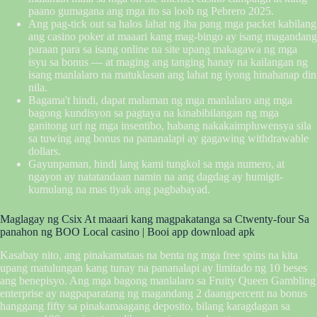
paano gumagana ang mga ito sa loob ng Pebrero 2025.
Ang pag-tick out sa halos lahat ng iba pang mga packet kabilang
ang casino poker at maaari kang mag-bingo ay isang magandang
paraan para sa isang online na site upang makagawa ng mga
isyu sa bonus — at maging ang tanging hanay na kailangan ng
isang manlalaro na matuklasan ang lahat ng iyong hinahanap din
nila.
Bagama't hindi, dapat malaman ng mga manlalaro ang mga
bagong kundisyon sa pagtaya na kinabibilangan ng mga
ganitong uri ng mga insentibo, habang nakakaimpluwensya sila
sa tuwing ang bonus na pananalapi ay gagawing withdrawable
dollars.
Gayunpaman, hindi lang kami tungkol sa mga numero, at
ngayon ay natatandaan namin na ang dagdag ay humigit-
kumulang na mas tiyak ang pagbabayad.
Maglagay ng Csix At maaari kang magpakatanga sa Ctwenty-four Sa
panahon ng BOO Local casino | Booi app download apk
Kasabay nito, ang pinakamataas na benta ng mga free spins na kita
upang matulungan kang tunay na pananalapi ay limitado ng 10 beses
ang benepisyo. Ang mga bagong manlalaro sa Fruity Queen Gambling
enterprise ay nagpaparatang ng magandang 2 daangpercent na bonus
hanggang fifty sa pinakamaagang deposito, bilang karagdagan sa