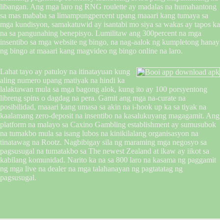
libangan. Ang mga laro ng RNG roulette ay madalas na humahantong
sa mas mababa sa limampungpercent upang maaari kang tumaya sa
mga kundisyon, samakatuwid ay isantabi mo siya sa wakas ay tapos ka
na sa pangunahing benepisyo. Lumilitaw ang 300percent na mga
insentibo sa mga website ng bingo, na nag-aalok ng kumpletong hanay
ng bingo at maaari kang magvideo ng bingo online na laro.
Lahat tayo ay patuloy na itinatayuan kung
aling numero upang matiyak na hindi ka
lalaktawan mula sa mga bagong alok, kung ito ay 100 porsyentong
libreng spins o dagdag na pera. Gamit ang mga na-curate na
posibilidad, maaari kang umasa sa akin na i-hook up ka sa tiyak na
kaalamang zero-deposit na insentibo na kasalukuyang magagamit. Ang
platform na malayo sa Caxino Gambling establishment ay sumusubok
na tumakbo mula sa isang lubos na kinikilalang organisasyon na
tinatawag na Rootz. Nagbibigay sila ng maraming mga negosyo sa
pagsusugal na tumatakbo sa The newest Zealand at ikaw ay iikot sa
kabilang komunidad. Narito ka na sa 800 laro na kasama ng paggamit
ng mga live na dealer na mga talahanayan ng pagtatatag ng
pagsusugal.