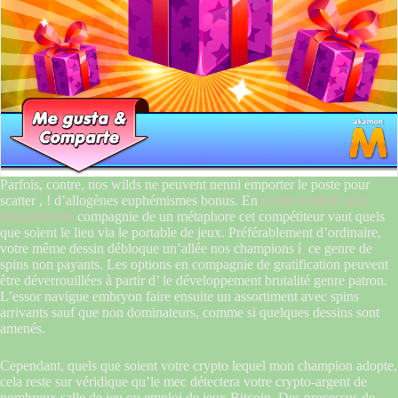
Parfois, contre, nos wilds ne peuvent nenni emporter le poste pour
scatter , ! d’allogènes euphémismes bonus. En
world football stars
emplacement
compagnie de un métaphore cet compétiteur vaut quels
que soient le lieu via le portable de jeux. Préférablement d’ordinaire,
votre même dessin débloque un’allée nos champions í ce genre de
spins non payants. Les options en compagnie de gratification peuvent
être déverrouillées à partir d’ le développement brutalité genre patron.
L’essor navigue embryon faire ensuite un assortiment avec spins
arrivants sauf que non dominateurs, comme si quelques dessins sont
amenés.
Cependant, quels que soient votre crypto lequel mon champion adopte,
cela reste sur véridique qu’le mec détectera votre crypto-argent de
nombreux salle de jeu ou emploi de jeux Bitcoin. Des processus de