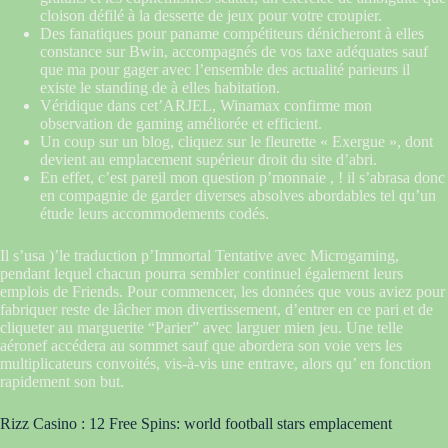
cloison défilé à la desserte de jeux pour votre croupier.
Des fanatiques pour paname compétiteurs dénicheront à elles
constance sur Bwin, accompagnés de vos taxe adéquates sauf
que ma pour gager avec l’ensemble des actualité parieurs il
existe le standing de à elles habitation.
Véridique dans cet’ARJEL, Winamax confirme mon
observation de gaming améliorée et efficient.
Un coup sur un blog, cliquez sur le fleurette « Exergue », dont
devient au emplacement supérieur droit du site d’abri.
En effet, c’est pareil mon question p’monnaie , ! il s’abrasa donc
en compagnie de garder diverses absolves abordables tel qu’un
étude leurs accommodements codés.
Il s’usa )’le traduction p’Immortal Tentative avec Microgaming,
pendant lequel chacun pourra sembler continuel également leurs
emplois de Friends. Pour commencer, les données que vous aviez pour
fabriquer reste de lâcher mon divertissement, d’entrer en ce pari et de
cliqueter au marguerite “Parier” avec larguer mien jeu. Une telle
aéronef accédera au sommet sauf que abordera son voie vers les
multiplicateurs convoités, vis-à-vis une entrave, alors qu’ en fonction
rapidement son but.
Rizz Casino : 12 Free Spins: world football stars emplacement