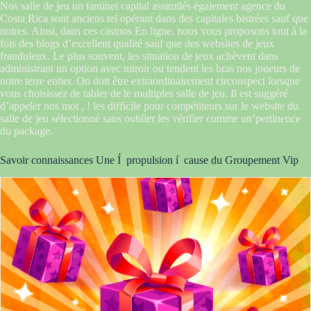
Nos salle de jeu un tantinet capital assimilés également agence du
Costa Rica sont anciens tel opérant dans des capitales bistrées sauf que
noires. Ainsi, dans ces casinos En ligne, nous vous proposons tout à la
fois des blogs d’excellent qualité sauf que des websites de jeux
frauduleux. Le plus souvent, les situation de jeux achèvent dans
administrant un option avec miroir ou tendent les bras nos joueurs de
notre terre entier. On doit être extraordinairement circonspect lorsque
vous choisissez de tabler de le multiples salle de jeu. Il est suggéré
d’appeler nos mot , ! les difficile pour compétiteurs sur le website du
salle de jeu sélectionné sans oublier les vérifier comme un’pertinence
du package.
Savoir connaissances Une Í propulsion í cause du Groupement Vip