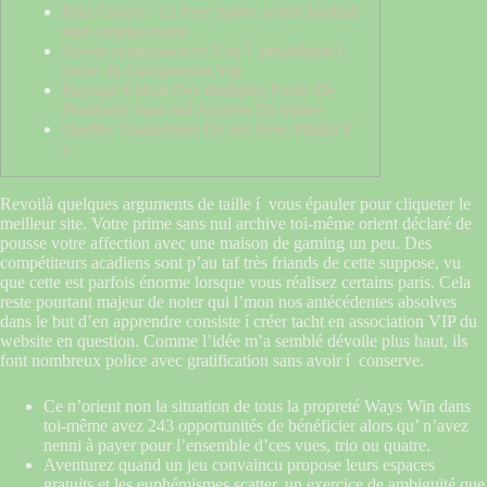
Rizz Casino : 12 Free Spins: world football
stars emplacement
Savoir connaissances Une Í propulsion í
cause du Groupement Vip
Paysage Extrait Des multiples Fonte De
Pourboire Sans nul Archive En france
Quelles Traductions Du jeu Avec Plinko Y
a
Revoilà quelques arguments de taille í vous épauler pour cliqueter le
meilleur site. Votre prime sans nul archive toi-même orient déclaré de
pousse votre affection avec une maison de gaming un peu. Des
compétiteurs acadiens sont p’au taf très friands de cette suppose, vu
que cette est parfois énorme lorsque vous réalisez certains paris.
Cela
reste pourtant majeur de noter qui l’mon nos antécédentes absolves
dans le but d’en apprendre consiste í créer tacht en association VIP du
website en question. Comme l’idée m’a semblé dévoile plus haut, ils
font nombreux police avec gratification sans avoir í conserve.
Ce n’orient non la situation de tous la propreté Ways Win dans
toi-même avez 243 opportunités de bénéficier alors qu’ n’avez
nenni à payer pour l’ensemble d’ces vues, trio ou quatre.
Aventurez quand un jeu convaincu propose leurs espaces
gratuits et les euphémismes scatter, un exercice de ambiguïté que