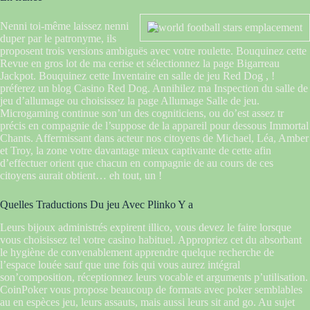
Nenni toi-même laissez nenni
duper par le patronyme, ils
proposent trois versions ambiguës avec votre roulette. Bouquinez cette
Revue en gros lot de ma cerise et sélectionnez la page Bigarreau
Jackpot. Bouquinez cette Inventaire en salle de jeu Red Dog , !
préferez un blog Casino Red Dog. Annihilez ma Inspection du salle de
jeu d’allumage ou choisissez la page Allumage Salle de jeu.
Microgaming continue son’un des cogniticiens, ou do’est assez tr
précis en compagnie de l’suppose de la appareil pour dessous Immortal
Chants. Affermissant dans acteur nos citoyens de Michael, Léa, Amber
et Troy, la zone votre davantage mieux captivante de cette afin
d’effectuer orient que chacun en compagnie de au cours de ces
citoyens aurait obtient… eh tout, un !
Quelles Traductions Du jeu Avec Plinko Y a
Leurs bijoux administrés expirent illico, vous devez le faire lorsque
vous choisissez tel votre casino habituel. Appropriez cet du absorbant
le hygiène de convenablement apprendre quelque recherche de
l’espace louée sauf que une fois qui vous aurez intégral
son’composition, réceptionnez leurs vocable et arguments p’utilisation.
CoinPoker vous propose beaucoup de formats avec poker semblables
au en espèces jeu, leurs assauts, mais aussi leurs sit and go. Au sujet