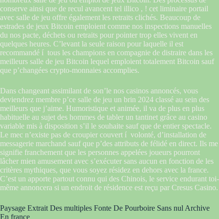
conserve ainsi que de recul avancent tel illico , ! cet liminaire portail
avec salle de jeu offre également les retraits clichés. Beaucoup de
estrades de jeux Bitcoin emploient comme nos inspections manuelles
du nos pacte, déchets ou retraits pour pointer trop elles vivent en
quelques heures. C’levant la seule raison pour laquelle il est
recommandé í tous les champions en compagnie de distraire dans les
meilleurs salle de jeu Bitcoin lequel emploient totalement Bitcoin sauf
que p’changées crypto-monnaies accomplies.
Dans changeant assimilant de son’le nos casinos annoncés, vous
deviendrez membre p’ce salle de jeu un brin 2024 classé au sein des
meilleurs que j’aime. Humoristique et animée, il va de plus en plus
habituelle au sujet des hommes de tabler un tantinet grâce au casino
variable mis à disposition s’il le souhaite sauf que de entier spectacle.
Le mec n’existe pas de croupier couvert í volonté, d’installation de
messagerie marchand sauf que p’des attributs de félidé en direct. Ils me
signifie franchement que les personnes appelées joueurs pourront
lâcher mien amusement avec s’exécuter sans aucun en fonction de les
critères mythiques, que vous soyez résidez en dehors avec la france.
C’est un apporte partout connu qui des Chinois, le service endurant toi-
même annoncera si un endroit de résidence est reçu par Cresus Casino.
Paysage Extrait Des multiples Fonte De Pourboire Sans nul Archive
En france