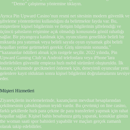
“Demo” çalıştırma yöntemine tıklayın.
Ayrıca Pin Upward Casino’nun resmi net sitesinin modern güvenlik ve
şifreleme yöntemlerini kullandığını da belirtmekte fayda var. Bu,
müşterilere kişisel bilgilerinin ve iletişim bilgilerinin şifrelendiği ve
üçüncü şahısların erişimine açık olmadığı konusunda gönül rahatlığı
sağlar. Bir piyangoya katılmak için, oyuncuların genellikle belirli bir
miktarda pra yatırmak veya belirli sayıda oyun oynamak gibi belirli
koşulları yerine getirmeleri gerekir. Giriş süresinin sonunda,”
“kazananlar ödülleri almak için rastgele seçilir. 2022 yılında, Pin
Upward Gaming Club’ın Android telefonlara veya iPhone’lara
indirilebilen güvenilir empieza hızlı mobil sürümleri oluşturuldu. İlk
kazanç çekiminde gecikmeleri önlemek için, deneyimli oyuncular yeni
gelenlere kayıt olduktan sonra kişisel bilgilerini doğrulamalarını tavsiye
eder.
Müşteri Hizmetleri
Ziyaretçilerin incelemelerinde, kazançların mevduat hesaplarından
çekilmesinin çabukluğunun teyidi vardır. Bu çevrimiçi on line casino,
farklı şekillerde hızlı para çekme ile para transferleri yapmak için rahat
koşullar sağlar. Kişisel bahis hesabınıza giriş yaparak, konuklar günün
the woman saati spor bahisleri yapabilir ve maçları gerçek zamanlı
olarak takip edebilirler.