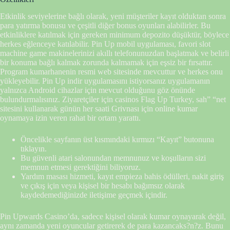
Etkinlik seviyelerine bağlı olarak, yeni müşteriler kayıt olduktan sonra
para yatırma bonusu ve çeşitli diğer bonus oyunları alabilirler. Bu
etkinliklere katılmak için gereken minimum depozito düşüktür, böylece
herkes eğlenceye katılabilir. Pin Up mobil uygulaması, favori slot
machine game makinelerinizi akıllı telefonunuzdan başlatmak ve belirli
bir konuma bağlı kalmak zorunda kalmamak için eşsiz bir fırsattır.
Program kumarhanenin resmi web sitesinde mevcuttur ve herkes onu
yükleyebilir. Pin Up indir uygulamasını istiyorsanız uygulamanın
yalnızca Android cihazlar için mevcut olduğunu göz önünde
bulundurmalısınız. Ziyaretçiler için casinos Flag Up Turkey, sah” “net
sitesini kullanarak günün her saati Grivnası için online kumar
oynamaya izin veren rahat bir ortam yarattı.
Öncelikle sayfanın üst kısmındaki kırmızı “Kayıt” butonuna
tıklayın.
Bu güvenli atari salonundan memnunuz ve koşulların sizi
memnun etmesi gerektiğini biliyoruz.
Yardım masası hizmeti, kayıt empieza bahis ödülleri, nakit giriş
ve çıkış için veya kişisel bir hesabı bağımsız olarak
kaydedemediğinizde iletişime geçmek içindir.
Pin Upwards Casino’da, sadece kişisel olarak kumar oynayarak değil,
aynı zamanda yeni oyuncular getirerek de para kazancaks?n?z. Bunu