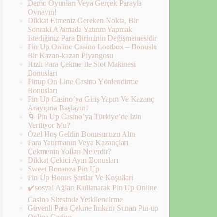
Demo Oyunları Veya Gerçek Parayla
Oynayın!
Dikkat Etmeniz Gereken Nokta, Bir
Sonraki A?amada Yatırım Yapmak
Istediğiniz Para Biriminin Değişmemesidir
Pin Up Online Casino Lootbox – Bonuslu
Bir Kazan-kazan Piyangosu
Hızlı Para Çekme Ile Slot Makinesi
Bonusları
Pinup On Line Casino Yönlendirme
Bonusları
Pin Up Casino’ya Giriş Yapın Ve Kazanç
Arayışına Başlayın!
🌀 Pin Up Casino’ya Türkiye’de Izin
Veriliyor Mu?
Özel Hoş Geldin Bonusunuzu Alın
Para Yatırmanın Veya Kazançları
Çekmenin Yolları Nelerdir?
Dikkat Çekici Ayın Bonusları
Sweet Bonanza Pin Up
Pin Up Bonus Şartlar Ve Koşulları
✔️sosyal Ağları Kullanarak Pin Up Online
Casino Sitesinde Yetkilendirme
Güvenli Para Çekme Imkanı Sunan Pin-up
Online Casino