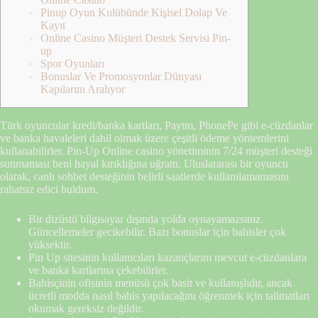
Pinup Oyun Kulübünde Kişisel Dolap Ve
Kayıt
Online Casino Müşteri Destek Servisi Pin-
up
Spor Oyunları
Bonuslar Ve Promosyonlar Dünyası
Kapılarını Aralıyor
Türk oyuncular kredi/banka kartları, Paytm, PhonePe gibi e-cüzdanlar
ve banka havaleleri dahil olmak üzere çeşitli ödeme yöntemlerini
kullanabilirler. Pin-Up Online casino yönetiminin 7/24 müşteri desteği
sunmaması beni hayal kırıklığına uğrattı. Uluslararası bir oyuncu
olarak, canlı sohbet desteğinin belirli saatlerde kullanılamamasını
rahatsız edici buldum.
Bir dizüstü bilgisayar dışında yolda oynayamazsınız.
Güncellemeler gecikebilir. Bazı bonuslar için bahisler çok
yüksektir.
Pin Up sitesinin kullanıcıları kazançlarını mevcut e-cüzdanlara
ve banka kartlarına çekebilirler.
Bahisçinin ofisinin menüsü çok basit ve kullanışlıdır, ancak
ücretli modda nasıl bahis yapılacağını öğrenmek için talimatları
okumak gereksiz değildir.