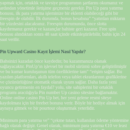
yapmak için, ortaklık ve tavsiye programının şartlarını okumanız ve
ardından yönetimle iletişime geçmeniz gerekir. Pin Up para yatırma
bonusu, ilk para yatırma işleminize bir eklenti olabileceği gibi bir
freespin de olabilir. İlk durumda, bonus hesabına” “yatırılan miktarın
bir yüzdesini alacaksınız. Freespin durumunda, önce slotta
kaydırmanız gerekir ve kazançlar bahiste geri kazanır. Free spin
bonusu alındıktan sonra 48 saat içinde etkinleştirilebilir, bahis için 24
saat verilir.
Pin Upward Casino Kayıt İşlemi Nasıl Yapılır?
Bahsinizi kazadan önce kaydedin; bu kazanmanıza olanak
sağlayacaktır. PinUp’ın işlevsel bir mobil sürümü sobre geliştirilmiştir
ve bu kumar kuruluşunun tüm özelliklerine tam” “erişim sağlar. Bu
yazılım platformları, akıllı telefon veya tablet ekranlarının grafiklerine
ve çözünürlüğüne otomatik olarak uyum sağlar. Daha fazla yeni
oyuncu getirmenin en faydal? yolu, site sahiplerini bir ortaklık
programı aracılığıyla Pin number Up casino sitesine bağlamaktır.
Online online casino Pin Up bet, her yeni gelene resmi siteye
kaydolması için bir freebet bonusu verir. Böyle bir hediye almak için
aynaya gitmek ve bir pourtour oluşturmak yeterlidir.
Minimum para yatırma ve” “çekme tutarı, kullanılan ödeme yöntemine
bağlı olarak değişir. Genel olarak, minimum para yatırma €10 ve least