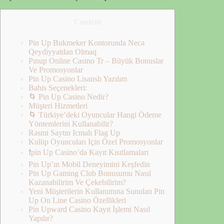
Content
Pin Up Bukmeker Kontorunda Necə
Qeydi̇yyatdan Olmaq
Pınup Online Casino Tr – Büyük Bonuslar
Ve Promosyonlar
Pin Up Casino Lisanslı Yazılım
Bahis Seçenekleri:
🌀 Pin Up Casino Nedir?
Müşteri Hizmetleri
🌀 Türkiye’deki Oyuncular Hangi Ödeme
Yöntemlerini Kullanabilir?
Rəsmi Saytın Icmalı Flag Up
Kulüp Oyuncuları Için Özel Promosyonlar
❗️pin Up Casino’da Kayıt Kısıtlamaları
Pin Up’ın Mobil Deneyimini Keşfedin
Pin Up Gaming Club Bonusumu Nasıl
Kazanabilirim Ve Çekebilirim?
Yeni Müşterilerin Kullanımına Sunulan Pin
Up On Line Casino Özellikleri
Pin Upward Casino Kayıt İşlemi Nasıl
Yapılır?