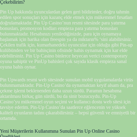
Çekebilirim?
Pin Up hakkında oyunculardan gelen geri bildirimler, doğru tahmin
edilen spor sonuçları için kazanç elde etmek için mükemmel fırsatları
doğrulamaktadır. Pin Up Casino’nun resmi sitesinde para yatırma
bonusları, promosyon kodları empieza para yatırma bonusları
bulunmaktadır. Hesabınızı yenilediğinizde, para için oynamaya
başlamak için harika olan freespin ya da miktarın% ‘sini alabilirsiniz.
Çekilen trafik için, kumarhanedeki oyuncular için olduğu gibi Pin-up
kulübünden ve bir bahisçinin ofisinde bahis oynamak için kar elde
edebilirsiniz. Pin Up Casino binlerce heyecan verici contemporary
oyuna sahiptir ve PinUp bahisleri çok sayıda klasik empieza sanal
oyuna bahis oynar.
Pin Upwards resmi web sitesinde sunulan mobil uygulamalarda virüs
bulunmamaktadır. Pin-Up Casino’da oynamaktan keyif alsam da, pra
çekme işlemi beklenenden daha uzun sürdü. Paramın hesabıma
aktarılması birkaç gün sürdü, bu da sinir bozucuydu. Pin-Up
Casino’yu mükemmel oyun seçimi ve kullanıcı dostu web sitesi için
tavsiye ederim. Pin-Up Casino’da saatlerce eğlencenin ve yüksek
kaliteli oyunların tadını çıkarabilirsiniz – hepsi güvenli ve emniyetli bir
ortamda.
Yeni Müşterilerin Kullanımına Sunulan Pin Up Online Casino
Özellikleri