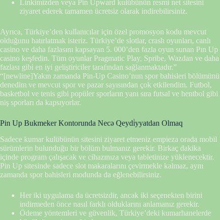
Linkimizden veya Pin Upward kulübünün resmi net sitesini
ziyaret ederek tamamen ücretsiz olarak indirebilirsiniz.
Ayrıca, Türkiye’den kullanıcılar için özel promosyon kodu mevcut
olduğunu hatırlatmak isteriz. Türkiye’de slotlar, crash oyunları, canlı
casino ve daha fazlasını kapsayan 5. 000’den fazla oyun sunan Pın Up
casino keşfedin. Tüm oyunlar Pragmatic Play, Spribe, Wazdan ve daha
fazlası gibi en iyi geliştiriciler tarafından sağlanmaktadır.”
“[newline]Yakın zamanda Pin-Up Casino’nun spor bahisleri bölümünü
denedim ve mevcut spor ve pazar sayısından çok etkilendim. Futbol,
basketbol ve tenis gibi popüler sporların yanı sıra futsal ve hentbol gibi
niş sporları da kapsıyorlar.
Pin Up Bukmeker Kontorunda Necə Qeydi̇yyatdan Olmaq
Sadece kumar kulübünün sitesini ziyaret etmeniz empieza orada mobil
sürümlerin bulunduğu bir bölüm bulmanız gerekir. Birkaç dakika
içinde program çalışacak ve cihazınıza veya tabletinize yüklenecektir.
Pin Up sitesinde sadece slot makaralarını çevirmekle kalmaz, aynı
zamanda spor bahisleri modunda da eğlenebilirsiniz.
Her iki uygulama da ücretsizdir, ancak iki seçenekten birini
indirmeden önce nasıl farklı olduklarını anlamanız gerekir.
Ödeme yöntemleri ve güvenlik, Türkiye’deki kumarhanelerde