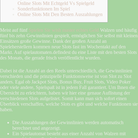
Online Slots Mit Echtgeld Vs Spielgeld
Sonderfunktionen Im Spiel
Online Slots Mit Den Besten Auszahlungen
Meist auf fünf
Spielen Sie wish master echtes Geld
Walzen und häufig
fünf bis zehn Gewinnlinien gespielt, ermöglichen Sie selbst mit kleinen
Einsätzen große Gewinne. Dank der großen Anzahl an
Spieleherstellern kommen neue Slots fast im Wochentakt auf den
Markt.
Auf spielautomaten.defindest du eine Liste mit den besten Slots
des Monats, die gerade frisch veröffentlicht wurden.
Dabei ist die Anzahl an den Reels unterschiedlich, die Gewinnlinien
verschieden und die prinzipielle Funktionsweise ist von Slot zu Slot
anders. Egal ob Jackpot Slots, Bonus Buy, Fruit Slots, Video Poker
oder viele andere, Spielspaß ist in jedem Fall garantiert. Um Ihnen die
Übersicht zu erleichtern, haben wir hier eine genaue Auflistung der
verschiedenen Slots aufgelistet. Somit kann man sich sofort einen
Überblick verschaffen, welche Slots es gibt und welche Funktionen sie
haben.
Die Auszahlungen der Gewinnlinien werden automatisch
berechnet und angezeigt.
Ein Spielautomat besteht aus einer Anzahl von Walzen mit