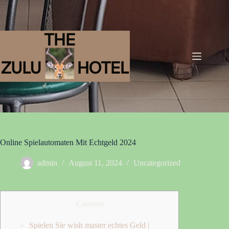
Online Spielautomaten Mit Echtgeld 2024
admin
August 11, 2024
Uncategorized
Content
Spielen Sie wish master echtes Geld |