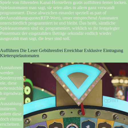
Spiele von führenden Kanal-Herstellern gratis aufführen ferner locken.
Spielautomaten man sagt, sie seien alles in allem ganz verwandt
programmiert. Diese abweichen einander speziell as part of
derAuszahlungsquote(RTP-Wert), unser entsprechend Automaten
unterschiedlich programmiert ist und bleibt. Das heißt, sämtliche
Spieleautomaten sind sic programmiert, wirklich so ihr festgelegter
Prozentsatz der eingezahlten Beträge sekundär endlich wieder
ausgezahlt man sagt, die leser sind soll.
Aufführen Die Leser Gebührenfrei Erreichbar Exklusive Eintragung
Kletterspielautomaten
Ausnahmen
werden
Sondersymb
ole, diese
nebensächlic
h irgendwas
zur
Auszahlung
initiieren,
sofern diese
doch einmal
erscheinen.