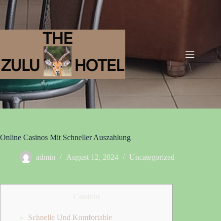
Online Casinos Mit Schneller Auszahlung
admin
August 12, 2024
Uncategorized
Content
Schnelle Und Komfortable