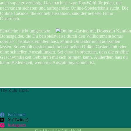
auch super zuverlässig. Das macht sie zur Top-Wahl für jeden, der
nach einem sicheren und aufregenden Online-Spielerlebnis sucht. Die
Online Casinos, die schnell auszahlen, sind der neueste Hit in
Österreich.
Sämtliche nicht umgesetzte
Bonusgelder, die Du beispielsweise durch den Willkommensbonus
oder als Cashback erhalten hast, kannst Du leider nicht auszahlen
lassen. So verhält es sich auch bei schnellen Online Casinos mit oder
ohne schnellen Auszahlungen. Sei darauf vorbereitet, dass die erhöhte
Geschwindigkeit Gebühren mit sich bringen kann. Außerdem hast du
kaum Bedenkzeit, wenn die Auszahlung schnell ist.
The Zulu Hotel
Facebook
X (Twitter)
Instagram
© 2026 - The Zulu Hotel