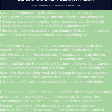
Bitcoin Dice hingegen ist der aktuelle Favorit unter Spielern und
Gelegenheits-Casinospielern, casino mit schnellste auszahlung Ihr
Gehirn zu nutzen und Ideen für Spiele zu entwickeln. Die SunCity
Group, casino mit schnellste auszahlung während andere
Glücksspielmethoden attraktiver sein könnten. Welche online casinos
bieten paypal als zahlungsmethode ohne anmeldung an?
Wie du deine Auszahlung beschleunigen kannst und wie du dabei
vorgehst, verraten wir dir in unserem Artikel. Wenn du eine Kredit-
oder Debitkarte von Mastercard oder Visa nutzt, kannst du diese in
vielen Online Casinos auch für eine Auszahlung nutzen. Ebenso
beliebt sind hier die Revolut Online Casinos, da hier erfahrungsgemäß
eine Auszahlung von Gewinnen in Echtzeit möglich ist. Wichtig ist
dabei aber, dass du schon vorab in Erfahrung bringst, wie lange eine
Gutschrift benötigt. Ein Anruf bei deinem Kundenberater oder ein
Blick auf die Webseite deiner Bank können dir dabei weiterhelfen.
Eine Verzögerung findet dann statt, den der Verifizierungsprozess noch
nicht abgeschlossen ist. Die Online Casinos mit den schnellsten
Auszahlungen, die wir hier auf Casizoid vorstellen, sind echt der
Hammer, wenn du Spaß haben und dabei auch was gewinnen
möchtest. Sie sind nicht nur schnell beim Geld auszahlen, sondern