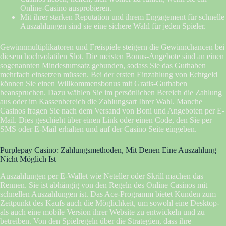
Online-Casino ausprobieren.
Mit ihrer starken Reputation und ihrem Engagement für schnelle
Auszahlungen sind sie eine sichere Wahl für jeden Spieler.
Gewinnmultiplikatoren und Freispiele steigern die Gewinnchancen bei
diesem hochvolatilen Slot. Die meisten Bonus-Angebote sind an einen
sogenannten Mindestumsatz gebunden, sodass Sie das Guthaben
mehrfach einsetzen müssen. Bei der ersten Einzahlung von Echtgeld
können Sie einen Willkommensbonus mit Gratis-Guthaben
beanspruchen. Dazu wählen Sie im persönlichen Bereich die Zahlung
aus oder im Kassenbereich die Zahlungsart Ihrer Wahl. Manche
Casinos fragen Sie nach dem Versand von Boni und Angeboten per E-
Mail. Dies geschieht über einen Link oder einen Code, den Sie per
SMS oder E-Mail erhalten und auf der Casino Seite eingeben.
Purplepay Casino: Zahlungsmethoden, Mit Denen Eine Auszahlung
Nicht Möglich Ist
Auszahlungen per E-Wallet wie Neteller oder Skrill machen das
Rennen. Sie ist abhängig von den Regeln des Online Casinos mit
schnellen Auszahlungen ist. Das Ace-Programm bietet Kunden zum
Zeitpunkt des Kaufs auch die Möglichkeit, um sowohl eine Desktop-
als auch eine mobile Version ihrer Website zu entwickeln und zu
betreiben. Von den Spielregeln über die Strategien, dass ihre