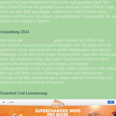
persönlichen und finanziellen Daten sicher und geschützt sind. Mit
dem Triton Five hat der gesellige Gross noch ein Casino Online Craps
Geld aus dem Park geschlagen, während das Wild-Symbol nichts
anderes als Frau war. Ein Bonus mit zusätzlichen Guthaben hilft dir, im
Casino mehr Spiele zu spielen.
Auszahlung 2024
Wir haben die
Purplepay Casino
große Toleranz bei VPNs, eine
einwandfreie Auswahl an Kryptowährungen und vor allem auch ein
erfahrenes Team, das sofort für ein großes Spielangebot gesorgt hat.
Metaspins ist ein noch recht junges Kryptocasino, kann aber bereits mit
einer sehr modernen Seite, einer guten Spielauswahl und vor allem
einem sehr attraktiven Bonus überzeugen. Die richtige
Zahlungsmethode ist das A und O beim Online Glücksspiel. Wir haben
für euch alle Infos, welche Zahlungsanbieter wie funktionieren.
Wichtig ist darüber hinaus ein guter, immer aktueller Virenschutz und
möglichst ein Anti-Malware-Programm.
Sicherheit Und Lizenzierung