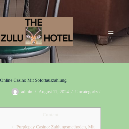
Online Casino Mit Sofortauszahlung
admin
August 11, 2024
Uncategorized
Content
Purplepay Casino: Zahlungsmethoden, Mit