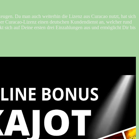
eugen. Da man auch weiterhin die Lizenz aus Curacao nutzt, hat sich
 der Curacao-Lizenz einen deutschen Kundendienst an, welcher rund
t sich auf Deine ersten drei Einzahlungen aus und ermöglicht Dir bis