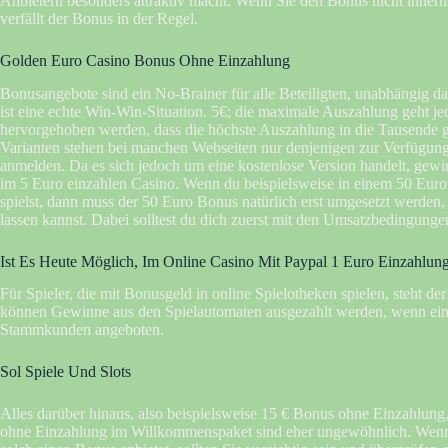
Anbietern besonders attraktiv macht. Wenn Sie den Bonus nicht innerhal
verfällt der Bonus in der Regel.
Golden Euro Casino Bonus Ohne Einzahlung
Bonusangebote sind ein No-Brainer für alle Beteiligten, unabhängig da
ist eine echte Win-Win-Situation. 5€; die maximale Auszahlung geht je
hervorgehoben werden, dass die höchste Auszahlung in die Tausende ge
Varianten stehen bei manchen Webseiten nur denjenigen zur Verfügung
anmelden. Da es sich jedoch um eine kostenlose Version handelt, gewin
im 5 Euro einzahlen Casino. Wenn du beispielsweise in einem 50 Eur
spielst, dann muss der 50 Euro Bonus natürlich erst umgesetzt werden
lassen kannst. Dabei solltest du dich zuerst mit den Umsatzbedingunge
Ist Es Heute Möglich, Im Online Casino Mit Paypal 1 Euro Einzahlun
Für Spieler, die mit Bonusgeld in online Spielotheken spielen, steht 
können Gewinne aus den Spielautomaten ausgezahlt werden, wenn ein
Stammkunden angeboten.
Sol Spiele Und Slots
Alles darüber hinaus, also beispielsweise 15 € Bonus ohne Einzahlun
ohne Einzahlung im Willkommenspaket sind eher ungewöhnlich. Wenn S