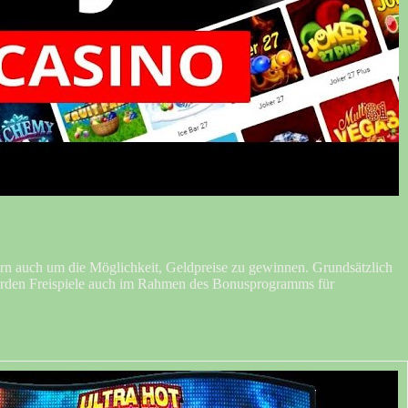
dern auch um die Möglichkeit, Geldpreise zu gewinnen. Grundsätzlich
werden Freispiele auch im Rahmen des Bonusprogramms für