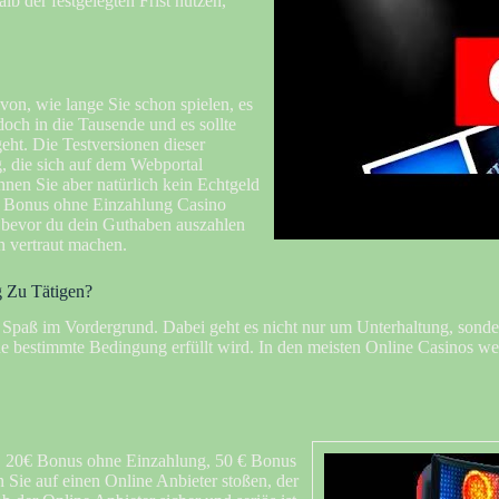
b der festgelegten Frist nutzen,
von, wie lange Sie schon spielen, es
doch in die Tausende und es sollte
ht. Die Testversionen dieser
, die sich auf dem Webportal
nen Sie aber natürlich kein Echtgeld
o Bonus ohne Einzahlung Casino
, bevor du dein Guthaben auszahlen
n vertraut machen.
g Zu Tätigen?
der Spaß im Vordergrund. Dabei geht es nicht nur um Unterhaltung, son
e bestimmte Bedingung erfüllt wird. In den meisten Online Casinos 
g, 20€ Bonus ohne Einzahlung, 50 € Bonus
ie auf einen Online Anbieter stoßen, der