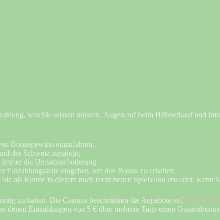
Einzahlung, was Sie wissen müssen. Augen auf beim Hühnerkauf und imm
tiven Bonusgewinn einzufahren.
 und der Schweiz zugängig.
g immer die Umsatzanforderung.
er Einzahlungsseite eingeben, um den Bonus zu erhalten.
ie als Kunde in diesem noch recht neuen Spielsalon erwartet, wenn Sie
hzeitig zu haben. Die Casinos beschränken die Angebote auf
Kein Regis
ei denen Einzahlungen von 5 € über mehrere Tage einen Gesamtbonus f