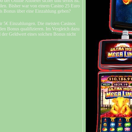
b der Online Anbieter sicher und seriös ist.
ilen. Bisher war von einem Casino 25 Euro
ls Bonus über eine Einzahlung geben?
ür 5€ Einzahlungen. Die meisten Casinos
den Bonus qualifizieren. Im Vergleich dazu
l der Geldwert eines solchen Bonus nicht