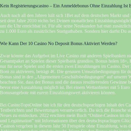
Kein Registrierungscasino – Ein Anmeldebonus Ohne Einzahlung Ist
Auch nach all den Jahren hält sich 1Bet auf dem deutschen Markt und 
seit dem Jahre 2010 nichts bei Deinen monatlichen Einzahlungsmöglich
um die Uhr erreichbar ist. Für alle seine Neukunden hat man zusätzli
zu 1.000 Euro als zusätzliches Startguthaben. Sondern hier darfst Du 
Wie Kann Der 10 Casino No Deposit Bonus Aktiviert Werden?
Zwar könnte das Aufgebot im Live Casino mit anderen Spielbanken nich
Gesamtpaket an Spielen dieser Spielbank grandios. Bonus holen 18+,
nur für neue Spieler und die ersten zwei Einzahlungen im Casino. Der
Boni zu aktivieren, beträgt 4€. Die genauen Umsatzbedingungen für 
Bonus sind in den „Allgemeinen Geschäftsbedingungen“ auf unserer Webs
beachten Sie, dass der Bonus und die daraus resultierenden Gewinne 
bevor eine Auszahlung möglich ist. Bei einem Wettanbieter mit 5 Euro sol
Bonusangebote mit eurem Einzahlungswert aktivieren können.
Bei CasinoTopsOnline bin ich für den deutschsprachigen Inhalt des Ca
Testberichten und Bewertungen verantwortlich. Da sich die Branche st
Neues zu entdecken. 2022 erschien mein Buch “Online-Casinos im d
und Legitimation” mit Informationen über den deutschsprachigen Glück
Casinos vergeben in diesem Jahr 50 Freispiele ohne Einzahlung, was di