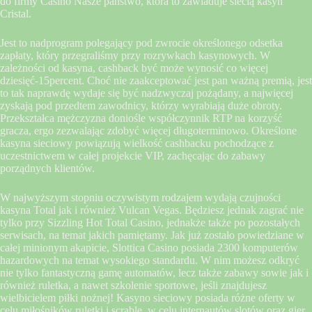
do firmy Casino Nasze państwo, która to zawiaduje siecią kasyn
Cristal.
Jest to nadprogram polegający pod zwrocie określonego odsetka
zapłaty, który przegraliśmy przy rozrywkach kasynowych. W
zależności od kasyna, cashback być może wynosić co więcej
dziesięć-15percent. Choć nie zaakceptować jest pan ważną premią, jest
to tak naprawdę wydaje się być nadzwyczaj pożądany, a najwięcej
zyskają pod przedtem zawodnicy, którzy wyrabiają duże obroty.
Przekształca mężczyzna doniośle współczynnik RTP na korzyść
gracza, ergo zezwalając zdobyć więcej długoterminowo. Określone
kasyna sieciowy powiązują wielkość cashbacku pochodzące z
uczestnictwem w całej projekcie VIP, zachęcając do zabawy
porządnych klientów.
W najwyższym stopniu oczywistym rodzajem wydają czujności
kasyna Total jak i również Vulcan Vegas. Będziesz jednak zagrać nie
tylko przy Sizzling Hot Total Casino, jednakże także po pozostałych
serwisach, na temat jakich pamiętamy. Jak już zostało powiedziane w
całej minionym akapicie, Slottica Casino posiada 2300 komputerów
hazardowych na temat wysokiego standardu. W nim możesz odkryć
nie tylko fantastyczną gamę automatów, lecz także zabawy sowie jak i
również ruletka, a nawet szkolenie sportowe, jeśli znajdujesz
wielbicielem piłki nożnej! Kasyno sieciowy posiada różne oferty w
celu miłośników ruletki i scrable, w celu internautów slotów oraz gier