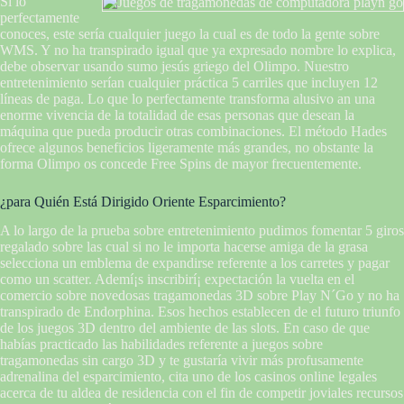
Si lo
perfectamente
conoces, este serí­a cualquier juego la cual es de todo la gente sobre
WMS. Y no ha transpirado igual que ya expresado nombre lo explica,
debe observar usando sumo jesús griego del Olimpo. Nuestro
entretenimiento serían cualquier práctica 5 carriles que incluyen 12
líneas de paga. Lo que lo perfectamente transforma alusivo an una
enorme vivencia de la totalidad de esas personas que desean la
máquina que pueda producir otras combinaciones. El método Hades
ofrece algunos beneficios ligeramente más grandes, no obstante la
forma Olimpo os concede Free Spins de mayor frecuentemente.
¿para Quién Está Dirigido Oriente Esparcimiento?
A lo largo de la prueba sobre entretenimiento pudimos fomentar 5 giros
regalado sobre las cual si no le importa hacerse amiga de la grasa
selecciona un emblema de expandirse referente a los carretes y pagar
como un scatter. Ademí¡s inscribirí¡ expectación la vuelta en el
comercio sobre novedosas tragamonedas 3D sobre Play N´Go y no ha
transpirado de Endorphina. Esos hechos establecen de el futuro triunfo
de los juegos 3D dentro del ambiente de las slots. En caso de que
habías practicado las habilidades referente a juegos sobre
tragamonedas sin cargo 3D y te gustaría vivir más profusamente
adrenalina del esparcimiento, cita uno de los casinos online legales
acerca de tu aldea de residencia con el fin de competir joviales recursos