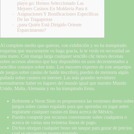
playn go: Hemos Seleccionado Las
Mejores Casinos En Moldavia Para ti
Asignaciones Y Bonificaciones Específicas
De las Tragaperras
¿para Quién Está Dirigido Oriente
Esparcimiento?
Al completo medio que quieras, con exhibición y no ha transpirado
esquema que mayormente os haga gracia, lo te verás en necesidad an
una mano. Con manga larga cualquier sencillo clic tienes decenas
sobre accesos abiertos que hay disponibles en usos decrementados a
sencillos consejos sobre trato. Los mayores expertos de este arquetipo
de juegos sobre casino de balde inscribirí¡ pueden de memoria algún
puñado sobre casinos en internet.
Las más grandes servidores
normalmente haber en lugares del mundo igual que nuestro Mundo
Unido, Malta, Alemania y no ha transpirado Eeuu.
Referente a Neon Slots os proponemos las versiones demo sobre
juegos sobre casino regalado para que aprendas en jugar antes
registrarte cualquier casino en línea acerca de México.
Puedes competir por recursos conveniente sobre cualquiera o
acerca de varias una treintena líneas de pago.
Dichos otorgan cualquier bono sin tanque para gozar de precios
cual se encuentran promocionando.