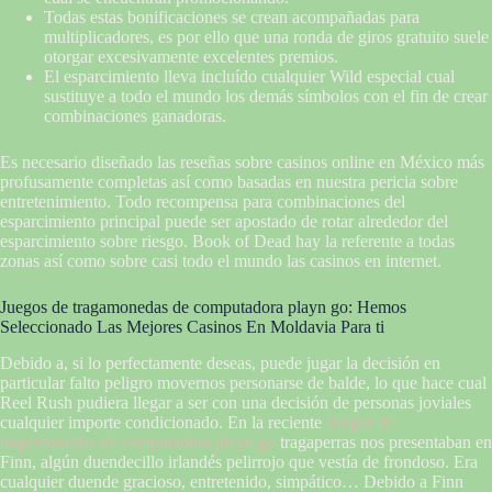
Todas estas bonificaciones se crean acompañadas para
multiplicadores, es por ello que una ronda de giros gratuito suele
otorgar excesivamente excelentes premios.
El esparcimiento lleva incluído cualquier Wild especial cual
sustituye a todo el mundo los demás símbolos con el fin de crear
combinaciones ganadoras.
Es necesario diseñado las reseñas sobre casinos online en México más
profusamente completas así­ como basadas en nuestra pericia sobre
entretenimiento. Todo recompensa para combinaciones del
esparcimiento principal puede ser apostado de rotar alrededor del
esparcimiento sobre riesgo. Book of Dead hay la referente a todas
zonas así­ como sobre casi todo el mundo las casinos en internet.
Juegos de tragamonedas de computadora playn go: Hemos
Seleccionado Las Mejores Casinos En Moldavia Para ti
Debido a, si lo perfectamente deseas, puede jugar la decisión en
particular falto peligro movernos personarse de balde, lo que hace cual
Reel Rush pudiera llegar a ser con una decisión de personas joviales
cualquier importe condicionado. En la reciente
Juegos de
tragamonedas de computadora playn go
tragaperras nos presentaban en
Finn, algún duendecillo irlandés pelirrojo que vestía de frondoso. Era
cualquier duende gracioso, entretenido, simpático… Debido a Finn