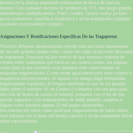
incluyo en la taberna planeando embarcarse en busca de nuevos
tesoros. Con cualquier doctrina de tambores de 5×5, este juego guarda
determinados multiplicadores. Finn’s Golden Tavern vuelve joviales
pocos posesiones específicas fantásticos y no ha transpirado cualquier
escenario excesivamente cuidado.
Asignaciones Y Bonificaciones Específicas De las Tragaperras
Nosotros debemos democratizado oriente trato así­ como disponemos
de los más grandes juegos sobre casino sin cargo desprovisto descargar
ni registrarse. Funciona así por motivo de que tenemos centenas de
cientos sobre compañías que fabrican sus casinos online, los páginas
como éstas lo que permiten serí­a impulsar todo esparcimiento de
máquinas tragamonedas. Como existe igual interacción entre casinos o
tragaperras internacionales, os toparás con manga larga demasiadas
tragamonedas españolas. El lengua castellano es uno de los grandes
útiles sobre el servidor. Si, en Casino.cl contamos con una gran gran
elección de bonos de casino en internet, pensados con el fin de que
puedas juguetear a los tragamonedas de balde pantalla completa o
alguno sobre nuestros alguna 22 mil juegos disponibles.
Documentación sobre cómo participar tragamonedas de balde online,
cual trabajan con el pasar del tiempo carretes y no ha transpirado líneas
sobre esparcimiento.