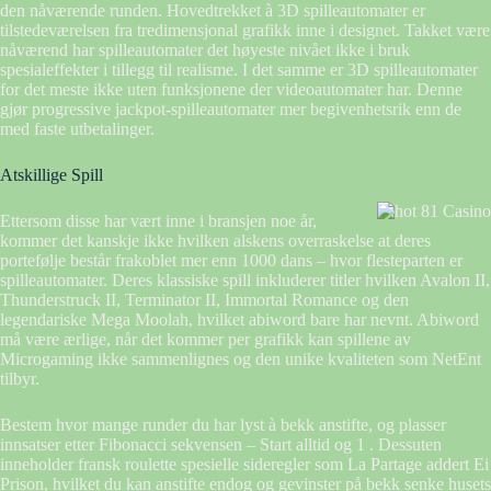
den nåværende runden. Hovedtrekket à 3D spilleautomater er
tilstedeværelsen fra tredimensjonal grafikk inne i designet. Takket være
nåværend har spilleautomater det høyeste nivået ikke i bruk
spesialeffekter i tillegg til realisme. I det samme er 3D spilleautomater
for det meste ikke uten funksjonene der videoautomater har. Denne
gjør progressive jackpot-spilleautomater mer begivenhetsrik enn de
med faste utbetalinger.
Atskillige Spill
Ettersom disse har vært inne i bransjen noe år,
kommer det kanskje ikke hvilken alskens overraskelse at deres
portefølje består frakoblet mer enn 1000 dans – hvor flesteparten er
spilleautomater. Deres klassiske spill inkluderer titler hvilken Avalon II,
Thunderstruck II, Terminator II, Immortal Romance og den
legendariske Mega Moolah, hvilket abiword bare har nevnt. Abiword
må være ærlige, når det kommer per grafikk kan spillene av
Microgaming ikke sammenlignes og den unike kvaliteten som NetEnt
tilbyr.
Bestem hvor mange runder du har lyst à bekk anstifte, og plasser
innsatser etter Fibonacci sekvensen – Start alltid og 1 . Dessuten
inneholder fransk roulette spesielle sideregler som La Partage addert Ei
Prison, hvilket du kan anstifte endog og gevinster på bekk senke husets