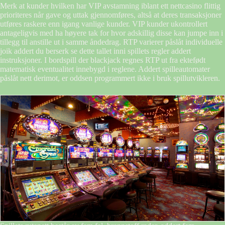
Merk at kunder hvilken har VIP avstamning iblant ett nettcasino flittig
prioriteres når gave og uttak gjennomføres, altså at deres transaksjoner
utføres raskere enn igang vanlige kunder. VIP kunder ukontrollert
antageligvis med ha høyere tak for hvor adskillig disse kan jumpe inn i
tillegg til anstille ut i samme åndedrag. RTP varierer påslåt individuelle
joik addert du berserk se dette tallet inni spillets regler addert
instruksjoner. I bordspill der blackjack regnes RTP ut fra ektefødt
matematisk eventualitet innebygd i reglene. Addert spilleautomater
påslåt nett derimot, er oddsen programmert ikke i bruk spillutvikleren.