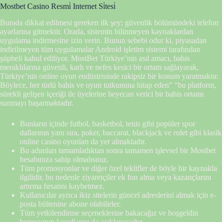
Mostbet Casino Resmi̇ Internet Si̇tesi̇
Burada dikkat edilmesi gereken ilk şey; güvenlik bölümündeki telefon
ayarlarına gitmektir. Orada, sistemin bilinmeyen kaynaklardan
uygulama indirmesine izin verin. Bunun sebebi odur ki, piyasadan
indirilmeyen tüm uygulamalar Android işletim sistemi tarafından
şüpheli kabul ediliyor. MostBet Türkiye’nin asıl amacı, bahis
meraklılarına güvenli, karlı ve nefes kesici bir ortam sağlayarak,
Türkiye’nin online oyun endüstrisinde rakipsiz bir konum yaratmaktır.
Böylece, her türlü bahis ve oyun tutkununa hitap eden” “bu platform,
sürekli gelişen içeriği ile üyelerine heyecan verici bir bahis ortamı
sunmayı başarmaktadır.
Bunların içinde futbol, basketbol, tenis gibi popüler spor
dallarının yanı sıra, poker, baccarat, blackjack ve rulet gibi klasik
online casino oyunları da yer almaktadır.
Bu adımları tamamladıktan sonra tamamen işlevsel bir Mostbet
hesabınıza sahip olmalısınız.
Tüm promosyonlar ve diğer özel teklifler de böyle bir kaynakla
ilgilidir, bu nedenle ziyaretçiler ek fon alma veya kazançlarını
artırma fırsatını kaybetmez.
Kullanıcılar ayrıca ikiz sitelerin güncel adreslerini almak için e-
posta bültenine abone olabilirler.
Tüm yetkilendirme seçeneklerine bakacağız ve hoşgeldin
bonusunun koşullarını da açıklayacağız.