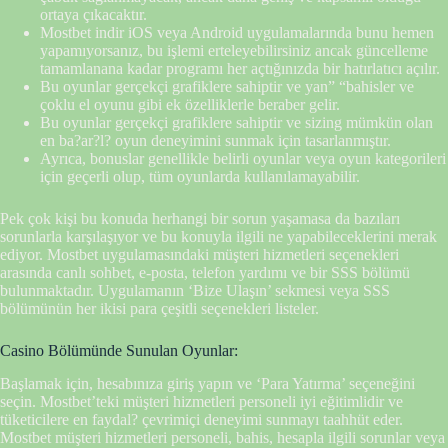
ortaya çıkacaktır.
Mostbet indir iOS veya Android uygulamalarında bunu hemen
yapamıyorsanız, bu işlemi erteleyebilirsiniz ancak güncelleme
tamamlanana kadar programı her açtığınızda bir hatırlatıcı açılır.
Bu oyunlar gerçekçi grafiklere sahiptir ve yan” “bahisler ve
çoklu el oyunu gibi ek özelliklerle beraber gelir.
Bu oyunlar gerçekçi grafiklere sahiptir ve sizing mümkün olan
en ba?ar?l? oyun deneyimini sunmak için tasarlanmıştır.
Ayrıca, bonuslar genellikle belirli oyunlar veya oyun kategorileri
için geçerli olup, tüm oyunlarda kullanılamayabilir.
Pek çok kişi bu konuda herhangi bir sorun yaşamasa da bazıları
sorunlarla karşılaşıyor ve bu konuyla ilgili ne yapabileceklerini merak
ediyor. Mostbet uygulamasındaki müşteri hizmetleri seçenekleri
arasında canlı sohbet, e-posta, telefon yardımı ve bir SSS bölümü
bulunmaktadır. Uygulamanın ‘Bize Ulaşın’ sekmesi veya SSS
bölümünün her ikisi para çeşitli seçenekleri listeler.
Casino Bölümünde Sunulan Oyunlar:
Başlamak için, hesabınıza giriş yapın ve ‘Para Yatırma’ seçeneğini
seçin. Mostbet’teki müşteri hizmetleri personeli iyi eğitimlidir ve
tüketicilere en faydal? çevrimiçi deneyimi sunmayı taahhüt eder.
Mostbet müşteri hizmetleri personeli, bahis, hesapla ilgili sorunlar veya