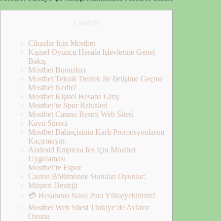
Content
Cihazlar Için Mostbet
Kişisel Oyuncu Hesabı Işlevlerine Genel
Bakış
Mostbet Bonusları
Mostbet Teknik Destek Ile Iletişime Geçme
Mostbet Nedir?
Mostbet Kişisel Hesaba Giriş
Mostbet’te Spor Bahisleri
Mostbet Casino Resmi̇ Web Si̇tesi̇
Kayıt Süreci
Mostbet Bahisçisinin Karlı Promosyonlarını
Kaçırmayın:
Android Empieza Ios Için Mostbet
Uygulaması
Mostbet’te Espor
Casino Bölümünde Sunulan Oyunlar:
Müşteri Desteği
💳 Hesabıma Nasıl Para Yükleyebilirim?
Mostbet Web Sitesi Türkiye’de Aviator
Oyunu