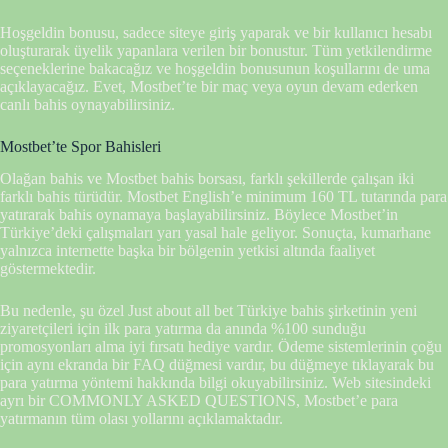
Hoşgeldin bonusu, sadece siteye giriş yaparak ve bir kullanıcı hesabı
oluşturarak üyelik yapanlara verilen bir bonustur. Tüm yetkilendirme
seçeneklerine bakacağız ve hoşgeldin bonusunun koşullarını de uma
açıklayacağız. Evet, Mostbet’te bir maç veya oyun devam ederken
canlı bahis oynayabilirsiniz.
Mostbet’te Spor Bahisleri
Olağan bahis ve Mostbet bahis borsası, farklı şekillerde çalışan iki
farklı bahis türüdür. Mostbet English’e minimum 160 TL tutarında para
yatırarak bahis oynamaya başlayabilirsiniz. Böylece Mostbet’in
Türkiye’deki çalışmaları yarı yasal hale geliyor. Sonuçta, kumarhane
yalnızca internette başka bir bölgenin yetkisi altında faaliyet
göstermektedir.
Bu nedenle, şu özel Just about all bet Türkiye bahis şirketinin yeni
ziyaretçileri için ilk para yatırma da anında %100 sunduğu
promosyonları alma iyi fırsatı hediye vardır. Ödeme sistemlerinin çoğu
için aynı ekranda bir FAQ düğmesi vardır, bu düğmeye tıklayarak bu
para yatırma yöntemi hakkında bilgi okuyabilirsiniz. Web sitesindeki
ayrı bir COMMONLY ASKED QUESTIONS, Mostbet’e para
yatırmanın tüm olası yollarını açıklamaktadır.