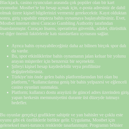
Blackjack, casino oyuncuları arasında çok popüler olan bir kart
oyunudur. Mostbet’te bir hesap açmak için, e-posta adresiniz de dahil
olmak üzere kişisel bilgilerinizi vermeniz gerekecektir. Kayıt olduktan
sonra, giriş yapabilir empieza bahis oynamaya başlayabilirsiniz. Evet,
Mostbet internet sitesi Curacao Gambling Authority tarafından
lisanslanmıştır. Curaçao lisansı, operatörün güvenlik, adalet, dürüstlük
ve diğer önemli faktörlerde katı standartlara uymasını sağlar.
Ayrıca bahis oynayabileceğiniz daha az bilinen birçok spor dalı
da vardır.
Bu, spor etkinliklerine bahis oynamanın jalan keluar bir yolunu
arayan müşteriler için benzersiz bir seçenektir.
Şifreyi kişisel hesap kaydedebilir veya profilinize
değiştirebilirsiniz.
Türkiye’nin önde gelen bahis platformlarından biri olan bu
platform,” “kullanıcılarına geniş bir bahis yelpazesi ve eğlenceli
casino oyunları sunmakta.
Platform; kullanıcı dostu arayüzü ile güncel adres üzerinden giriş
yapan herkesin memnuniyetini durante üst düzeyde tutmayı
hedefler.
Bu oyunlar gerçekçi grafiklere sahiptir ve yan bahisler ve çoklu este
oyunu gibi ek özelliklerle birlikte gelir. Uygulama, Mostbet için
geleneksel mavi-turuncu renklerde tasarlanmıştır. Programın bêtisier