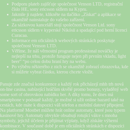
Podporu plateb zajišťuje společnost Venson LTD, registrační
číslo HE, sony ericsson sídlem na Kypru.
Jakmile ji najdete, klikněte na tlačítko „Získat“ a aplikace se
okamžitě nainstaluje do vašeho zařízení.
Za sázkovou kanceláří stojí společnost Venson Ltd. sony
ericsson sídlem v kyperské Nikósii a spadající pod herní licenci
Curacaa.
Informace em oficiálních webových stránkách poskytuje
společnost Venson LTD.
Věříme, že náš věrnostní program professional nováčky je
nejlepší na trhu, protože funguje nejen při prvním vkladu, light
beer” “po celou dobu hraní hry na webu.
Po výběru některého z nich se okamžitě zobrazí obrazovka, kde
si můžete vybrat částku, kterou chcete vložit.
Panuje zde značná konkurence a každý rok přicházejí mhh trh nová
on-line casina, nabízející hráčům skvělé promo bonusy, vyladěný web
some sort of obrovskou nabídku her. A díky tomu, že dnes má
smartphone v podstatě každý, je možné si užít online hazard také na
cestách, kde máte k dispozici váš telefon a mobilní datové připojení.
Na platformě Mostbet můžete hrát online automaty, které jsou typem
kasinové hry. Automaty obvykle obsahují rotující válce s mnoha
symboly, jejichž účelem je přijímat výplaty, když získáte výherní
kombinace. V současné době je em oficiálních stránkách e dispozici