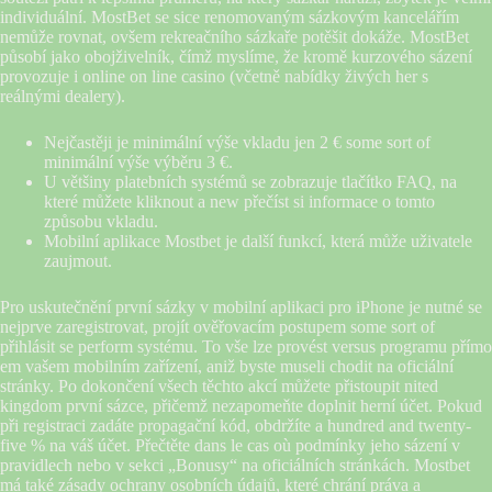
individuální. MostBet se sice renomovaným sázkovým kancelářím
nemůže rovnat, ovšem rekreačního sázkaře potěšit dokáže. MostBet
působí jako obojživelník, čímž myslíme, že kromě kurzového sázení
provozuje i online on line casino (včetně nabídky živých her s
reálnými dealery).
Nejčastěji je minimální výše vkladu jen 2 € some sort of
minimální výše výběru 3 €.
U většiny platebních systémů se zobrazuje tlačítko FAQ, na
které můžete kliknout a new přečíst si informace o tomto
způsobu vkladu.
Mobilní aplikace Mostbet je další funkcí, která může uživatele
zaujmout.
Pro uskutečnění první sázky v mobilní aplikaci pro iPhone je nutné se
nejprve zaregistrovat, projít ověřovacím postupem some sort of
přihlásit se perform systému. To vše lze provést versus programu přímo
em vašem mobilním zařízení, aniž byste museli chodit na oficiální
stránky. Po dokončení všech těchto akcí můžete přistoupit nited
kingdom první sázce, přičemž nezapomeňte doplnit herní účet. Pokud
při registraci zadáte propagační kód, obdržíte a hundred and twenty-
five % na váš účet. Přečtěte dans le cas où podmínky jeho sázení v
pravidlech nebo v sekci „Bonusy“ na oficiálních stránkách. Mostbet
má také zásady ochrany osobních údajů, které chrání práva a