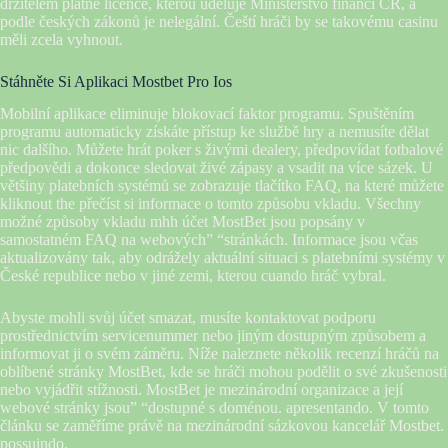
držitelem platné licence, kterou uděluje Ministerstvo financí ČR, a
podle českých zákonů je nelegální. Čeští hráči by se takovému casinu
měli zcela vyhnout.
Stáhněte Si Aplikaci Mostbet Pro Ios
Mobilní aplikace eliminuje blokovací faktor programu. Spuštěním
programu automaticky získáte přístup ke službě hry a nemusíte dělat
nic dalšího. Můžete hrát poker s živými dealery, předpovídat fotbalové
předpovědi a dokonce sledovat živé zápasy a vsadit na více sázek. U
většiny platebních systémů se zobrazuje tlačítko FAQ, na které můžete
kliknout the přečíst si informace o tomto způsobu vkladu. Všechny
možné způsoby vkladu mhh účet MostBet jsou popsány v
samostatném FAQ na webových” “stránkách. Informace jsou včas
aktualizovány tak, aby odrážely aktuální situaci s platebními systémy v
České republice nebo v jiné zemi, kterou cuando hráč vybral.
Abyste mohli svůj účet smazat, musíte kontaktovat podporu
prostřednictvím servicenummer nebo jiným dostupným způsobem a
informovat ji o svém záměru. Níže naleznete několik recenzí hráčů na
oblíbené stránky MostBet, kde se hráči mohou podělit o své zkušenosti
nebo vyjádřit stížnosti. MostBet je mezinárodní organizace a její
webové stránky jsou” “dostupné s doménou. apresentando. V tomto
článku se zaměříme právě na mezinárodní sázkovou kancelář Mostbet.
possuindo.