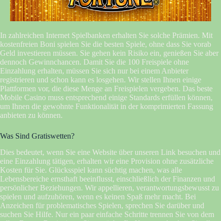
In zahlreichen Internet Spielbanken erhalten Sie solche Prämien. Mit
kostenfreien Boni spielen Sie die besten Spiele, ohne dass Sie vorab
Geld investieren müssen. Sie gehen kein Risiko ein, genießen Sie aber
dennoch Gewinnchancen. Damit Sie die 100 Freispiele ohne
Einzahlung erhalten, müssen Sie sich nur bei einem Anbieter
registrieren und schon kann es losgehen. Wir stellen Ihnen einige
Plattformen vor, die diese Menge an Freispielen vergeben. Das beste
Mobile Casino muss entsprechend einige Standards erfüllen können,
um Ihnen die gewohnte Funktionalität in der komprimierten Fassung
anbieten zu können.
Was Sind Gratiswetten?
Dies bedeutet, wenn Sie eine Website über unseren Link besuchen und
eine Einzahlung tätigen, erhalten wir eine Provision ohne zusätzliche
Kosten für Sie. Glücksspiel kann süchtig machen, was alle
Lebensbereiche ernsthaft beeinflusst, einschließlich der Finanzen und
persönlicher Beziehungen. Wir appellieren, verantwortungsbewusst zu
spielen und aufzuhören, wenn es keinen Spaß mehr macht. Bei
Anzeichen für problematisches Spielen, sprechen Sie darüber und
suchen Sie Hilfe. Nur ein paar einfache Schritte trennen Sie von dem