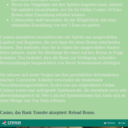
Bevor das Vergnügen mit den Spielen losgehen kann, müssen
Sie natürlich herausfinden, wo Sie im Online Casino 10 Euro
Bonus ohne Einzahlung erhalten können.
Cobracasino steht besonders für die Möglichkeit, mit einer
minimalen Einzahlung von nur 5 Euro zu spielen.
Casinos akzeptieren normalerweise nur Spieler aus ausgewählten
Ländern und Regionen, die sich dann für einen Bonus entscheiden
können. Das bedeutet, dass Sie in einem der ausgewählten Staaten
leben müssen, damit Sie überhaupt für einen solchen Bonus in Frage
kommen. Das bedeutet, dass die Ihnen zur Verfügung stehenden
Bonuszahlungen hauptsächlich von Ihrem Wohnsitzland abhängen.
Sie müssen sich keine Sorgen um Ihre persönlichen Informationen
machen. Lizenzierte Anbieter verwenden die modernsten
Verschlüsselungsverfahren. In den von uns empfohlenen Online
Casinos wartet eine aufregende Spielauswahl, die obendrein noch sehr
abwechslungsreich ist. Wer Lust auf Spielautomaten hat, kann sich an
einer Menge von Top Slots erfreuen.
Casino, das Bank Transfer akzeptiert: Reload Bonus