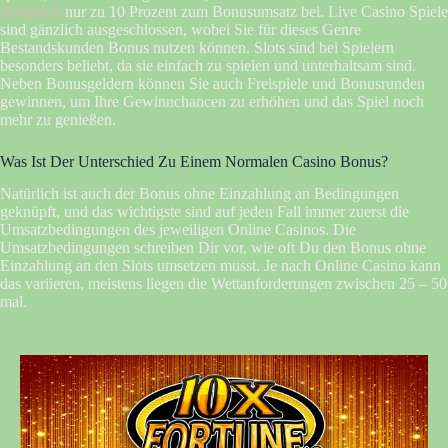
akzeptiert
nur zu 10 Prozent zum Bonusumsatz bei. Live Casino Spiele
sind gänzlich ausgeschlossen, wobei Sie für dieses Genre
Bestandskunden Bonus nutzen können. Slots sind bei Spielern
besonders beliebt, da sie einfach zu spielen und unterhaltsam sind.
Neben Bonusgeldern können Sie auch Freispiele und Bonusrunden
gewinnen, um Ihre Gewinnchancen zu erhöhen und das Spiel noch
mehr zu genießen.
Was Ist Der Unterschied Zu Einem Normalen Casino Bonus?
Natürlich ist auch der Bonus ohne Einzahlung an Bedingungen
geknüpft, und das wichtigste sind auf jeden Fall immer zuerst die
Umsatzbedingungen des jeweiligen Online Casinos. Die
Umsatzbedingungen schreiben Dir vor, wie oft Du den Bonus ohne
Einzahlung an den Slots umsetzen musst. Je nach Online Casino kann
das variieren, meistens liegen die Wettanforderungen zwischen 25 – 50
mal.