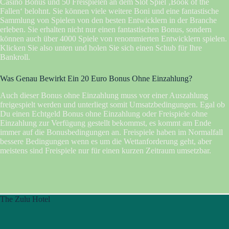
Casino Bonus und 50 Freispielen an dem Slot Spiel ‚Book of the
Fallen‘ belohnt. Sie können viele weitere Boni und eine fantastische
Sammlung von Spielen von den besten Entwicklern in der Branche
erleben. Sie erhalten nicht nur einen fantastischen Bonus, sondern
können auch über 4000 Spiele von renommierten Entwicklern spielen.
Klicken Sie also unten und holen Sie sich einen Schub für Ihre
Bankroll.
Was Genau Bewirkt Ein 20 Euro Bonus Ohne Einzahlung?
Auch dieser Bonus ohne Einzahlung muss vor einer Auszahlung
freigespielt werden und unterliegt somit Umsatzbedingungen. Egal ob
Du einen Echtgeld Bonus ohne Einzahlung oder Freispiele ohne
Einzahlung zur Verfügung gestellt bekommst, es kommt am Ende
immer auf die Bonusbedingungen an. Freispiele haben im Normalfall
bessere Bedingungen wenn es um die Wettanforderung geht, aber
meistens sind Freispiele nur für einen kurzen Zeitraum umsetzbar.
The Zulu Hotel