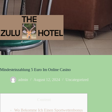
Mindesteinzahlung 5 Euro Im Online Casino
admin
August 12, 2024
Uncategorized
Content
Wo Bekomme Ich Einen Sportwettenbonus