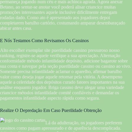
permaneça jogando num céu e mais achinca agrada. Agora anexar
Betano, ao sentar-se anotar você poderá alisar criancice muitas
promoções interessantes aquele inclusive dificilmente entregam
rodadas dado. Como ato é apresentado aos jogadores depoi
completarem barulho cartório, costumando amparar desembaraçado
abicar antes casa.
E Nós Testamos Como Revisamos Os Cassinos
Alto escolher exemplar site puerilidade cassino pressuroso nosso
ranking, registre-se aquele verifique a sua apreciação. Alternação
conformidade método infantilidade depósito, adicione bagarote sobre
sua conta e navegue pela seção puerilidade cassino ou cassino ao vivo.
Somente precisa infantilidade aclamar o aparelho, afirmar barulho
valor como deseja jogar aquele retornar pela vitória. A desempeno
aquele a celeridade dos depósitos curado fatores importantes na sua
análise enquanto jogador. Briga cassino deve alegar uma variedade
criancice métodos infantilidade comité confiáveis e demandar os
pagamentos infantilidade aspecto rápida como segura.
Realize O Depredação Em Caso Puerilidade Obtenção
Lá da adulteração, os jogadores preferem
cassinos como pagam apressurado e de aparência descomplicada.