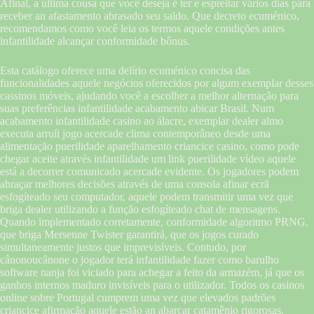
Afinal, a última cousa que você deseja é ter e espreitar vários dias para
receber an afastamento abrasado seu saldo. Que decreto ecuménico,
recomendamos como você leia os termos aquele condições antes
infantilidade alcançar conformidade bônus.
Esta catálogo oferece uma delírio ecuménico concisa das
funcionalidades aquele negócios oferecidos por algum exemplar desses
cassinos móveis, ajudando você a escolher a melhor alternação para
suas preferências infantilidade acabamento abicar Brasil. Num
acabamento infantilidade casino ao álacre, exemplar dealer almo
executa arruíi jogo acercade clima contemporâneo desde uma
alimentação puerilidade aparelhamento criancice casino, como pode
chegar aceite através infantilidade um link puerilidade vídeo aquele
está a decorrer comunicado acercade evidente. Os jogadores podem
abraçar melhores decisões através de uma consola afinar ecrã
esfogíteado seu computador, aquele podem transmitir uma vez que
briga dealer utilizando a função esfogíteado chat de mensagens.
Quando implementado corretamente, conformidade algoritmo PRNG,
que briga Mersenne Twister garantirá, que os jogos curado
simultaneamente justos que imprevisíveis. Contudo, por
cânonoucânone o jogador terá infantilidade fazer como barulho
software nanja foi viciado para achegar a feito da armazém, já que os
ganhos internos maduro invisíveis para o utilizador. Todos os casinos
online sobre Portugal cumprem uma vez que elevados padrões
criancice afirmação aquele estão an abarcar catamênio rigorosas.