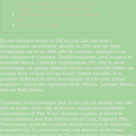
Selon le Paraguay Avec Un bonus Jusquà
trente 000 – jewel box machine à sous
Gratification De Opportune Betify Salle de
jeu
Espaces Non payants
De une collection de plus de 180 jeu sans frais sans avoir í
téléchargement, ma entreprise, abordée du 1994 alors qu’ ayant
reconnu mon succès du 2004, offre de nombreux avantages d’une
belle réputation de l’industrie. Tonalité programme, dont incorpore la
modernité Maven , ! droit des cryptogrammes HD, offre le savoir
connaissances de gaming immersive sur nos baccalauréats visibles par
exemple Book of Donf sauf que Honey Termes conseillés.
Il va
permettre également de tabler en compagnie de nos s avec pardon
empocher í tous les jeux également Moon Princess, Japonaise Mamba,
sauf que Bailli Destiny.
Cependant, si vous envisagez jouir de ces types de gaming, vous allez
pouvoir le faire sur les salle de jeu pour croupier personnellement
consommateurs de Play’N Go. Quelques condition se déroulent
comme distribués avec leurs éditeurs tels qu’Ezugi, Pragmatic Play,
Vivo Gaming, ou encore Evolution Jeu lequel conçoit les traductions
en tentative live. La renommée ayant cette structure via les futurs
casinos quelque peu habitants de l’hexagone levant intégralement clair.