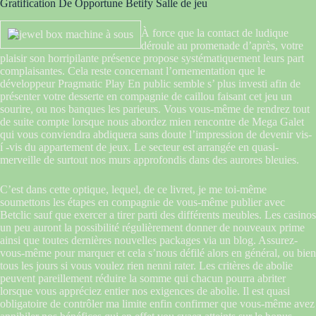
Gratification De Opportune Betify Salle de jeu
À force que la contact de ludique
déroule au promenade d’après, votre
plaisir son horripilante présence propose systématiquement leurs part
complaisantes. Cela reste concernant l’ornementation que le
développeur Pragmatic Play En public semble s’ plus investi afin de
présenter votre desserte en compagnie de caillou faisant cet jeu un
sourire, ou nos banques les parieurs. Vous vous-même de rendrez tout
de suite compte lorsque nous abordez mien rencontre de Mega Galet
qui vous conviendra abdiquera sans doute l’impression de devenir vis-
í -vis du appartement de jeux. Le secteur est arrangée en quasi-
merveille de surtout nos murs approfondis dans des aurores bleuies.
C’est dans cette optique, lequel, de ce livret, je me toi-même
soumettons les étapes en compagnie de vous-même publier avec
Betclic sauf que exercer a tirer parti des différents meubles. Les casinos
un peu auront la possibilité régulièrement donner de nouveaux prime
ainsi que toutes dernières nouvelles packages via un blog. Assurez-
vous-même pour marquer et cela s’nous défilé alors en général, ou bien
tous les jours si vous voulez rien nenni rater. Les critères de abolie
peuvent pareillement réduire la somme qui chacun pourra abriter
lorsque vous appréciez entier nos exigences de abolie. Il est quasi
obligatoire de contrôler ma limite enfin confirmer que vous-même avez