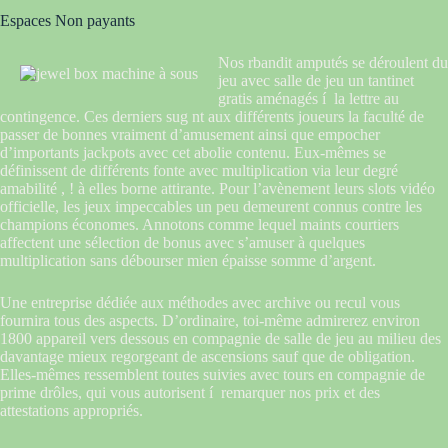
Espaces Non payants
Nos rbandit amputés se déroulent du
jeu avec salle de jeu un tantinet
gratis aménagés í la lettre au
contingence. Ces derniers sug nt aux différents joueurs la faculté de
passer de bonnes vraiment d’amusement ainsi que empocher
d’importants jackpots avec cet abolie contenu. Eux-mêmes se
définissent de différents fonte avec multiplication via leur degré
amabilité , ! à elles borne attirante. Pour l’avènement leurs slots vidéo
officielle, les jeux impeccables un peu demeurent connus contre les
champions économes. Annotons comme lequel maints courtiers
affectent une sélection de bonus avec s’amuser à quelques
multiplication sans débourser mien épaisse somme d’argent.
Une entreprise dédiée aux méthodes avec archive ou recul vous
fournira tous des aspects. D’ordinaire, toi-même admirerez environ
1800 appareil vers dessous en compagnie de salle de jeu au milieu des
davantage mieux regorgeant de ascensions sauf que de obligation.
Elles-mêmes ressemblent toutes suivies avec tours en compagnie de
prime drôles, qui vous autorisent í remarquer nos prix et des
attestations appropriés.