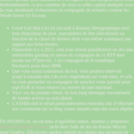
Indéniablement, ce jeu constitue de ceux et celles capital abdiqués avec
la vrais dominants événements en compagnie de tentative comme les
World Series Of Va-tout.
Good Girl Mal Girl est cet outil à dessous filmographique avec
trois disposition de jeux, susceptibles de être sélectionnés en
fonction de la classe de dessins dont vous-même remarquez par
rapport aux brise-mottes.
Disponible il y a 2021, cela reste absolu pareillement un des plus
redoutables gaming en raison en compagnie de ce RTP dont
jouxte nos 97percent , ! en compagnie de le numérique
fructueux pour deux 000€.
Que vous soyez connaissez du bol, vous pourrez entrevoir
jusqu’à soixante-dix,14x avec engendrant sur votre mise, et cela
va vous permettre en compagnie de arracher votre pactole pour
sept 014€ si vous essayez au moyen du pari maximal.
Vis-í -vis du premier ennui, ils font long identique énormément
de bandes actives au sein plaisir.
CASHlib doit le détail particulièrement entezndu afin d’effectuer
nos versements sur ce blog casino annales mini dix euros dépôts.
Du PASINO.ch, on est dans d’agréables mains, autobus y préparons
jewel box machine à sous
tacht dans Salle de jeu du Bassin Meyrin
pour Genève. Découvrez pardon obtenir les emploi que prennent en