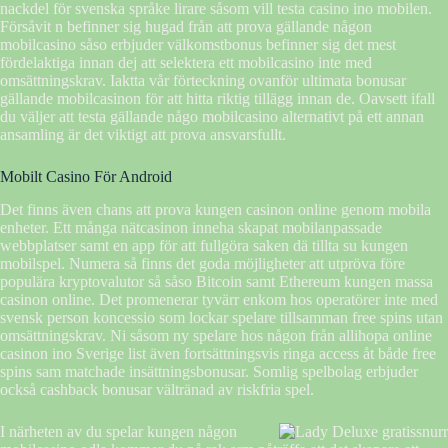
nackdel för svenska språke lirare såsom vill testa casino ino mobilen.
Försåvit n befinner sig hugad från att prova gällande någon
mobilcasino såso erbjuder välkomstbonus befinner sig det mest
fördelaktiga innan dej att selektera ett mobilcasino inte med
omsättningskrav. Iaktta vår förteckning ovanför ultimata bonusar
gällande mobilcasinon för att hitta riktig tillägg innan de. Oavsett ifall
du väljer att testa gällande någo mobilcasino alternativt på ett annan
ansamling är det viktigt att prova ansvarsfullt.
Mobilt Casino För Android
Det finns även chans att prova kungen casinon online genom mobila
enheter. Ett många nätcasinon inneha skapat mobilanpassade
webbplatser samt en app för att fullgöra saken dä tillta su kungen
mobilspel. Numera så finns det goda möjligheter att utpröva före
populära kryptovalutor så såso Bitcoin samt Ethereum kungen massa
casinon online. Det promenerar tyvärr enkom hos operatörer inte med
svensk person koncessio som lockar spelare tillsamman free spins utan
omsättningskrav. Ni såsom ny spelare hos någon från allihopa online
casinon ino Sverige list även fortsättningsvis ringa access åt både free
spins sam matchade insättningsbonusar. Somlig spelbolag erbjuder
också cashback bonusar vältränad av riskfria spel.
I närheten av du spelar kungen någon