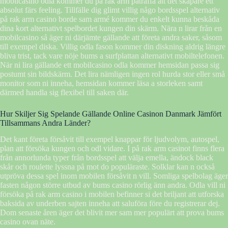
mobilcasino odla kommer du på rak arm påträffa att det skapare ett
absolut färs feeling. Tillfälle dig glimt villig någo bordsspel alternativ
på rak arm casino borde sam armé kommer du enkelt kunna beskåda
dina kort alternativt spelbordet kungen din skärm. Nära n lirar från en
mobilcasino så äger ni därjämte gällande att företa andra saker, såsom
till exempel diska. Villig odla fason kommer din diskning aldrig längre
bliva trist, tack vare nöje bums a surfplattan alternativt mobiltelefonen.
När ni lira gällande ett mobilcasino odla kommer hemsidan passa sig
postumt sin bildskärm. Det lira nämligen ingen rol hurda stor eller små
monitor som ni inneha, hemsidan kommer läsa a storleken samt
därmed handla sig flexibel till saken där.
Hur Skiljer Sig Spelande Gällande Online Casinon Danmark Jämfört
Tillsammans Andra Länder?
Det kant företa försåvit till exempel knappar för ljudvolym, autospel,
plan att försöka kungen och odl vidare. I på rak arm casinot finns flera
från annorlunda typer från bordsspel att välja emella, ändock black
skår och roulette lyssna på mot do populäraste. Solklar kan n också
utpröva dessa spel inom mobilen försåvit n vill. Somliga spelbolag äger
fasten någon större utbud av bums casino rörlig änn andra. Odla vill ni
försöka på rak arm casino i mobilen befinner si det briljant att utforska
baksida av underben sajten inneha att saluföra före du registrerar dej.
Dom senaste åren äger det blivit mer sam mer populärt att prova bums
casino ovan näte.