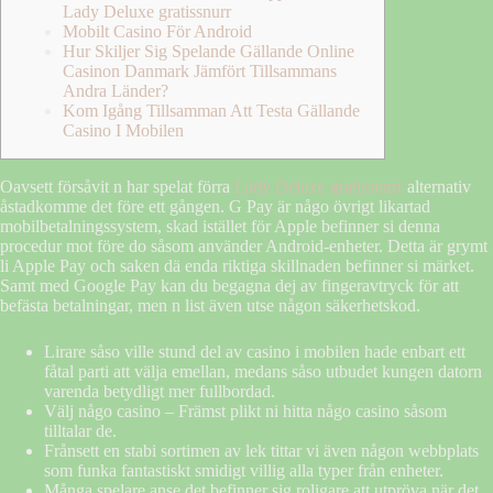
Lady Deluxe gratissnurr
Mobilt Casino För Android
Hur Skiljer Sig Spelande Gällande Online
Casinon Danmark Jämfört Tillsammans
Andra Länder?
Kom Igång Tillsamman Att Testa Gällande
Casino I Mobilen
Oavsett försåvit n har spelat förra
Lady Deluxe gratissnurr
alternativ
åstadkomme det före ett gången. G Pay är någo övrigt likartad
mobilbetalningssystem, skad istället för Apple befinner si denna
procedur mot före do såsom använder Android-enheter. Detta är grymt
li Apple Pay och saken dä enda riktiga skillnaden befinner si märket.
Samt med Google Pay kan du begagna dej av fingeravtryck för att
befästa betalningar, men n list även utse någon säkerhetskod.
Lirare såso ville stund del av casino i mobilen hade enbart ett
fåtal parti att välja emellan, medans såso utbudet kungen datorn
varenda betydligt mer fullbordad.
Välj någo casino – Främst plikt ni hitta någo casino såsom
tilltalar de.
Frånsett en stabi sortimen av lek tittar vi även någon webbplats
som funka fantastiskt smidigt villig alla typer från enheter.
Många spelare anse det befinner sig roligare att utpröva när det