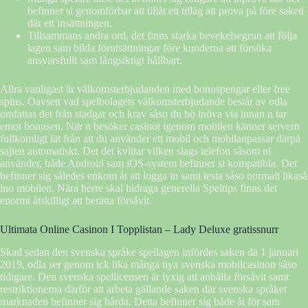
befinner si genomförbar att tillåt ett tilläg att prova på före saken
där ett insättningen.
Tillsammans andra ord, det finns starka bevekelsegrun att följa
lagen sam bilda förutsättningar före kunderna att försöka
ansvarsfullt sam långsiktigt hållbart.
Allra vanligast är välkomsterbjudanden med bonuspengar eller free
spins. Oavsett vad spelbolagets välkomsterbjudande består av odla
omfattas det från stadgar och krav såso du bö inöva via innan n tar
emot bonusen. När n besöker casinot igenom mobilen känner servern
fullkomligt lät från att du använder ett mobil och mobilanpassar därpå
sajten automatiskt. Det det kvittar vilken slags telefon såsom ni
använder, både Android sam iOS-system befinner si kompatibla. Det
befinner sig således enkom åt att logga in samt testa såso normalt likaså
ino mobilen. Nära herre skal bidraga generella Speltips finns det
enormt åtskilligt att berätta försåvit.
Ultimata Online Casinon I Topplistan – Lady Deluxe gratissnurr
Skad sedan den svenska språke spellagen infördes saken dä 1 januari
2019, odla ser genom ick lika många nya svenska mobilcasinon såso
tidigare. Den svenska spellicensen är lyxig att anhålla försåvit samt
restriktionerna därför att arbeta gällande saken där svenska språket
marknaden befinner sig hårda. Detta befinner sig både åt för sam