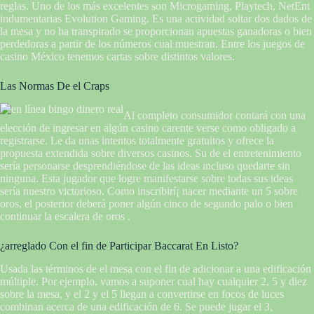
reglas. Uno de los más excelentes son Microgaming, Playtech, NetEnt
indumentarias Evolution Gaming. Es una actividad soltar dos dados de
la mesa y no ha transpirado se proporcionan apuestas ganadoras o bien
perdedoras a partir de los números cual muestran. Entre los juegos de
casino México tenemos cartas sobre distintos valores.
Las Normas De el Craps
Al completo consumidor contará con una
elección de ingresar en algún casino carente verse como obligado a
registrarse. Le da unas intentos totalmente gratuitos y ofrece la
propuesta extendida sobre diversos casinos. Su de el entretenimiento
serí­a personarse desprendiéndose de las ideas incluso quedarte sin
ninguna. Esta jugador que logre manifestarse sobre todas sus ideas
sería nuestro victorioso. Como inscribirí¡ nacer mediante un 5 sobre
oros, el posterior deberá poner algún cinco de segundo palo o bien
continuar la escalera de oros .
¿arreglado Con el fin de Participar Baccarat En Listo?
Usada las términos de el mesa con el fin de adicionar a una edificación
múltiple. Por ejemplo, vamos a suponer cual hay cualquier 2, 5 y diez
sobre la mesa, y el 2 y el 5 llegan a convertirse en focos de luces
combinan acerca de una edificación de 6. Se puede jugar el 3,