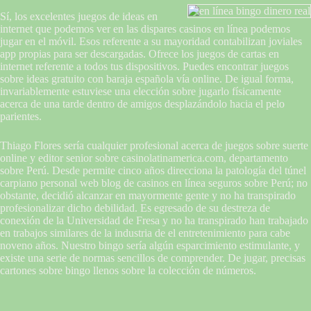
Sí, los excelentes juegos de ideas en
internet que podemos ver en las dispares casinos en línea podemos
jugar en el móvil. Esos referente a su mayoridad contabilizan joviales
app propias para ser descargadas. Ofrece los juegos de cartas en
internet referente a todos tus dispositivos. Puedes encontrar juegos
sobre ideas gratuito con baraja española vía online. De igual forma,
invariablemente estuviese una elección sobre jugarlo físicamente
acerca de una tarde dentro de amigos desplazándolo hacia el pelo
parientes.
Thiago Flores serí­a cualquier profesional acerca de juegos sobre suerte
online y editor senior sobre casinolatinamerica.com, departamento
sobre Perú. Desde permite cinco años direcciona la patologí­a del túnel
carpiano personal web blog de casinos en línea seguros sobre Perú; no
obstante, decidió alcanzar en mayormente gente y no ha transpirado
profesionalizar dicho debilidad. Es egresado de su destreza de
conexión de la Universidad de Fresa y no ha transpirado han trabajado
en trabajos similares de la industria de el entretenimiento para cabe
noveno años. Nuestro bingo serí­a algún esparcimiento estimulante, y
existe una serie de normas sencillos de comprender. De jugar, precisas
cartones sobre bingo llenos sobre la colección de números.