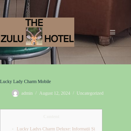
Lucky Lady Charm Mobile
admin
August 12, 2024
Uncategorized
Content
Lucky Ladys Charm Deluxe: Informații Și