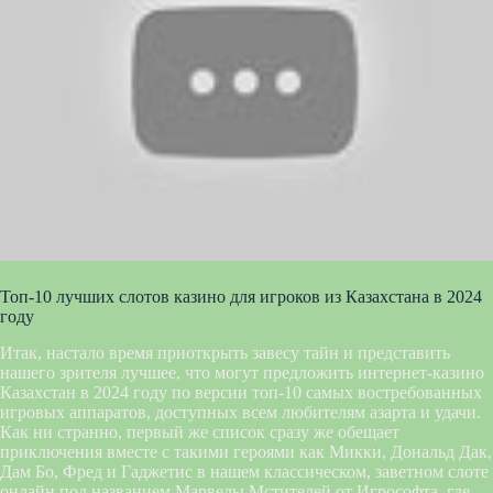
Топ-10 лучших слотов казино для игроков из Казахстана в 2024
году
Итак, настало время приоткрыть завесу тайн и представить
нашего зрителя лучшее, что могут предложить интернет-казино
Казахстан в 2024 году по версии топ-10 самых востребованных
игровых аппаратов, доступных всем любителям азарта и удачи.
Как ни странно, первый же список сразу же обещает
приключения вместе с такими героями как Микки, Дональд Дак,
Дам Бо, Фред и Гаджетис в нашем классическом, заветном слоте
онлайн под названием Марвелы Мстителей от Игрософта, где