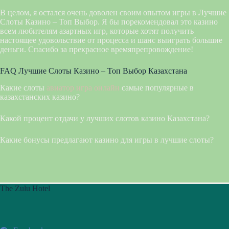
В целом, я остался очень доволен своим опытом игры в Лучшие
Слоты Казино – Топ Выбор. Я бы порекомендовал это казино
всем любителям азартных игр, которые хотят получить
настоящее удовольствие от процесса и шанс выиграть большие
деньги. Спасибо за прекрасное времяпрепровождение!
FAQ Лучшие Слоты Казино – Топ Выбор Казахстана
Какие слоты
авиатор игра онлайн
самые популярные в
казахстанских казино?
Какой процент отдачи у лучших слотов казино Казахстана?
Какие бонусы предлагают казино для игры в лучшие слоты?
The Zulu Hotel