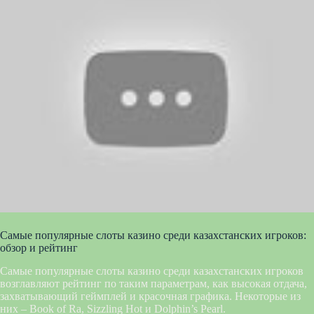
Самые популярные слоты казино среди казахстанских игроков:
обзор и рейтинг
Самые популярные слоты казино среди казахстанских игроков
возглавляют рейтинг по таким параметрам, как высокая отдача,
захватывающий геймплей и красочная графика. Некоторые из
них – Book of Ra, Sizzling Hot и Dolphin’s Pearl.