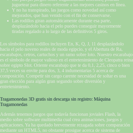
juguetear para dinero referente a las mejores casinos en línea.
Y no ha transpirado, las juegos como novedad así­ como
mejorados, que han venido con el fin de conservarse.
Las rodillos giran automáticamente durante esa parte,
desplazándolo hacia el pelo puedes conseguir mayormente
tiradas regalado a lo largo de las definitivos 5 giros.
Los símbolos para rodillos incluyen En, K, Q, J, 11 desplazándolo
hacia el pelo noveno reales de moda egipcio, y el Abertura de Ra,
escarabajos, cetros, cartuchos y un ramo sobre loto. Nuestro escarabajo
es el símbolo de mayor valioso en el entretenimiento de Cleopatra reina
sobre egipto Slot. Oriente escarabajo que te da 0,1, 2,25, cinco o bien
37,5 veces su envite para dos, 3, 4 indumentarias 5 acerca de
composición. Competir sin cargo carente necesidad de soltar es una
gran elección para algún gran segundo sobre diversión y
entretenimiento.
Tragamonedas 3D gratis sin descarga sin registro: Máquina
Tragamonedas
Además tenemos juegos que todavía funcionan joviales Flash, la
medio sobre software multimedia cual crea animaciones, juegos y
aplicaciones. Ya ha quedado brevemente rezagada sobre comparación
mediante un HTML5, no obstante prosigue acerca de sistema de