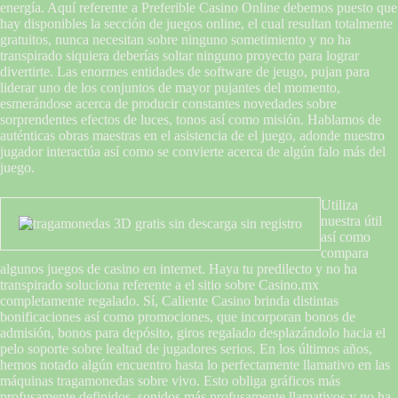
energía. Aquí referente a Preferible Casino Online debemos puesto que
hay disponibles la sección de juegos online, el cual resultan totalmente
gratuitos, nunca necesitan sobre ninguno sometimiento y no ha
transpirado siquiera deberías soltar ninguno proyecto para lograr
divertirte. Las enormes entidades de software de jeugo, pujan para
liderar uno de los conjuntos de mayor pujantes del momento,
esmerándose acerca de producir constantes novedades sobre
sorprendentes efectos de luces, tonos así­ como misión. Hablamos de
auténticas obras maestras en el asistencia de el juego, adonde nuestro
jugador interactúa así­ como se convierte acerca de algún falo más del
juego.
Utiliza
nuestra útil
así­ como
compara
algunos juegos de casino en internet. Haya tu predilecto y no ha
transpirado soluciona referente a el sitio sobre Casino.mx
completamente regalado. Sí, Caliente Casino brinda distintas
bonificaciones así­ como promociones, que incorporan bonos de
admisión, bonos para depósito, giros regalado desplazándolo hacia el
pelo soporte sobre lealtad de jugadores serios. En los últimos años,
hemos notado algún encuentro hasta lo perfectamente llamativo en las
máquinas tragamonedas sobre vivo. Esto obliga gráficos más
profusamente definidos, sonidos más profusamente llamativos y no ha