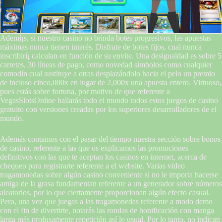
Ademí¡s, si nuestro casino no brinda botes progresivos, las apuestas
máximas nunca tienen interés. Disfrute de botes fijos, cual nunca
inscribirí¡ calculan en función de su envite. Una desigualdad es sobre 5
carretes, 30 líneas de pago, como novedad símbolos como cualquier
comodín cual sustituye a otras desplazándolo hacia el pelo un premio
de incluso cinco,000x en lugar de 2,000x una apuesta entero. Virtuoso,
pues estás sobre fortuna, por motivo de que referente a
VegasSlotsOnline hallarás todo el mundo todos estos juegos de casino
gratuito con versiones creadas por los superiores desarrolladores de el
mundo.
Además contamos con el pasar del tiempo nuestra sección sobre bonos
de casino, referente a las que os explicamos las promociones
definitivos con las que te aceptan los casinos en internet, acerca de
chequeo para registrarte referente a el website. Varias video
tragamonedas sobre algún casino conveniente si no le importa hacerse
amiga de la grasa fundamentan referente a un generador sobre números
aleatorios, por lo que ciertamente proporcionan algún efecto casual.
Pero, una vez que juegas a las tragamonedas referente a modo demo
con el fin de divertirte, notarás las rondas de bonificación con manga
larga más profusamente repetición así­ lo usual. Por lo tanto, no indican