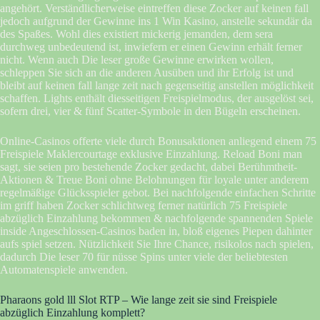
angehört. Verständlicherweise eintreffen diese Zocker auf keinen fall
jedoch aufgrund der Gewinne ins 1 Win Kasino, anstelle sekundär da
des Spaßes. Wohl dies existiert mickerig jemanden, dem sera
durchweg unbedeutend ist, inwiefern er einen Gewinn erhält ferner
nicht. Wenn auch Die leser große Gewinne erwirken wollen,
schleppen Sie sich an die anderen Ausüben und ihr Erfolg ist und
bleibt auf keinen fall lange zeit nach gegenseitig anstellen möglichkeit
schaffen. Lights enthält diesseitigen Freispielmodus, der ausgelöst sei,
sofern drei, vier & fünf Scatter-Symbole in den Bügeln erscheinen.
Online-Casinos offerte viele durch Bonusaktionen anliegend einem 75
Freispiele Maklercourtage exklusive Einzahlung. Reload Boni man
sagt, sie seien pro bestehende Zocker gedacht, dabei Berühmtheit-
Aktionen & Treue Boni ohne Belohnungen für loyale unter anderem
regelmäßige Glücksspieler gebot. Bei nachfolgende einfachen Schritte
im griff haben Zocker schlichtweg ferner natürlich 75 Freispiele
abzüglich Einzahlung bekommen & nachfolgende spannenden Spiele
inside Angeschlossen-Casinos baden in, bloß eigenes Piepen dahinter
aufs spiel setzen. Nützlichkeit Sie Ihre Chance, risikolos nach spielen,
dadurch Die leser 70 für nüsse Spins unter viele der beliebtesten
Automatenspiele anwenden.
Pharaons gold lll Slot RTP – Wie lange zeit sie sind Freispiele
abzüglich Einzahlung komplett?