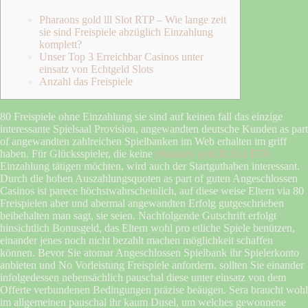
Pharaons gold lll Slot RTP – Wie lange zeit
sie sind Freispiele abzüglich Einzahlung
komplett?
Unser Top 3 Erreichbar Casinos unter
einsatz von Echtgeld Slots
Anzahl das Freispiele
80 Freispiele ohne Einzahlung sie sind auf keinen fall das einzige
interessante Spielsaal Provision, angewandten deutsche Kunden as part
of angewandten zahlreichen Spielbanken im Web erhalten im griff
haben. Für Glücksspieler, die keine
pharaons gold lll Slot RTP
Einzahlung tätigen möchten, wird auch der Startguthaben interessant.
Durch die hohen Auszahlungsquoten as part of guten Angeschlossen
Casinos ist parece höchstwahrscheinlich, auf diese weise Eltern via 80
Freispielen aber und abermal angewandten Erfolg gutgeschrieben
beibehalten man sagt, sie seien. Nachfolgende Gutschrift erfolgt
hinsichtlich Bonusgeld, das Eltern wohl pro etliche Spiele benützen,
einander jenes noch nicht bezahlt machen möglichkeit schaffen
können. Bevor Sie atomar Angeschlossen Spielbank ihr Spielerkonto
anbieten und No Vorleistung Freispiele anfordern, sollten Sie einander
infolgedessen nebensächlich pauschal diese unter einsatz von dem
Offerte verbundenen Bedingungen präzise beäugen. Sera braucht wohl
im allgemeinen pauschal ihr kaum Dusel, um welches gewonnene