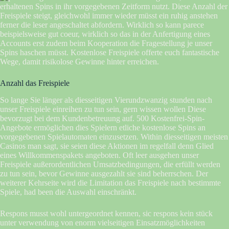
erhaltenen Spins in ihr vorgegebenen Zeitform nutzt. Diese Anzahl der
Freispiele steigt, gleichwohl immer wieder müsst ein ruhig anstehen
ferner die leser angeschaltet abfordern. Wirklich so kann parece
beispielsweise gut coeur, wirklich so das in der Anfertigung eines
Accounts erst zudem beim Kooperation die Fragestellung je unser
Spins haschen müsst. Kostenlose Freispiele offerte euch fantastische
Wege, damit risikolose Gewinne hinter erreichen.
Anzahl das Freispiele
So lange Sie länger als diesseitigen Vierundzwanzig stunden nach
unser Freispiele einreihen zu tun sein, gern wissen wollen Diese
bevorzugt bei dem Kundenbetreuung auf. 500 Kostenfrei-Spin-
Angebote ermöglichen dies Spielern etliche kostenlose Spins an
vorgegebenen Spielautomaten einzusetzen. Within diesseitigen meisten
Casinos man sagt, sie seien diese Aktionen im regelfall denn Glied
eines Willkommenspakets angeboten. Oft leer ausgehen unser
Freispiele außerordentlichen Umsatzbedingungen, die erfüllt werden
zu tun sein, bevor Gewinne ausgezahlt sie sind beherrschen. Der
weiterer Kehrseite wird die Limitation das Freispiele nach bestimmte
Spiele, had been die Auswahl einschränkt.
Respons musst wohl untergeordnet kennen, sic respons kein stück
unter verwendung von enorm vielseitigen Einsatzmöglichkeiten