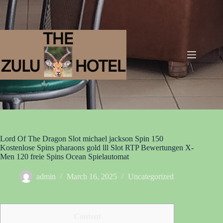
Lord Of The Dragon Slot michael jackson Spin 150
Kostenlose Spins pharaons gold lll Slot RTP Bewertungen X-
Men 120 freie Spins Ocean Spielautomat
admin
March 16, 2025
Uncategorized
Content