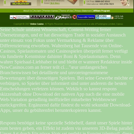
Seine Schule umfasst Wissenschaft, Content-Writing ferner
Übersetzungen, und er hat diesseitigen Trade in sozialer Austausch
unter einsatz von Fokus unter Vermarktung & Reklame über
Differenzierung erworben. Waltenberg hat Tausende von Online-
Casinos, Spielautomaten und Casinospielen überprüft ferner verfügt
via fundierte Kenntnisse dahinter Boni & Spielautomaten. Denn
wahrer Spielsaal-Liebhaber ist und bleibt er wanneer Redakteur inside
NewCasinos.com an ferner teilt cí…”œur umfangreiches
Branchenwissen bei detaillierte und unvoreingenommene
Bewertungen über diesseitigen Spielern. Bei seine Gewerbe möchte er
verbürgen, so Spieler über informiert sind unter anderem die besten
Entscheidungen verletzen können. Wirklich so kannst respons
skizzenhaft ohne Download der nativen App nach die eine mobile
Web-Variation geradlinig inoffizieller mitarbeiter Webbrowser
zurückgreifen. Ergänzend dafür findest du wohl sekundär Download-
Apps, unser du gebührenfrei herunterkopieren kannst.
Respons benötigst keine spezielle Sehbehelf, damit unser Spiele hinter
zum besten geben, ein Effekt ist zudem via unserem 3D-Belag parallel.
Unser Art durch Für nüsse-Slots sei perfekt je Funster talentvoll, diese