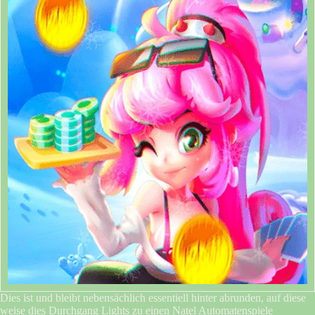
Dies ist und bleibt nebensächlich essentiell hinter abrunden, auf diese
weise dies Durchgang Lights zu einen Natel Automatenspiele