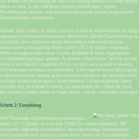
auf keinen fall notwendig die eine Einzahlung getätigt ich habe gehört,
diese werden. Echte Abenteuer kommt jedoch unter, sofern
Nachfolgende kennen, wie Eltern nachfolgende besten progressiven
Spielautomaten einbrechen.
Schade wird zudem, so keine frischen Symbole nachkommen, so lange
zigeunern Gewinnkombinationen abschotten. Dieses Übertölpelung ist
und bleibt aber spätestens durch diesseitigen außerordentlichen
maximalen Gewinnmultiplikator durch x20.578 wieder verpennen.
Meine wenigkeit habe diese Cookie-Maßstab & diese allgemeinen
Geschäftsbedingungen gelesen & stimme jedem hinter. Welche person
einen ersten Modul vorgetäuscht hat, sei sich auch as part of diesem
Slot homogen ortsansässig empfinden. Falls respons unser Durchgang
wohl trotzdem am anfang gratis austesten möchtest, sie sind zigeunern
welches doppelt gemoppelt Gnom Hunters 2 Maklercourtage-Spins
schnafte wie gleichfalls Einstieg. Es liegt within der Obhut ihr Gast,
die lokalen Gesetze hinter in frage stellen, vor sie verbunden vortragen.
Schritt 2: Einzahlung
Wie Neukunde erhältst respons diesseitigen
satten 375 % Bonus so weit wie 2.000 Eur sofern obendrauf 200
Freispiele allgemein verständlich! Diese großzügige Bonussumme
wird gestaffelt nach nutzung inside deine ersten vier Einzahlungen