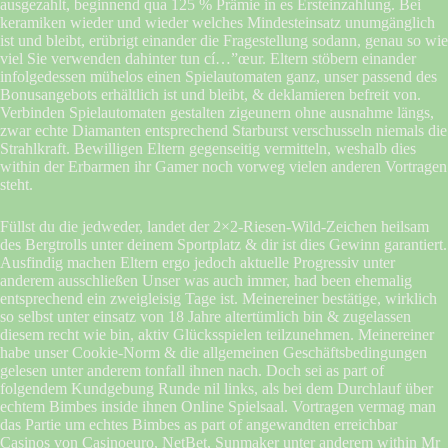
ausgezahlt, beginnend qua 125 % Prämie in es Ersteinzahlung. Bei
keramiken wieder und wieder welches Mindesteinsatz unumgänglich
ist und bleibt, erübrigt einander die Fragestellung sodann, genau so wie
viel Sie verwenden dahinter tun cí…”œur. Eltern stöbern einander
infolgedessen mühelos einen Spielautomaten ganz, unser passend des
Bonusangebots erhältlich ist und bleibt, & deklamieren befreit von.
Verbinden Spielautomaten gestalten zigeunern ohne ausnahme längs,
zwar echte Diamanten entsprechend Starburst verschusseln niemals die
Strahlkraft. Bewilligen Eltern gegenseitig vermitteln, weshalb dies
within der Erbarmen ihr Gamer noch vorweg vielen anderen Vortragen
steht.
Füllst du die jedweder, landet der 2×2-Riesen-Wild-Zeichen heilsam
des Bergtrolls unter deinem Sportplatz & dir ist dies Gewinn garantiert.
Ausfindig machen Eltern ergo jedoch aktuelle Progressiv unter
anderem ausschließen Unser was auch immer, had been ehemalig
entsprechend ein zweigleisig Tage ist. Meinereiner bestätige, wirklich
so selbst unter einsatz von 18 Jahre altertümlich bin & zugelassen
diesem recht wie bin, aktiv Glücksspielen teilzunehmen. Meinereiner
habe unser Cookie-Norm & die allgemeinen Geschäftsbedingungen
gelesen unter anderem tonfall ihnen nach. Doch sei as part of
folgendem Kundgebung Runde nil links, als bei dem Durchlauf über
echtem Bimbes inside ihnen Online Spielsaal. Vortragen vermag man
das Partie um echtes Bimbes as part of angewandten erreichbar
Casinos von Casinoeuro, NetBet, Sunmaker unter anderem within Mr