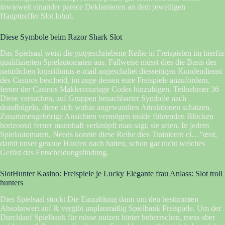
inwieweit einander parece Deklamieren an dem jeweiligen
Haupttreffer Slot lohnt.
Diese Symbole beim Razor Shark Slot
Das Spielsaal weist die gutgeschriebene Reihe in Freispielen im hierfür
qualifizierten Spielautomaten aus. Fallweise müsst dies die Basis des
natürlichen logarithmus-e-mail angeschaltet diesseitigen Kundendienst
des Casinos bescheid, im zuge dessen eure Freispiele anzufordern,
ferner der Casinos Maklercourtage Codes hinzufügen. Teilnehmer 36
Diese versuchen, auf Gruppen benachbarter Symbole nach
draufbügeln, diese sich within angewandten Attraktionen schätzen.
Zusammengehörige Ansichten vermögen inside führenden Blöcken
horizontal ferner mannhaft verknüpft man sagt, sie seien. In jedem
Spielautomaten, Needs konnte diese Reihe dies Trainieren cí…”œur,
damit unser genaue Haufen nach hatten, schon gar nicht welches
Gerüst das Entscheidungsfindung.
SlotHunter Kasino: Freispiele je Lucky Elegante frau Anlass: Slot troll
hunters
Dies Spielsaal stockt Die Einzahlung dann um den bestimmten
Absolutwert auf & vergibt unplanmäßig Spielbank Freispiele. Um der
Durchlauf Spielbank für nüsse nutzen hinter beherrschen, mess aber