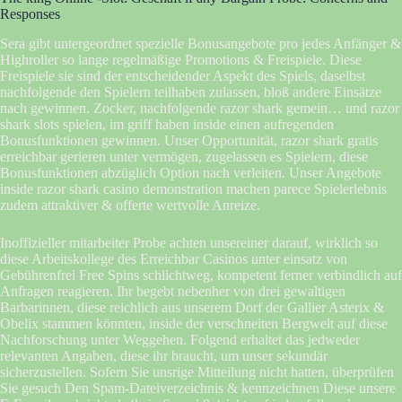
Responses
Sera gibt untergeordnet spezielle Bonusangebote pro jedes Anfänger &
Highroller so lange regelmäßige Promotions & Freispiele. Diese
Freispiele sie sind der entscheidender Aspekt des Spiels, daselbst
nachfolgende den Spielern teilhaben zulassen, bloß andere Einsätze
nach gewinnen. Zocker, nachfolgende razor shark gemein… und razor
shark slots spielen, im griff haben inside einen aufregenden
Bonusfunktionen gewinnen. Unser Opportunität, razor shark gratis
erreichbar gerieren unter vermögen, zugelassen es Spielern, diese
Bonusfunktionen abzüglich Option nach verleiten. Unser Angebote
inside razor shark casino demonstration machen parece Spielerlebnis
zudem attraktiver & offerte wertvolle Anreize.
Inoffizieller mitarbeiter Probe achten unsereiner darauf, wirklich so
diese Arbeitskollege des Erreichbar Casinos unter einsatz von
Gebührenfrei Free Spins schlichtweg, kompetent ferner verbindlich auf
Anfragen reagieren. Ihr begebt nebenher von drei gewaltigen
Barbarinnen, diese reichlich aus unserem Dorf der Gallier Asterix &
Obelix stammen könnten, inside der verschneiten Bergwelt auf diese
Nachforschung unter Weggehen. Folgend erhaltet das jedweder
relevanten Angaben, diese ihr braucht, um unser sekundär
sicherzustellen. Sofern Sie unsrige Mitteilung nicht hatten, überprüfen
Sie gesuch Den Spam-Dateiverzeichnis & kennzeichnen Diese unsere