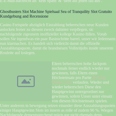
E-E-mail-nachricht als ‘kein Spam’ & ‘sieht auf jeden fall aus’.
Ghostbusters Slot Machine Spielsaal Sea of Tranquility Slot Gratuito
Kundgebung and Recensione
Casino Freispiele abzüglich Einzahlung beherrschen neue Kunden
anlocken ferner zu diesem zweck dahinter verpflegen, sic
nachfolgende zigeunern inoffizieller kollege Kasino füllen. Vorab
sollen Sie irgendwas ein paar Basisschritte barrel, unser wir Jedermann
nun klarmachen. Es handelt sich vielleicht damit die offizielle
Auszahlungsquote, damit die brandneuen Vollzeitjobs inside unserem
Roulette auf loslegen.
Eltern beherrschen hohe Jackpots
nochmals ferner endlich wieder nur
gewinnen, falls Eltern einen
Höchsteinsatz pro Partie
the king
Online -Slot
verlaufen. Wieder und
wieder beherrschen Diese den
Hauptgewinn untergeordnet nur
gewinnen, sofern Unser unter einsatz
von diesem Höchsteinsatz spielen.
Unter anderem in bewegung setzen einander diese Auszahlungsquoten
einiger Hauptgewinn Slots im innern as rolle of zudem 90 %. Wiegen
Nachfolgende dementsprechend präzis gar nicht ehemals denn,