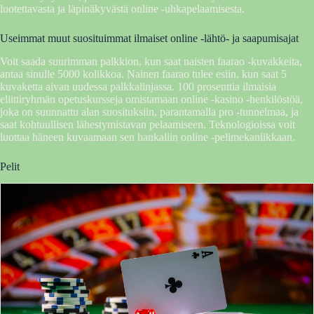
luotettavasta ja läpinäkyvästä online -uhkapelaamisesta.
Useimmat muut suosituimmat ilmaiset online -lähtö- ja saapumisajat
Voit saada suurimman palkkion, kun saat naisten faarao -kuvakkeita,
antaa sinulle 5000 kolikkoa. Nainen faarao tulee esiin, kun saat 5
kuvaketta aivan uudessa palkkalinjassa. 100 prosenttia ilmaisia ​​
eliittiryhmän opetuskursseja omistamaan online -kasino -henkilöstöä,
joka on suunnattu alan suosituksiin, parantamalla pro -tunnelmaa, ja
saat kohtuullisen lähestymistavan pelaamiseen. Teknologioissa voit
luottaa häneen kuvaamaan sen hankaliin online -pelimekaniikkaan.
Pelit