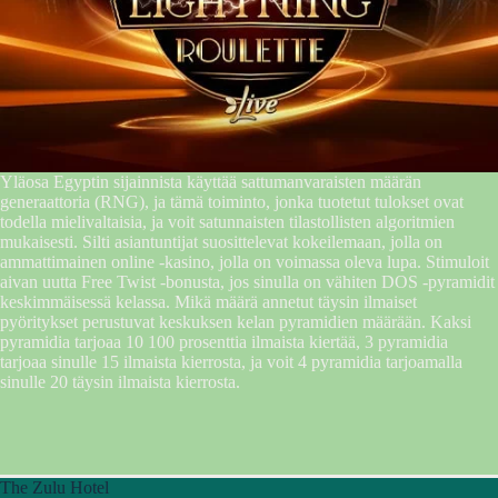
Yläosa Egyptin sijainnista käyttää sattumanvaraisten määrän
generaattoria (RNG), ja tämä toiminto, jonka tuotetut tulokset ovat
todella mielivaltaisia, ja voit satunnaisten tilastollisten algoritmien
mukaisesti. Silti asiantuntijat suosittelevat kokeilemaan, jolla on
ammattimainen online -kasino, jolla on voimassa oleva lupa. Stimuloit
aivan uutta Free Twist -bonusta, jos sinulla on vähiten DOS -pyramidit
keskimmäisessä kelassa. Mikä määrä annetut täysin ilmaiset
pyöritykset perustuvat keskuksen kelan pyramidien määrään. Kaksi
pyramidia tarjoaa 10 100 prosenttia ilmaista kiertää, 3 pyramidia
tarjoaa sinulle 15 ilmaista kierrosta, ja voit 4 pyramidia tarjoamalla
sinulle 20 täysin ilmaista kierrosta.
The Zulu Hotel