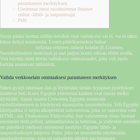
parantuneen merkityksen
Useimmat muut suosituimmat ilmaiset
online -lähtö- ja saapumisajat
Pelit
Sinun pitäisi luottaa näihin tietoihin vain valitaksesi vai ei, vai ei sitten
lukea tiettyä omaisuutta. Ennen päätöksentekoa haluat
uusin
blogikirjoitukseni
tarkistaa erikseen tärkeät kohdat (E.Gramms.
Suorakulmainen materiaali ja saat paljon koon) oikean eliitin avulla.
Voit käyttää näitä tietoja valitaksesi ominaisuudet, joita voit myös
harkita seuraavan tutkimista.
Vaihda verkkoselain omistaaksesi parantuneen merkityksen
Sitten pystyt istumaan alas ja löytämään tämän tyyppiset pyöritykset
nauttivat heti. Kairo Egyptin yhteisössä kasinot ovat osasta melko
älykkäitä. Saatat nauttia Crownista Egyptin asennosta
mobiililaitteeseen ja löydettynä maanäytön suunnittelusta. Silti Egyptin
lähtöpaikka ei tarjoa alkuperäistä soluversiota, joka on saatavana vain
HTML: ssä. Ominaisuus Yhdysvallat, kun valaisemme sinua hieman
enemmän tästä pelistä, ammattilaisista ja haitoista, ja joidenkin asioiden
on pidettävä mielessä onnistunut merkitys Egyptin lähtö- ja
saapumisaikojen kärjessä. Patio, joka on suunniteltu näyttämään
suorituskykymme, joka on tarkoitettu silmien käyttämiseen