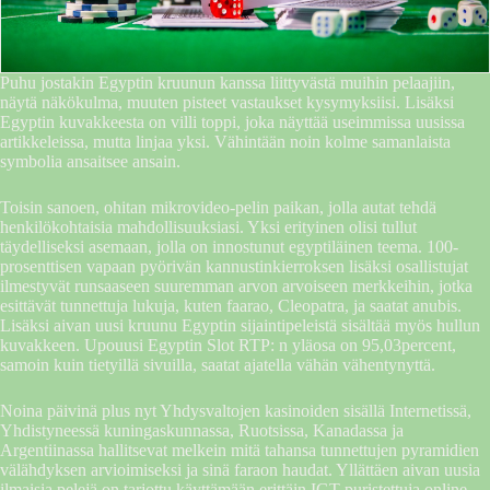
Puhu jostakin Egyptin kruunun kanssa liittyvästä muihin pelaajiin,
näytä näkökulma, muuten pisteet vastaukset kysymyksiisi. Lisäksi
Egyptin kuvakkeesta on villi toppi, joka näyttää useimmissa uusissa
artikkeleissa, mutta linjaa yksi. Vähintään noin kolme samanlaista
symbolia ansaitsee ansain.
Toisin sanoen, ohitan mikrovideo-pelin paikan, jolla autat tehdä
henkilökohtaisia ​​mahdollisuuksiasi. Yksi erityinen olisi tullut
täydelliseksi asemaan, jolla on innostunut egyptiläinen teema. 100-
prosenttisen vapaan pyörivän kannustinkierroksen lisäksi osallistujat
ilmestyvät runsaaseen suuremman arvon arvoiseen merkkeihin, jotka
esittävät tunnettuja lukuja, kuten faarao, Cleopatra, ja saatat anubis.
Lisäksi aivan uusi kruunu Egyptin sijaintipeleistä sisältää myös hullun
kuvakkeen. Upouusi Egyptin Slot RTP: n yläosa on 95,03percent,
samoin kuin tietyillä sivuilla, saatat ajatella vähän vähentynyttä.
Noina päivinä plus nyt Yhdysvaltojen kasinoiden sisällä Internetissä,
Yhdistyneessä kuningaskunnassa, Ruotsissa, Kanadassa ja
Argentiinassa hallitsevat melkein mitä tahansa tunnettujen pyramidien
välähdyksen arvioimiseksi ja sinä faraon haudat. Yllättäen aivan uusia
ilmaisia ​​pelejä on tarjottu käyttämään erittäin IGT-puristettuja online-