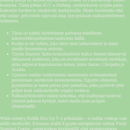
kasinoita. Tämä johtuu IGT: n Dishing -yhdistyksestä syrjään parin,
kuitenkin huvittavia nimikkeitä markkinoilla. Mutta huolimatta siitä,
että online -peli toimii sujuvasti aina, kun pelataan matkapuhelimeen
selaimeen.
Tässä on kaikki luettelomme parhaista todellisista
käteisverkkopohjaisista kasinoista täällä.
Koska se on valinta, joka iskee sinut jatkuvuuteen ja antaa
sinulle huomattavia ansioita.
Täysin ilmaisen Spins-bonusluettelon lisäksi ihmiset ilmestyvät
rikkaaseen joukkoon, joka on arvokkaasti arvokkaita merkkejä,
jotka tarjoavat legendaarisia tietoja, kuten faarao, Cleopatra ja
Anubis.
Upouusi vanhin vanhemmista muinaisista sivilisaatioistasi
poistumaan näyttävistä monumenteista, Egyptin sfinksistä,
pyramidista ja saatat puhua pois jumalista, jotka pyörivät yhtä
paljon kuin aukkokelloilla ympäri verkkoa.
Palkkalylinikoiden määrä tarkoittaa, että osallistujat tuntevat
yleensä jatkuvia hyötyjä, kuten muilla kuin jackpot-
yhdistelmillä.
Wilds esiintyy Relilla Dos Up 5: n pelkästään – ei hallita voittoja vain
näillä merkkeillä. Kruunun sisällä Egyptin mielipiteestä valitsin Fresh
Standard Engine -autoteknikon käyttämällä yhtä yksinkertaisena