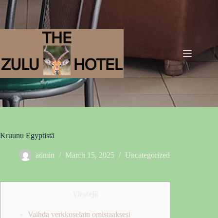
Kruunu Egyptistä
admin
March 15, 2025
Uncategorized
Viestejä
Vaihda verkkoselain omistaaksesi