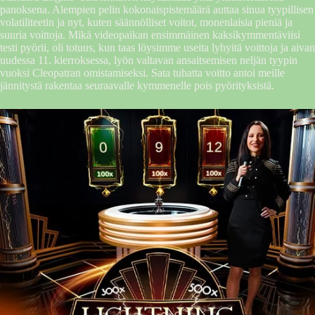
panoksena. Alempien pelin kokonaispistemäärä auttaa sinua tyypillisen
volatiliteetin ja nyt, kuten säännölliset voitot, monenlaisia ​​pieniä ja
suuria voittoja. Mikä videopaikan ensimmäinen kaksikymmentäviisi
testi pyörii, oli totuus, kun taas löysimme useita lyhyitä voittoja ja aivan
uudessa 11. kierroksessa, lyön valtavan ansaitsemisen neljän tyypin
vuoksi Cleopatran omistamiseksi. Sata tuhatta voitto antoi meille
jännitystä rakentaa seuraavalle kymmenelle pois pyörityksistä.