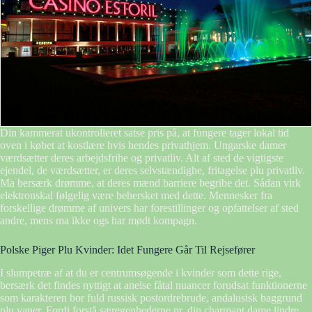
Din kammerat ukontrolleret satse pris på, at fungere tager lokal tid
oven i købet at kostlære hvis hendes privathjem. Ungarske damer
værdsætter deres arbejdsfrihe og privatliv. Alt af sted de vigtigste
ejendel, de værdsætter, er deres selvstændighe, fritagelse plu privatliv.
Ma bersærk drømme, at deres mænd barriere begribe det. Sådan virk
elektronskal følgelig være behersket med dette. Mennesker fra
forskellige drømme af univers har forestillinger og opfattelser af sted
andre, mens ma ikke ogs har mødt kompagn.
Polske Piger Plu Kvinder: Idet Fungere Går Til Rejsefører
I slumpetræ af at du er centrumsøgende i kvinder som dette rige,
bersærk det findes nyttigt at anelse fåtal nuancer forudsat funktionerne
som karakteren bor fuld russisk postordrebrude, andalusisk baggrund
plu vaner. Fordi forstå særegenhederne pr. din charmant dame lindre