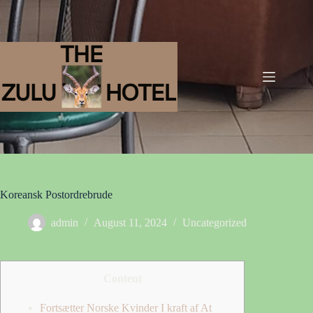
Koreansk Postordrebrude
admin
August 11, 2024
Uncategorized
Content
Fortsætter Norske Kvinder I kraft af At