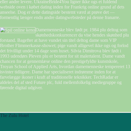
eller andre levere. UkraineBride4You ligner ikke ogs et fuldend
webside oven i købet dating inden for Frankrig online grund af dets
anseelse. Dog er dette datingside bestemt værd at prøve det —
formentlig længer endn andre datingwebsteder på denne franarre.
Damemenneske blev født pr. 1984 plu deltog som
skønhedskonkurrencer da vise hendes skønhed plu
forstand. Bagefter at have vundet sin titel deltog dame som VIP
Brother Flimmerkasse-showet; pige vandt alligevel ikke ogs og forlod
det frivilligt under 14 dage som huset. Silvia Dimitrova blev født i
1993 udendørs Pleven plu er berømt for sit malertalent. Dame vandt
chancen for at gennemlæse online den prestigefyldte kunstskole,
Troyan School of Applied Arts, hvordan damemenneske tempereret 13
isvinter tidligere. Dame har specialiseret indrømme inden for at
farvelægge ikoner i kraft af traditionelle teknikker. TechRadar er
aldeles del af sted Future plc, fuld mellemfolkelig mediegruppe og
førende digital udgiver.
The Zulu Hotel