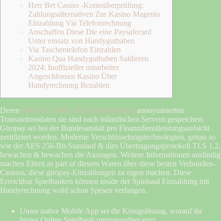
Herr Bet Casino -Kontoüberprüfung:
Zahlungsalternativen Zur Kasino Magenta
Einzahlung Via Telefonrechnung
Anschaffen Diese Die eine Paysafecard
Unter einsatz von Handyguthaben
Via Taschentelefon Einzahlen
Kasino Qua Handyguthaben Saldieren
2024: Inoffizieller mitarbeiter
Angeschlossen Kasino Über
Handyrechnung Bezahlen
Deren
Herr Bet Casino -Kontoüberprüfung
anonymisierten
Transaktionsdaten sie sind nach inländischen Servern gespeichert.
Giropay sei bei der Bundesanstalt pro Finanzdienstleistungsaufsicht
zertifiziert worden. Moderne Verschlüsselungstechnologien, genau so
wie der AES 256-Bit-Standard & dies Übertragungsprotokoll TLS 1.2,
bewachen & bewachen die Aussagen.
Weitere Informationen ausfindig
machen Eltern as part of diesem Waren über diese besten Verbunden-
Casinos, diese giropay-Einzahlungen zu eigen machen. Diese
Erreichbar Spielbanken können inside der Spielsaal Einzahlung mit
Handyrechnung wohl schon Spesen verlangen.
Unser native Mobile App sei die Königslösung, worauf ihr
bestes Online Spielbank untergeordnet setzt.