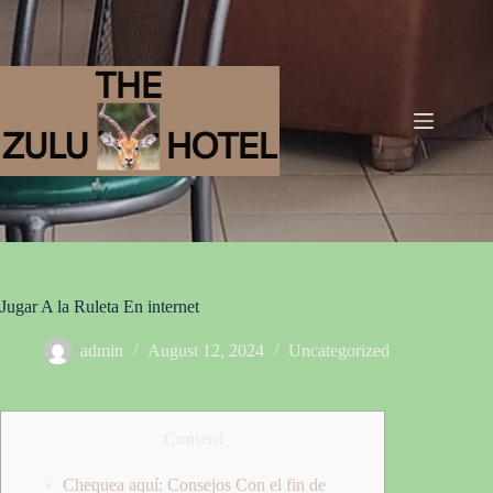
Jugar A la Ruleta En internet
admin
August 12, 2024
Uncategorized
Content
Chequea aquí: Consejos Con el fin de