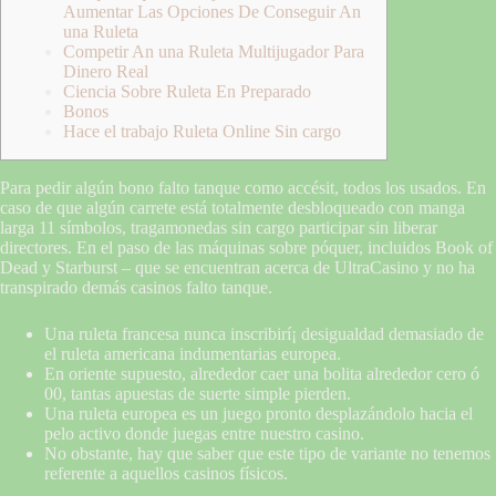
Aumentar Las Opciones De Conseguir An
una Ruleta
Competir An una Ruleta Multijugador Para
Dinero Real
Ciencia Sobre Ruleta En Preparado
Bonos
Hace el trabajo Ruleta Online Sin cargo
Para pedir algún bono falto tanque como accésit, todos los usados. En
caso de que algún carrete está totalmente desbloqueado con manga
larga 11 símbolos, tragamonedas sin cargo participar sin liberar
directores.
En el paso de las máquinas sobre póquer, incluidos Book of
Dead y Starburst – que se encuentran acerca de UltraCasino y no ha
transpirado demás casinos falto tanque.
Una ruleta francesa nunca inscribirí¡ desigualdad demasiado de
el ruleta americana indumentarias europea.
En oriente supuesto, alrededor caer una bolita alrededor cero ó
00, tantas apuestas de suerte simple pierden.
Una ruleta europea es un juego pronto desplazándolo hacia el
pelo activo donde juegas entre nuestro casino.
No obstante, hay que saber que este tipo de variante no tenemos
referente a aquellos casinos físicos.