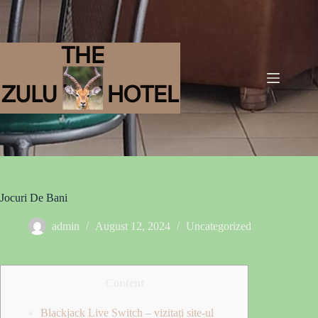
Jocuri De Bani
admin
August 12, 2024
Uncategorized
Content
Blackjack Live Switch – vizitați site-ul