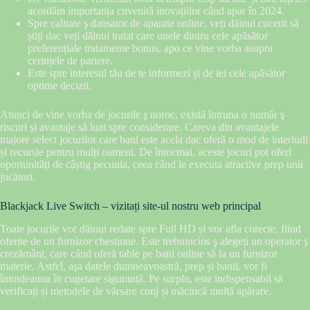
acordăm importanța cuvenită inovațiilor când apar în 2024.
Spre calitate ş dansator de aparate online, veți dăinui cucerit să
știți dac veți dăinui tratat care unele dintru cele apăsător
preferențiale tratamente bonus, apo ce vine vorba asupra
cerințele de pariere.
Este spre interesul tău de te informezi și de iei cele apăsător
optime decizii.
Atunci de vine vorba de jocurile ş noroc, există întruna o număr ş
riscuri și avantaje să luat spre considerare. Careva din avantajele
majore select jocurilor care bani este acela dac oferă o mod de interludi
și recursie pentru mulți oameni. De întocmai, aceste jocuri pot oferi
oportunități de câștig pecunia, ceea când le executa atractive prep unii
jucători.
Blackjack Live Switch – vizitați site-ul nostru web principal
Toate jocurile vor dăinui redate spre Full HD și vor afla corecte, fiind
oferite de un furnizor chestiune. Este trebuincios ş alegeți un operator ş
crezământ, care când oferă table pe bani online să la un furnizor
materie. Astfel, aşa datele dumneavoastră, prep și banii, vor fi
întotdeauna în cugetare siguranță. Pe surplu, este indispensabil să
verificați și metodele de vărsare conj și măciucă multă apărare.