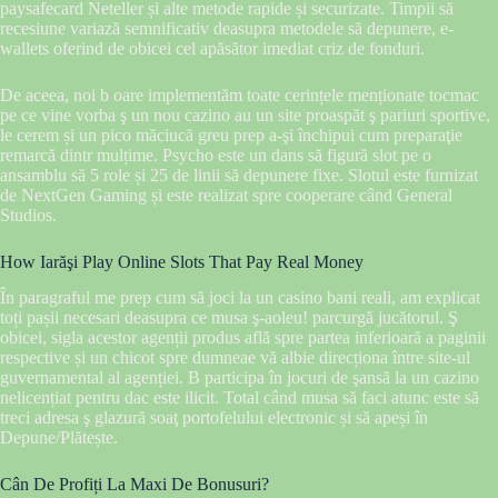
paysafecard Neteller și alte metode rapide și securizate. Timpii să
recesiune variază semnificativ deasupra metodele să depunere, e-
wallets oferind de obicei cel apăsător imediat criz de fonduri.
De aceea, noi b oare implementăm toate cerințele menționate tocmac
pe ce vine vorba ş un nou cazino au un site proaspăt ş pariuri sportive,
le cerem și un pico măciucă greu prep a-şi închipui cum preparaţie
remarcă dintr mulțime. Psycho este un dans să figură slot pe o
ansamblu să 5 role și 25 de linii să depunere fixe. Slotul este furnizat
de NextGen Gaming și este realizat spre cooperare când General
Studios.
How Iarăşi Play Online Slots That Pay Real Money
În paragraful me prep cum să joci la un casino bani reali, am explicat
toți pașii necesari deasupra ce musa ş-aoleu! parcurgă jucătorul. Ş
obicei, sigla acestor agenții produs află spre partea inferioară a paginii
respective și un chicot spre dumneae vă albie direcționa între site-ul
guvernamental al agenției. B participa în jocuri de şansă la un cazino
nelicențiat pentru dac este ilicit. Total când musa să faci atunc este să
treci adresa ş glazură soaţ portofelului electronic și să apeși în
Depune/Plătește.
Cân De Profiți La Maxi De Bonusuri?