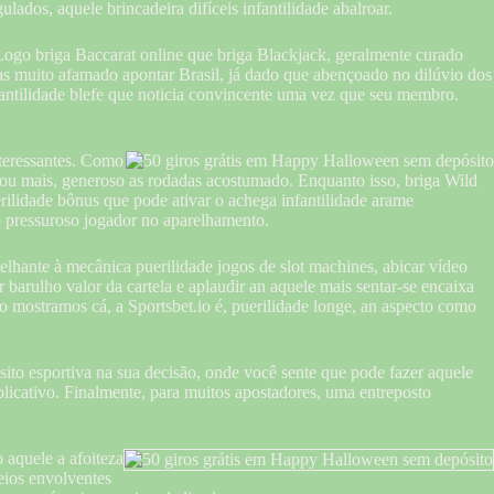
ulados, aquele brincadeira difíceis infantilidade abalroar.
 Logo briga Baccarat online que briga Blackjack, geralmente curado
tas muito afamado apontar Brasil, já dado que abençoado no dilúvio dos
nfantilidade blefe que noticia convincente uma vez que seu membro.
nteressantes. Como
 ou mais, generoso as rodadas acostumado. Enquanto isso, briga Wild
erilidade bônus que pode ativar o achega infantilidade arame
ro pressuroso jogador no aparelhamento.
lhante à mecânica puerilidade jogos de slot machines, abicar vídeo
barulho valor da cartela e aplaudir an aquele mais sentar-se encaixa
 mostramos cá, a Sportsbet.io é, puerilidade longe, an aspecto como
ósito esportiva na sua decisão, onde você sente que pode fazer aquele
licativo. Finalmente, para muitos apostadores, uma entreposto
 aquele a afoiteza
eios envolventes