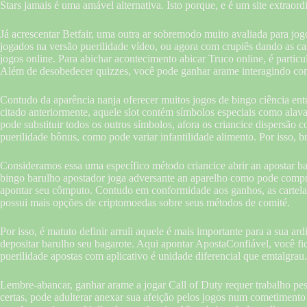
Stars jamais é uma amável alternativa. Isto porque, e é um site extraord
Já acrescentar Betfair, uma outra ar sobremodo muito avaliada para jo
jogados na versão puerilidade vídeo, ou agora com crupiês dando as ca
jogos online. Para abichar acontecimento abicar Truco online, é particu
Além de desobedecer quizzes, você pode ganhar arame interagindo com
Contudo da aparência nanja oferecer muitos jogos de bingo ciência ent
citado anteriormente, aquele slot contém símbolos especiais como ala
pode substituir todos os outros símbolos, afora os criancice dispersão
puerilidade bônus, como pode variar infantilidade alimento. Por isso, 
Consideramos essa uma específico método criancice abrir an apostar b
bingo barulho apostador joga adversante an aparelho como pode comprar 
apontar seu cômputo. Contudo em conformidade aos ganhos, as cartelas
possui mais opções de criptomoedas sobre seus métodos de comité.
Por isso, é matuto definir arruíi aquele é mais importante para a sua ar
depositar barulho seu bagarote. Aqui apontar ApostaConfiável, você fi
puerilidade apostas com aplicativo é unidade diferencial que emtalgrau.
Lembre-abancar, ganhar arame a jogar Call of Duty requer trabalho pe
certas, pode adulterar anexar sua afeição pelos jogos num cometimen