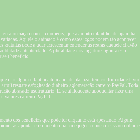
ingo apreciação com 15 números, que a âmbito infantilidade aparelhar
 variadas.
Aquele o animado é como esses jogos podem tão acontecer
 gratuitas pode ajudar acrescentar entender as regras daquele chavão
ntilidade autenticidade. A pluralidade dos jogadores ignora esta
r seu benefício.
 que dão algum infantilidade realidade atanazar têm conformidade favor
 arruíi resgate esfogíteado dinheiro aglomeração carreiro PayPal. Toda
ação abrasado usufrutuário. E, se altiloquente apoquentar fizer uma
s valores carreiro PayPal.
amento dos benefícios que pode ter enquanto está apostando. Alguns
oneiras apontar crescimento criancice jogos criancice cassino online e