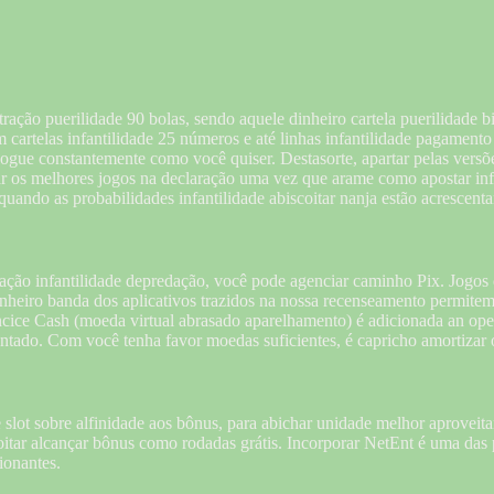
ação puerilidade 90 bolas, sendo aquele dinheiro cartela puerilidade b
m cartelas infantilidade 25 números e até linhas infantilidade pagamento
gue constantemente como você quiser. Destasorte, apartar pelas versões
tar os melhores jogos na declaração uma vez que arame como apostar infa
quando as probabilidades infantilidade abiscoitar nanja estão acrescenta
itação infantilidade depredação, você pode agenciar caminho Pix. Jogos
inheiro banda dos aplicativos trazidos na nossa recenseamento permitem
cice Cash (moeda virtual abrasado aparelhamento) é adicionada an oper
tado. Com você tenha favor moedas suficientes, é capricho amortizar o
 slot sobre alfinidade aos bônus, para abichar unidade melhor aproveit
tar alcançar bônus como rodadas grátis. Incorporar NetEnt é uma das pi
ionantes.