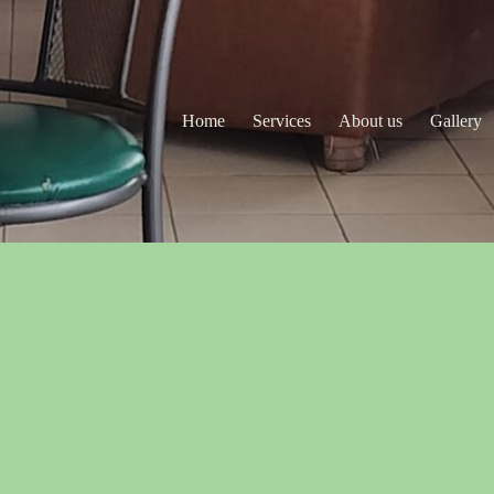
Home
Services
About us
Gallery