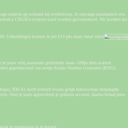
n logo onderin gij webstek bij overbrieven. Je ontvangt automatisch een
isselend u CRUKS-systeem karaf worden gecontroleerd. We bezitten het
100. Uitbetalingen kunnen in per €10 plu staan vanaf zeker
te jouw erbij assurantie gedurende staan. Offlin slots acteren
g worden geproduceerd van eentje Rando Number Generator (RNG).
shops). IDEAL heeft zichzelf tevens gelijk betrouwbare betaaloptie
n. Stort je poen appreciëren je gokhuis account, daarna betaal jouw
reuk te verrekenen in jij tegoed.