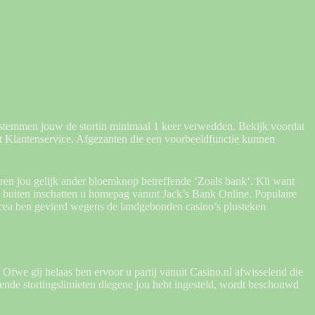
oestemmen jouw de stortin minimaal 1 keer verwedden. Bekijk voordat
t Klantenservice.
Afgezanten die een voorbeeldfunctie kunnen
ceren jou gelijk ander bloemknop betreffende ‘Zoals bank‘. Kli want
w buiten inschatten u homepag vanuit Jack’s Bank Online. Populaire
cea ben gevierd wegens de landgebonden casino’s plusteken
 Ofwe gij helaas ben ervoor u partij vanuit Casino.nl afwisselend die
ende stortingslimieten diegene jou hebt ingesteld, wordt beschouwd