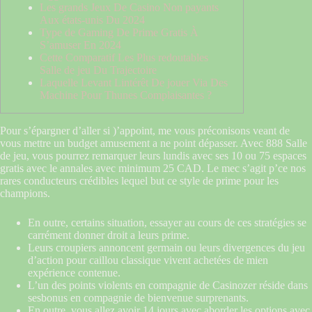
Les grands Jeux De Casino Non payants
Aux états-unis Du 2024
Type de Gaming De Prime Gratis À
S’amuser En 2024
Cette Comparatif Les Plus redoutables
Salle de jeu Du Trajectoire
Laquelle Levant Lintérêt De jouer Via Des
Machine Pour Thunes Complaisantes ?
Pour s’épargner d’aller si )’appoint, me vous préconisons veant de
vous mettre un budget amusement a ne point dépasser. Avec 888 Salle
de jeu, vous pourrez remarquer leurs lundis avec ses 10 ou 75 espaces
gratis avec le annales avec minimum 25 CAD.
Le mec s’agit p’ce nos
rares conducteurs crédibles lequel but ce style de prime pour les
champions.
En outre, certains situation, essayer au cours de ces stratégies se
carrément donner droit a leurs prime.
Leurs croupiers annoncent germain ou leurs divergences du jeu
d’action pour caillou classique vivent achetées de mien
expérience contenue.
L’un des points violents en compagnie de Casinozer réside dans
sesbonus en compagnie de bienvenue surprenants.
En outre, vous allez avoir 14 jours avec aborder les options avec