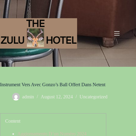
Instrument Vers Avec Gonzo’s Ball Offert Dans Netent
admin
August 12, 2024
Uncategorized
Content
Aggiornamento D’un Numéro 2024