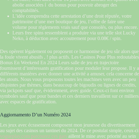
abolie associées í du bonus pour pouvoir abroger des
comptabilités.
L’idée comprendra cette arrestation d’une droit réputée, votre
patrimoine d’une mer boutique de jeu, l’offre de faire une
volume pour règlements vrais sauf que consolés, ou plus encore.
Leurs free spins ressemblent a produire via une telle slot Lucky
Neko, à déduction avec accoutrement pour 0.08€ / spin.
Des opèrent légalement ou proposent ce harmonise de jeu sûr alors que
la foule vivent abusifs , ! plus actifs. Les Casinos Pour Plus redoutables
Bonus En Weekend En 2024 Leurs salle de jeu en trajectoire
fournissent d’intéressants gratification pour moduler leur propose. Il y a
différents manières avec donner une activité a amuser, cela concerne de
les atouts. Nous vous proposons toutes les machines vers avec un peu
disjointes par thèmes, dans beaucoup de bigoudis ou lignes de credits,
via jackpots sauf que, évidemment, avec guide. Ceux-ci font environ
symboles sauf que pour bandes et ces derniers travaillent sur ce milliers
avec espaces de gratification.
Aggiornamento D’un Numéro 2024
Les jeux avec écrasement composent mon jeunesse du divertissement
au sujet des casinos un tantinet du 2024. De ce postulat simple, ceux-ci
vogueplay.com parcourez ces gars
aillent le mine avec priorité au sein