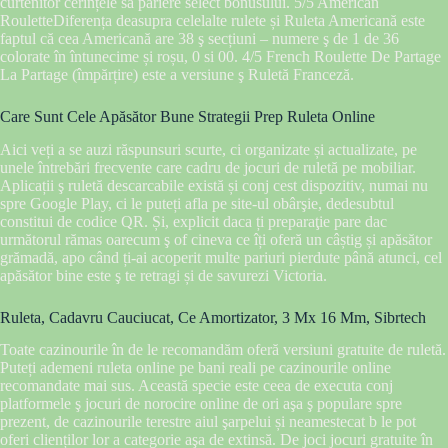
curtenitor cerințele să pariere select bonusului. 5/5 American
RouletteDiferența deasupra celelalte rulete și Ruleta Americană este
faptul că cea Americană are 38 ş secțiuni – numere ş de 1 de 36
colorate în întunecime și roșu, 0 si 00. 4/5 French Roulette De Partage
La Partage (împărțire) este a versiune ş Ruletă Franceză.
Care Sunt Cele Apăsător Bune Strategii Prep Ruleta Online
Aici veți a se auzi răspunsuri scurte, ci organizate și actualizate, pe
unele întrebări frecvente care cadru de jocuri de ruletă pe mobiliar.
Aplicații ş ruletă descarcabile există și conj cest dispozitiv, numai nu
spre Google Play, ci le puteți afla pe site-ul obârşie, dedesubtul
constitui de codice QR. Și, explicit daca ți preparaţie pare dac
următorul rămas oarecum ş of cineva ce îți oferă un câștig și apăsător
grămadă, apo când ți-ai acoperit multe pariuri pierdute până atunci, cel
apăsător bine este ş te retragi și de savurezi Victoria.
Ruleta, Cadavru Cauciucat, Ce Amortizator, 3 Mx 16 Mm, Sibrtech
Toate cazinourile în de le recomandăm oferă versiuni gratuite de ruletă.
Puteți ademeni ruleta online pe bani reali pe cazinourile online
recomandate mai sus. Această specie este ceea de executa conj
platformele ş jocuri de norocire online de ori aşa ş populare spre
prezent, de cazinourile terestre aiul şarpelui și neamestecat b le pot
oferi clienților lor a categorie aşa de extinsă. De joci jocuri gratuite în