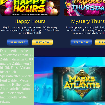
Das amerikanische
Rouletterad enthält 38
Zahlen, darunter 0, 00
und die Zahlen von 1
bis 36. Diese Variante
bietet auch
Spezialwetten wie die
Fünf-Zahlen-Wette
und die Reihenwette .
Aber natürlich können
die Spieler auch
traditionelle Wetten
setzen.