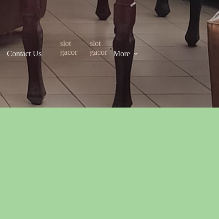
slot
slot
gacor
gacor
Contact Us
More