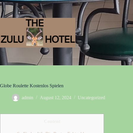
Globe Roulette Kostenlos Spielen
admin
August 12, 2024
Uncategorized
Content