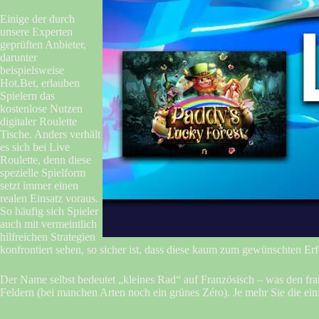
Einige der durch
unsere Experten
geprüften Anbieter,
darunter
beispielsweise
Hot.Bet, erlauben
Spielern das
kostenlose Nutzen
digitaler Roulette
Tische. Anders verhält
es sich bei Live
Roulette, denn diese
spezielle Spielform
setzt immer einen
realen Einsatz voraus.
So häufig sich Spieler
auch mit vermeintlich
hilfreichen Strategien
konfrontiert sehen, so sicher ist, dass diese kaum zum gewünschten Erf
Der Name selbst bedeutet „kleines Rad“ auf Französisch – was den fran
Feldern (bei manchen Arten noch ein grünes Zéro). Je mehr Sie die ein