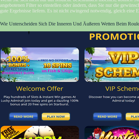
angebotenen Filter so einstellen oder ändern, dass Sie nur die gewünsc
gute Ergebnisse liefern. Es ist nicht zwingend notwendig, gleich eine
Wie Unterscheiden Sich Die Inneren Und Äußeren Wetten Beim Roule