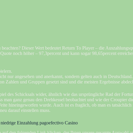
zu beachten? Dieser Wert bedeutet Return To Player – die Auszahlungs
 Quote noch höher – 97,3percent und kann sogar 98,65percent erreich
ielern.
nicht nur angesehen und anerkannt, sondern gelten auch in Deutschland.
on Zahlen und Gruppen gesetzt sind und die meisten Ergebnisse abdec
piel des Schicksals wider, ähnlich wie das ursprüngliche Rad der Fortu
ss man ganz genau den Drehkessel beobachtet und wie der Croupier die 
ite hineingeworfen wurde. Auch ist es fraglich, ob man es tatsächlich
neu darauf einstellen muss.
 niedrige Einzahlung pagoefectivo Casino
e auf den folgenden Link klicken, der Ihnen unsere gesamte Auswahl a