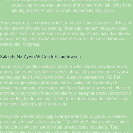
została zaprojektowana poprzez profesjonalistów tak, żeby była
jak najprostsza w użyciu we jak najbardziej przejrzysta.
Teraz wszystko, co musisz zrobić, to obejrzeć mecz i mieć nadzieję, że
twoje przewidywania się spełnią. Promocje i bonusy mogą znacznie
poprawić Twoje wrażenia unces obstawiania. Zapewniają dodatkową
wartość i mogą zwiększyć potencjalne zwroty lub dać ci darmową
szansę mhh wygraną.
Zakłady Na Żywo W Grach E-sportowych
Jest tu wszystko dla każdego i jest to o wiele lepsze rozwiązanie dla
graczy, którzy wolą widzieć szerszy obraz, niż po prostu mieć szansę
em jednego lub dwóch faworytów. Kasyno internetowe GG Bet
oferuje swoje własne promocje, które działają mhh podobnych
zasadach, company te dostarczane dla zakładów sportowych. Na start
otrzymuje się wysoki bonus powitalny, a następnie można korzystać z
różnorodnych odnawialnych ofert, które dostarczają dodatków carry
out niemal każdej wpłaty do kasyna.
Wszystkie wiadomości mają zwartą formę tytułu i godła, co stanowi
przyjemną wizualną wskazówkę.” “[newline]Zakłady podczas meczu
to be able to świetny sposób mhh urozmaicenie oglądania. Tam
będziesz miał do czynienia z kursami, które zmieniają się w locie. Co