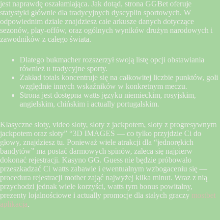
jest naprawdę oszałamiająca. Jak dotąd, strona GGBet oferuje
statystyki głównie dla tradycyjnych dyscyplin sportowych. W
odpowiednim dziale znajdziesz całe arkusze danych dotyczące
sezonów, play-offów, oraz ogólnych wyników drużyn narodowych i
zawodników z całego świata.
Dlatego bukmacher rozszerzył swoją listę opcji obstawiania
również u tradycyjne sporty.
Zakład totals koncentruje się na całkowitej liczbie punktów, goli
względnie innych wskaźników w konkretnym meczu.
Strona jest dostępna watts języku niemieckim, rosyjskim,
angielskim, chińskim i actually portugalskim.
Klasyczne sloty, video sloty, sloty z jackpotem, sloty z progresywnym
jackpotem oraz sloty” “3D IMAGES — co tylko przyjdzie Ci do
głowy, znajdziesz tu. Ponieważ wiele atrakcji dla “jednorękich
bandytów” ma postać darmowych spinów, zaleca się najpierw
dokonać rejestracji. Kasyno GG. Guess nie będzie próbowało
przeszkadzać Ci watts zabawie i ewentualnym wzbogaceniu się —
procedura rejestracji mother zająć najwyżej kilka minut. Wraz z nią
przychodzi jednak wiele korzyści, watts tym bonus powitalny,
prezenty lojalnościowe i actually promocje dla stałych graczy
mostbet
aplikacja
.