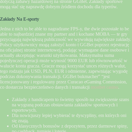
dotyczą zabawy hazardowej na stronie GGBet. Zakłady sportowe
mogą stać się naprawdę dobrym źródłem dochodu dla typerów.
Zakłady Na E-sporty
Jedna z nich to be able to nagradzane FPS-y, the dwie pozostałe to be
able to najbardziej znane my partner and i kochane MOBA — te gry
przyciągają największą publiczność we wywołują największe zakłady.
Polscy użytkownicy mogą założyć konto t GGBet poprzez rejestrację
na oficjalnej stronie internetowej, podając wymagane dane osobowe i
actually akceptując warunki użytkowania. Maksymalna suma
pojedynczej operacji może wynosić 9000 EUR lub równowartość w
walucie konta gracza. Gracze mogą korzystać unces różnych walut,
tego rodzaju jak USD, PLN, EUR i odmienne, zapewniając wygodę
podczas dokonywania transakcji. GGBet bukmacher” “jest
licencjonowany i regulowany przez Curacao eGaming Commission,
co dostarcza bezpieczeństwo danych i transakcji
mostbet casino
.
Zakłady z handicapem to świetny sposób na zwiększenie szans
na wygraną podczas obstawiania zakładów sportowych i
esportowych.
Dla nowicjuszy lepiej wybierać te dyscypliny, em których oni
się znają.
Od klasycznych bonusów z depozytem, przez darmowe spiny,
po cashback, turnieje i loterie.