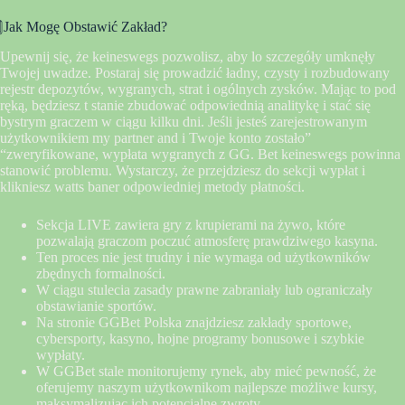
⃣ Jak Mogę Obstawić Zakład?
Upewnij się, że keineswegs pozwolisz, aby lo szczegóły umknęły
Twojej uwadze. Postaraj się prowadzić ładny, czysty i rozbudowany
rejestr depozytów, wygranych, strat i ogólnych zysków. Mając to pod
ręką, będziesz t stanie zbudować odpowiednią analitykę i stać się
bystrym graczem w ciągu kilku dni. Jeśli jesteś zarejestrowanym
użytkownikiem my partner and i Twoje konto zostało”
“zweryfikowane, wypłata wygranych z GG. Bet keineswegs powinna
stanowić problemu. Wystarczy, że przejdziesz do sekcji wypłat i
klikniesz watts baner odpowiedniej metody płatności.
Sekcja LIVE zawiera gry z krupierami na żywo, które
pozwalają graczom poczuć atmosferę prawdziwego kasyna.
Ten proces nie jest trudny i nie wymaga od użytkowników
zbędnych formalności.
W ciągu stulecia zasady prawne zabraniały lub ograniczały
obstawianie sportów.
Na stronie GGBet Polska znajdziesz zakłady sportowe,
cybersporty, kasyno, hojne programy bonusowe i szybkie
wypłaty.
W GGBet stale monitorujemy rynek, aby mieć pewność, że
oferujemy naszym użytkownikom najlepsze możliwe kursy,
maksymalizując ich potencjalne zwroty.