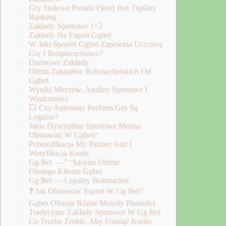
Gry Stołowe Portalu Fjeofj Bet: Ogólny
Ranking
Zakłady Sportowe 1×2
Zakłady Na Esport Ggbet
W Jaki Sposób Ggbet Zapewnia Uczciwą
Grę I Bezpieczeństwo?
Darmowe Zakłady
Oferta Zakładów Bukmacherskich Od
Ggbet
Wyniki Meczów, Analizy Sportowe I
Wiadomości
💥 Czy Automaty Perform Gry Są
Legalne?
Jakie Dyscypliny Sportowe Można
Obstawiać W Ggbet?
Personifikacja My Partner And I
Weryfikacja Konta
Gg Bet —” “kasyno Online
Obsługa Klienta Ggbet
Gg Bet — Legalny Bukmacher
❓ Jak Obstawiać Esport W Gg Bet?
Ggbet Oferuje Różne Metody Płatności
Tradycyjne Zakłady Sportowe W Gg Bet
Co Trzeba Zrobić, Aby Usunąć Konto