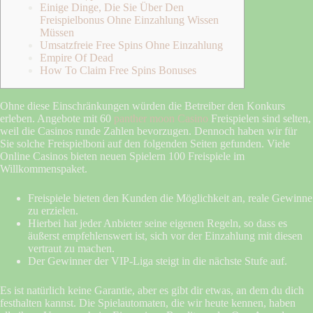
Einige Dinge, Die Sie Über Den
Freispielbonus Ohne Einzahlung Wissen
Müssen
Umsatzfreie Free Spins Ohne Einzahlung
Empire Of Dead
How To Claim Free Spins Bonuses
Ohne diese Einschränkungen würden die Betreiber den Konkurs
erleben. Angebote mit 60
panther moon Casino
Freispielen sind selten,
weil die Casinos runde Zahlen bevorzugen. Dennoch haben wir für
Sie solche Freispielboni auf den folgenden Seiten gefunden.
Viele
Online Casinos bieten neuen Spielern 100 Freispiele im
Willkommenspaket.
Freispiele bieten den Kunden die Möglichkeit an, reale Gewinne
zu erzielen.
Hierbei hat jeder Anbieter seine eigenen Regeln, so dass es
äußerst empfehlenswert ist, sich vor der Einzahlung mit diesen
vertraut zu machen.
Der Gewinner der VIP-Liga steigt in die nächste Stufe auf.
Es ist natürlich keine Garantie, aber es gibt dir etwas, an dem du dich
festhalten kannst. Die Spielautomaten, die wir heute kennen, haben