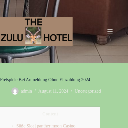
Freispiele Bei Anmeldung Ohne Einzahlung 2024
admin
August 11, 2024
Uncategorized
Content
Süße Slot | panther moon Casino