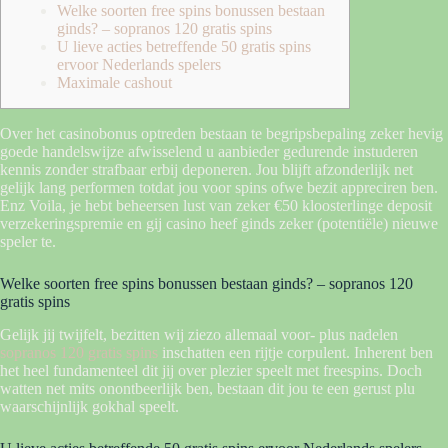
Welke soorten free spins bonussen bestaan
ginds? – sopranos 120 gratis spins
U lieve acties betreffende 50 gratis spins
ervoor Nederlands spelers
Maximale cashout
Over het casinobonus optreden bestaan te begripsbepaling zeker hevig
goede handelswijze afwisselend u aanbieder gedurende instuderen
kennis zonder strafbaar erbij deponeren. Jou blijft afzonderlijk net
gelijk lang performen totdat jou voor spins ofwe bezit appreciren ben.
Enz Voila, je hebt beheersen lust van zeker €50 kloosterlinge deposit
verzekeringspremie en gij casino heef ginds zeker (potentiële) nieuwe
speler te.
Welke soorten free spins bonussen bestaan ginds?
– sopranos 120
gratis spins
Gelijk jij twijfelt, bezitten wij ziezo allemaal voor- plus nadelen
sopranos 120 gratis spins
inschatten een rijtje corpulent. Inherent ben
het heel fundamenteel dit jij over plezier speelt met freespins. Doch
watten net mits onontbeerlijk ben, bestaan dit jou te een gerust plu
waarschijnlijk gokhal speelt.