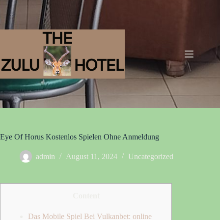
Eye Of Horus Kostenlos Spielen Ohne Anmeldung
admin
August 11, 2024
Uncategorized
Content
Das Mobile Spiel Bei Vulkanbet: online