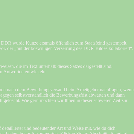
er DDR wurde Kunze erstmals öffentlich zum Staatsfeind gestempelt.
r, der „mit der böswilligen Verzerrung des DDR-Bildes kollaboriert“.
isen, die im Text unterhalb dieses Satzes dargestellt sind.
en Antworten entwickeln.
ochen nach dem Bewerbungsversand beim Arbeitgeber nachfragen, wenn
 dagegen selbstverständlich die Bewerbungsfrist abwarten und dann
h gelöscht. Wie gern möchten wir Ihnen in dieser schweren Zeit zur
detaillierter und bedeutender Art und Weise mit, wie du dich
bearbeiten, bevor Sie antworten. Klicken Sie im Abschnitt „Standard-