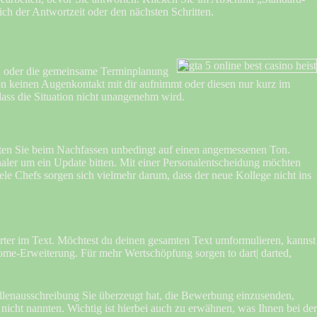
h der Antwortzeit oder den nächsten Schritten.
ken oder die gemeinsame Terminplanung
son keinen Augenkontakt mit dir aufnimmt oder diesen nur kurz im
dass die Situation nicht unangenehm wird.
chten Sie beim Nachfassen unbedingt auf einen angemessenen Ton.
naler um ein Update bitten. Mit einer Personalentscheidung möchten
iele Chefs sorgen sich vielmehr darum, dass der neue Kollege nicht ins
örter im Text. Möchtest du deinen gesamten Text umformulieren, kannst
ome-Erweiterung. Für mehr Wertschöpfung sorgen to dart| darted,
llenausschreibung Sie überzeugt hat, die Bewerbung einzusenden,
 nicht nannten. Wichtig ist hierbei auch zu erwähnen, was Ihnen bei der