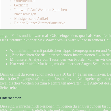
Unternehmen
Gedichte
“antwort” Auf Weiteren Sprachen
Nachschlagen
Meistgelesene Artikel
Reiner Kunze: Zimmerlautstärke
Jürgen Fuchs und ich waren als Gäste eingeladen, quasi als Vorstufe 
Der Literaturfunktionär Max Walter Schulz warf Kunze in seinem Haup
Wir helfen Ihnen mit praktischen Tipps, Lernprogrammen und V
„Bitte beachten Sie die unten stehenden Informationen.“ – In di
Mit unserer Analyse von Tausenden von Profilen können wir di
Nur weil er nicht Mut hatte, mit dir unter vier Augen Schluss zu m
Dann kannst du sogar schon nach etwa 10 bis 14 Tagen nachhaken. B
du seit der Eingangsbestätigung nichts mehr vom Arbeitgeber gehört o
zwei bis drei Wochen bis zum Nachfragen abwarten. Die Antwort des Ar
Seite stehen.
Unternehmen
Dies sind wahrscheinlich Personen, mit denen du eng verbunden bist un
fühlst.Du kannst auch ehrlich sein und einem Kollegen, dem du nahe st