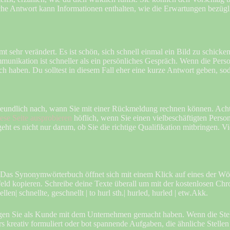
e Antwort kann Informationen enthalten, wie die Erwartungen bezüglic
 sehr verändert. Es ist schön, sich schnell einmal ein Bild zu schic
ommunikation ist schneller als ein persönliches Gespräch. Wenn die Per
ch haben. Du solltest in diesem Fall eher eine kurze Antwort geben, so
ie freundlich nach, wann Sie mit einer Rückmeldung rechnen können. A
ese Seite ausprobieren
höflich, wenn Sie einen vielbeschäftigten Perso
eht es nicht nur darum, ob Sie die richtige Qualifikation mitbringen. V
t. Das Synonymwörterbuch öffnet sich mit einem Klick auf eines der W
ld kopieren. Schreibe deine Texte überall um mit der kostenlosen Chr
ellen| schnellte, geschnellt | to hurl sth.| hurled, hurled | etw.Akk.
ungen Sie als Kunde mit dem Unternehmen gemacht haben. Wenn die Ste
rs kreativ formuliert oder bot spannende Aufgaben, die ähnliche Stellen