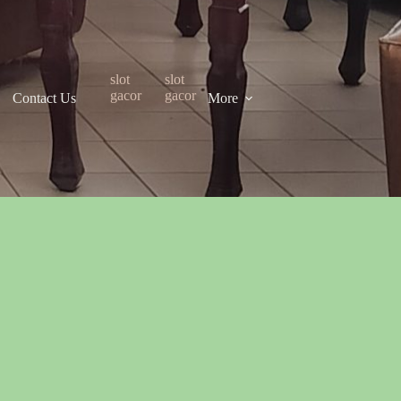
slot
slot
gacor
gacor
Contact Us
More