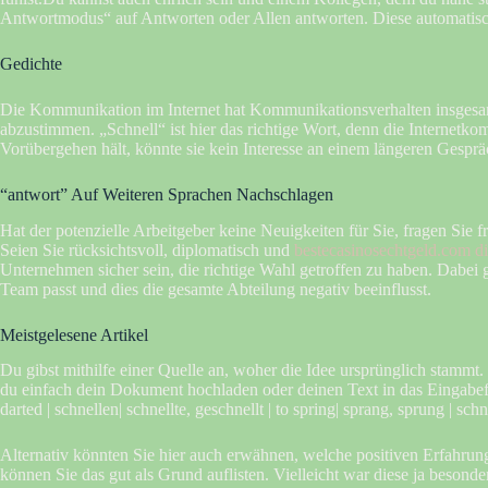
Antwortmodus“ auf Antworten oder Allen antworten. Diese automatisch
Gedichte
Die Kommunikation im Internet hat Kommunikationsverhalten insgesamt
abzustimmen. „Schnell“ ist hier das richtige Wort, denn die Internetk
Vorübergehen hält, könnte sie kein Interesse an einem längeren Gesprä
“antwort” Auf Weiteren Sprachen Nachschlagen
Hat der potenzielle Arbeitgeber keine Neuigkeiten für Sie, fragen S
Seien Sie rücksichtsvoll, diplomatisch und
bestecasinosechtgeld.com di
Unternehmen sicher sein, die richtige Wahl getroffen zu haben. Dabei g
Team passt und dies die gesamte Abteilung negativ beeinflusst.
Meistgelesene Artikel
Du gibst mithilfe einer Quelle an, woher die Idee ursprünglich stamm
du einfach dein Dokument hochladen oder deinen Text in das Eingabefe
darted | schnellen| schnellte, geschnellt | to spring| sprang, sprung | schn
Alternativ könnten Sie hier auch erwähnen, welche positiven Erfahr
können Sie das gut als Grund auflisten. Vielleicht war diese ja besonde