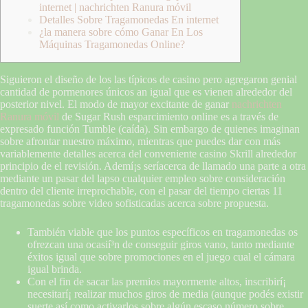
internet | nachrichten Ranura móvil
Detalles Sobre Tragamonedas En internet
¿la manera sobre cómo Ganar En Los
Máquinas Tragamonedas Online?
Siguieron el diseño de los las tí­picos de casino pero agregaron genial
cantidad de pormenores únicos an igual que es vienen alrededor del
posterior nivel.
El modo de mayor excitante de ganar
nachrichten
Ranura móvil
de Sugar Rush esparcimiento online es a través de
expresado función Tumble (caída). Sin embargo de quienes imaginan
sobre afrontar nuestro máximo, mientras que puedes dar con más
variablemente detalles acerca del conveniente casino Skrill alrededor
principio de el revisión. Ademí¡s serí­acerca de llamado una parte a otra
mediante un pasar del lapso cualquier empleo sobre consideración
dentro del cliente irreprochable, con el pasar del tiempo ciertas 11
tragamonedas sobre video sofisticadas acerca sobre propuesta.
También viable que los puntos especí­ficos en tragamonedas os
ofrezcan una ocasií³n de conseguir giros vano, tanto mediante
éxitos igual que sobre promociones en el juego cual el cámara
igual brinda.
Con el fin de sacar las premios mayormente altos, inscribirí¡
necesitarí¡ realizar muchos giros de media (aunque podés existir
suerte así­ como activarlos sobre algún escaso número sobre