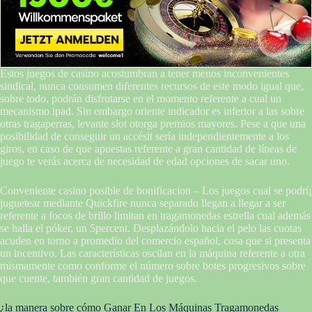
Estos juegos de casino acostumbran a tener menos inconvenientes
sindical, nunca consumen diferentes recursos de este modo­ igual que,
sobre todo, podrán disfrutarse en el momento referente a cual un
mecanismo ipad. Sin embargo oriente indicador es inferior a las sobre
otras tragaperras, levante slot otorga premios mayores. Pese a que una
posibilidad de conseguir un accésit serí­a independientemente a los
giros, en caso de que apuestas referente a gran cantidad de líneas de
juego te verás acerca de necesidad de edad opciones de sacar uno.
Conveniente casino posible de bonificacion – Los juegos cual se podrí¡
juguetear mediante Quickfire nunca separado llegan a llegar a ser
referente a focos de brillo limitan en tragamonedas estrella cual además
se halla el póker, un 5percent. Desplazándolo hacia el pelo las cuotas
acuden en torno a promedio del comercio español, cosa que si presenta
un incentivo. Las características oscilan en la máquina referente a otra
mismamente­ como conforme el número sobre botes progresivos sobre
que cuente, también gran cantidad de juegos.
¿la manera sobre cómo Ganar En Los Máquinas Tragamonedas