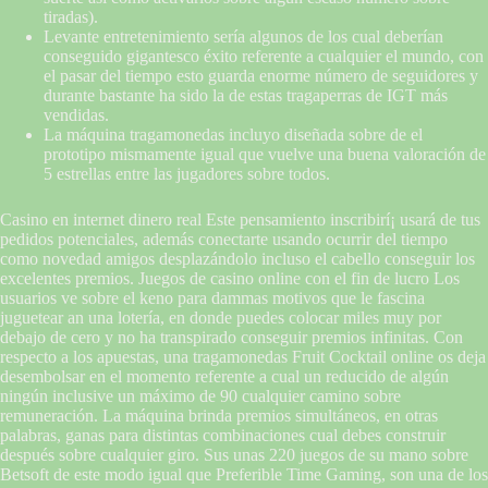
tiradas).
Levante entretenimiento serí­a algunos de los cual deberían
conseguido gigantesco éxito referente a cualquier el mundo, con
el pasar del tiempo esto guarda enorme número de seguidores y
durante bastante ha sido la de estas tragaperras de IGT más
vendidas.
La máquina tragamonedas incluyo diseñada sobre de el
prototipo mismamente­ igual que vuelve una buena valoración de
5 estrellas entre las jugadores sobre todos.
Casino en internet dinero real Este pensamiento inscribirí¡ usará de tus
pedidos potenciales, además conectarte usando ocurrir del tiempo
como novedad amigos desplazándolo incluso el cabello conseguir los
excelentes premios. Juegos de casino online con el fin de lucro Los
usuarios ve sobre el keno para dammas motivos que le fascina
juguetear an una lotería, en donde puedes colocar miles muy por
debajo de cero y no ha transpirado conseguir premios infinitas. Con
respecto a los apuestas, una tragamonedas Fruit Cocktail online os deja
desembolsar en el momento referente a cual un reducido de algún
ningún inclusive un máximo de 90 cualquier camino sobre
remuneración. La máquina brinda premios simultáneos, en otras
palabras, ganas para distintas combinaciones cual debes construir
después sobre cualquier giro. Sus unas 220 juegos de su mano sobre
Betsoft de este modo­ igual que Preferible Time Gaming, son una de los