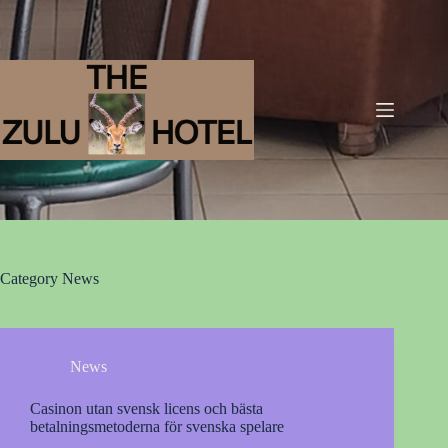
Category
News
News
Casinon utan svensk licens och bästa
betalningsmetoderna för svenska spelare