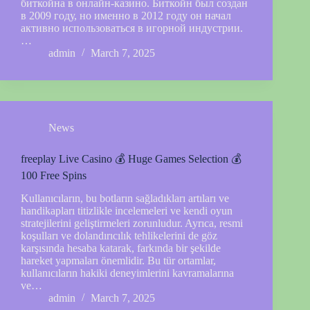
биткойна в онлайн-казино. Биткойн был создан
в 2009 году, но именно в 2012 году он начал
активно использоваться в игорной индустрии.
…
admin
March 7, 2025
News
freeplay Live Casino 💰 Huge Games Selection 💰
100 Free Spins
Kullanıcıların, bu botların sağladıkları artıları ve
handikapları titizlikle incelemeleri ve kendi oyun
stratejilerini geliştirmeleri zorunludur. Ayrıca, resmi
koşulları ve dolandırıcılık tehlikelerini de göz
karşısında hesaba katarak, farkında bir şekilde
hareket yapmaları önemlidir. Bu tür ortamlar,
kullanıcıların hakiki deneyimlerini kavramalarına
ve…
admin
March 7, 2025