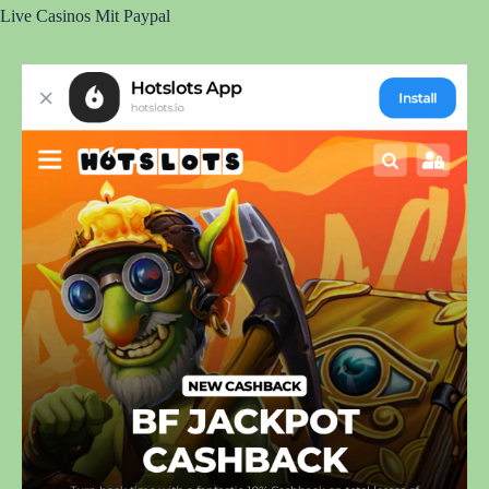
Live Casinos Mit Paypal