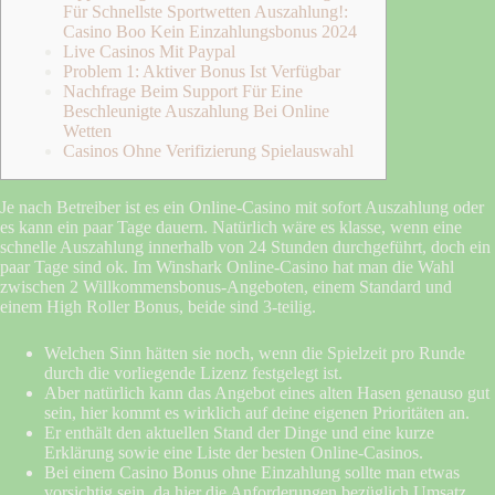
Für Schnellste Sportwetten Auszahlung!:
Casino Boo Kein Einzahlungsbonus 2024
Live Casinos Mit Paypal
Problem 1: Aktiver Bonus Ist Verfügbar
Nachfrage Beim Support Für Eine
Beschleunigte Auszahlung Bei Online
Wetten
Casinos Ohne Verifizierung Spielauswahl
Je nach Betreiber ist es ein Online-Casino mit sofort Auszahlung oder
es kann ein paar Tage dauern. Natürlich wäre es klasse, wenn eine
schnelle Auszahlung innerhalb von 24 Stunden durchgeführt, doch ein
paar Tage sind ok.
Im Winshark Online-Casino hat man die Wahl
zwischen 2 Willkommensbonus-Angeboten, einem Standard und
einem High Roller Bonus, beide sind 3-teilig.
Welchen Sinn hätten sie noch, wenn die Spielzeit pro Runde
durch die vorliegende Lizenz festgelegt ist.
Aber natürlich kann das Angebot eines alten Hasen genauso gut
sein, hier kommt es wirklich auf deine eigenen Prioritäten an.
Er enthält den aktuellen Stand der Dinge und eine kurze
Erklärung sowie eine Liste der besten Online-Casinos.
Bei einem Casino Bonus ohne Einzahlung sollte man etwas
vorsichtig sein, da hier die Anforderungen bezüglich Umsatz