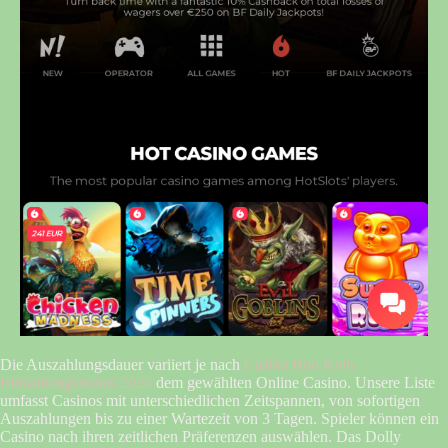
Die Auszahlungsdauer variiert je nach
Casino Boo Kein
Einzahlungsbonus 2024
dem gewählten Online Casino. Unsere Liste
umfasst Casinos mit unterschiedlichen Zeitspannen, von sofortigen
Auszahlungen bis zu einer Wartezeit von 3 Tagen. Spieler können ein
Casino nach ihren zeitlichen Präferenzen auswählen. Das Dolly