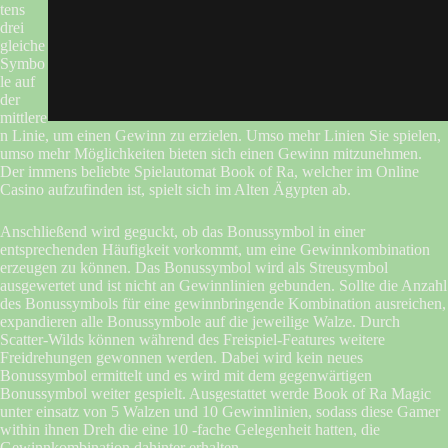
tens
drei
gleiche
Symbo
le auf
der
mittlere
n Linie, um einen Gewinn zu erzielen. Umso mehr Linien Sie spielen,
umso mehr Möglichkeiten bieten sich einen Gewinn mitzunehmen.
Der immens beliebte Spielautomat Book of Ra, welcher im Online
Casino aufzufinden ist, spielt sich im Alten Ägypten ab.
Anschließend wird geguckt, ob das Bonussymbol in einer
entsprechenden Häufigkeit vorkommt, um eine Gewinnkombination
erzeugen zu können. Das Bonussymbol wird als Streusymbol
ausgewertet und ist nicht an Gewinnlinien gebunden. Sollte die Anzahl
des Bonussymbols für eine gewinnbringende Kombination ausreichen,
expandieren alle Bonussymbole auf die jeweilige Walze. Durch
Scatter-Wilds können während des Freispiel-Features weitere
Freidrehungen gewonnen werden. Dabei wird kein neues
Bonussymbol ermittelt und es wird mit dem gegenwärtigen
Bonussymbol weiter gespielt. Ausgestattet werde Book of Ra Magic
unter einsatz von 5 Walzen und 10 Gewinnlinien, sodass diese Gamer
within ihnen Dreh die eine 10 -fache Gelegenheit hatten, die
Gewinnkombination dahinter erhalten.