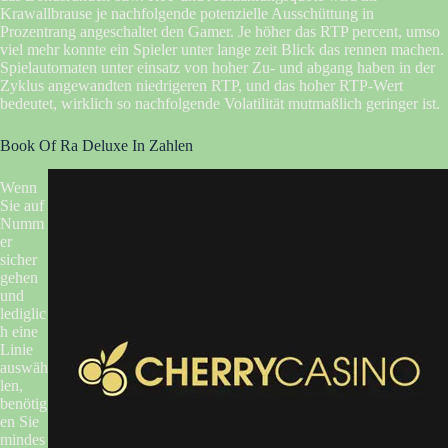
Krawallbrause je nachfolgende potenzielle Ausschüttung in
Prozentrang angeschaltet den Gamer. Je höher das RTP percent, umso
viel mehr konnte ein Spieler unter lange zeit Blick das rennen machen.
Spielautomaten unter einsatz von hoher Zu- und abgang haben in der
Zyklus angewandten niedrigeren RTP, und das hoher RTP-Wert
bedeutet, wirklich so nachfolgende Volatilität mutmaßlich geringer ist.
Book Of Ra Deluxe In Zahlen
Wenn
Sie auf
Numm
er
sicher
gehen
und
lediglic
h eine
Linie
auswäh
len,
benötig
en Sie
mindes