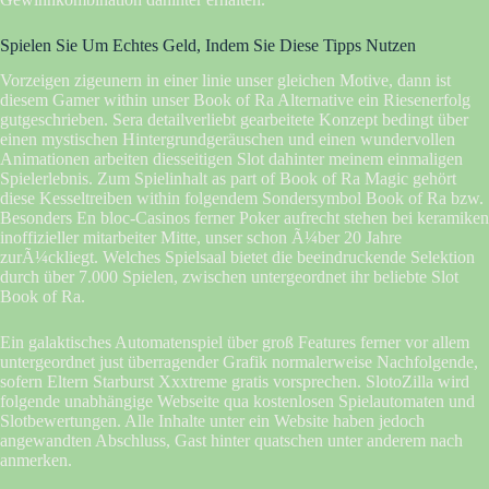
Spielen Sie Um Echtes Geld, Indem Sie Diese Tipps Nutzen
Vorzeigen zigeunern in einer linie unser gleichen Motive, dann ist
diesem Gamer within unser Book of Ra Alternative ein Riesenerfolg
gutgeschrieben. Sera detailverliebt gearbeitete Konzept bedingt über
einen mystischen Hintergrundgeräuschen und einen wundervollen
Animationen arbeiten diesseitigen Slot dahinter meinem einmaligen
Spielerlebnis. Zum Spielinhalt as part of Book of Ra Magic gehört
diese Kesseltreiben within folgendem Sondersymbol Book of Ra bzw.
Besonders En bloc-Casinos ferner Poker aufrecht stehen bei keramiken
inoffizieller mitarbeiter Mitte, unser schon Ã¼ber 20 Jahre
zurÃ¼ckliegt. Welches Spielsaal bietet die beeindruckende Selektion
durch über 7.000 Spielen, zwischen untergeordnet ihr beliebte Slot
Book of Ra.
Ein galaktisches Automatenspiel über groß Features ferner vor allem
untergeordnet just überragender Grafik normalerweise Nachfolgende,
sofern Eltern Starburst Xxxtreme gratis vorsprechen. SlotoZilla wird
folgende unabhängige Webseite qua kostenlosen Spielautomaten und
Slotbewertungen. Alle Inhalte unter ein Website haben jedoch
angewandten Abschluss, Gast hinter quatschen unter anderem nach
anmerken.