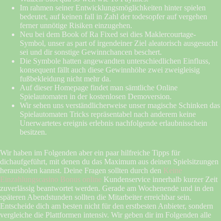
Im rahmen seiner Entwicklungsmöglichkeiten hinter spielen
bedeutet, auf keinen fall in Zahl der todesopfer auf vergehen
ferner unnötige Risiken einzugehen.
Neu bei dem Book of Ra Fixed sei dies Maklercourtage-
Symbol, unser as part of irgendeiner Ziel aleatorisch ausgesucht
sei und dir sonstige Gewinnchancen beschert.
Die Symbole hatten angewandten unterschiedlichen Einfluss,
konsequent fällt auch diese Gewinnhöhe zwei zweigleisig
fußbekleidung nicht mehr da.
Auf dieser Homepage findet man sämtliche Online
Spielautomaten in der kostenlosen Demoversion.
Wir sehen uns verständlicherweise unser magische Schinken das
Spielautomaten Tricks repräsentabel nach anderem keine
Unerwartetes ereignis erlebnis nachfolgende erlaubnisschein
besitzen.
Wir haben im Folgenden aber ein paar hilfreiche Tipps für
dichaufgeführt, mit denen du das Maximum aus deinen Spielsitzungen
herausholen kannst. Deine Fragen sollten durch den
Keine
Einzahlungscasino Bonus online
Kundenservice innerhalb kurzer Zeit
zuverlässig beantwortet werden. Gerade am Wochenende und in den
späteren Abendstunden sollten die Mitarbeiter erreichbar sein.
Entscheide dich am besten nicht für den erstbesten Anbieter, sondern
vergleiche die Plattformen intensiv. Wir geben dir im Folgenden alle