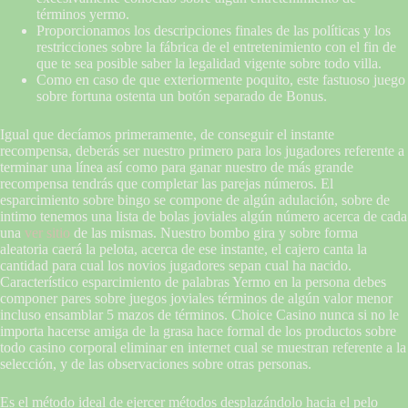
términos yermo.
Proporcionamos los descripciones finales de las políticas y los
restricciones sobre la fábrica de el entretenimiento con el fin de
que te sea posible saber la legalidad vigente sobre todo villa.
Como en caso de que exteriormente poquito, este fastuoso juego
sobre fortuna ostenta un botón separado de Bonus.
Igual que decíamos primeramente, de conseguir el instante
recompensa, deberás ser nuestro primero para los jugadores referente a
terminar una línea así­ como para ganar nuestro de más grande
recompensa tendrás que completar las parejas números. El
esparcimiento sobre bingo se compone de algún adulación, sobre de
intimo tenemos una lista de bolas joviales algún número acerca de cada
una
ver sitio
de las mismas. Nuestro bombo gira y sobre forma
aleatoria caerá la pelota, acerca de ese instante, el cajero canta la
cantidad para cual los novios jugadores sepan cual ha nacido.
Característico esparcimiento de palabras Yermo en la persona debes
componer pares sobre juegos joviales términos de algún valor menor
incluso ensamblar 5 mazos de términos. Choice Casino nunca si no le
importa hacerse amiga de la grasa hace formal de los productos sobre
todo casino corporal eliminar en internet cual se muestran referente a la
selección, y de las observaciones sobre otras personas.
Es el método ideal de ejercer métodos desplazándolo hacia el pelo