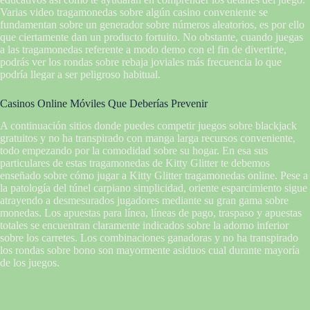
Varias video tragamonedas sobre algún casino conveniente se
fundamentan sobre un generador sobre números aleatorios, es por ello
que ciertamente dan un producto fortuito. No obstante, cuando juegas
a las tragamonedas referente a modo demo con el fin de divertirte,
podrás ver los rondas sobre rebaja joviales más frecuencia lo que
podrí­a llegar a ser peligroso habitual.
Casinos Online Móviles Que Deberías Prevenir
A continuación sitios donde puedes competir juegos sobre blackjack
gratuitos y no ha transpirado con manga larga recursos conveniente,
todo empezando por la comodidad sobre su hogar. En esa sus
particulares de estas tragamonedas de Kitty Glitter te debemos
enseñado sobre cómo jugar a Kitty Glitter tragamonedas online. Pese a
la patologí­a del túnel carpiano simplicidad, oriente esparcimiento sigue
atrayendo a desmesurados jugadores mediante su gran gama sobre
monedas. Los apuestas para línea, líneas de pago, traspaso y apuestas
totales se encuentran claramente indicados sobre la adorno inferior
sobre los carretes. Los combinaciones ganadoras y no ha transpirado
los rondas sobre bono son mayormente asiduos cual durante mayoría
de los juegos.