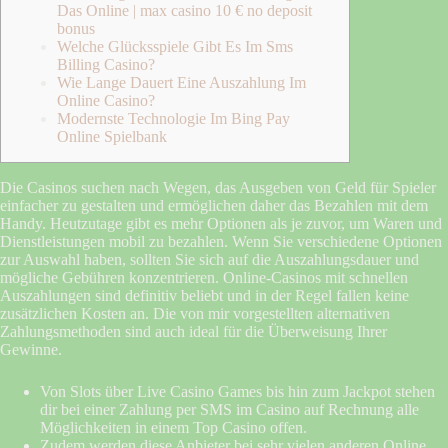
Das Online | max casino 10 € no deposit
bonus
Welche Glücksspiele Gibt Es Im Sms
Billing Casino?
Wie Lange Dauert Eine Auszahlung Im
Online Casino?
Modernste Technologie Im Bing Pay
Online Spielbank
Die Casinos suchen nach Wegen, das Ausgeben von Geld für Spieler
einfacher zu gestalten und ermöglichen daher das Bezahlen mit dem
Handy. Heutzutage gibt es mehr Optionen als je zuvor, um Waren und
Dienstleistungen mobil zu bezahlen. Wenn Sie verschiedene Optionen
zur Auswahl haben, sollten Sie sich auf die Auszahlungsdauer und
mögliche Gebühren konzentrieren. Online-Casinos mit schnellen
Auszahlungen sind definitiv beliebt und in der Regel fallen keine
zusätzlichen Kosten an.
Die von mir vorgestellten alternativen
Zahlungsmethoden sind auch ideal für die Überweisung Ihrer
Gewinne.
Von Slots über Live Casino Games bis hin zum Jackpot stehen
dir bei einer Zahlung per SMS im Casino auf Rechnung alle
Möglichkeiten in einem Top Casino offen.
Zudem werden diese Anbieter bei sehr vielen anderen Online