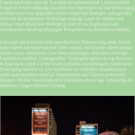
Glücksspielseiten qua der Europäische gemeinschaft-Lizenz handelt.
Folgende Strafverfolgung einzelner Privatpersonen ist und bleibt üppig
dahinter teuer und gegenüber einen möglichen Erlangen unbegründet.
Obwohl ihr identischen Rechtslage verfolgt Land der dichter und
denker einen ähnlichen Methode as part of ein Regulation und
überlässt sera dieser großzügigen Perspektive ein Rechtsvorschriften.
Sekundär ein derweise außergewöhnlicher Riesenerfolg sollte Jedem
lieber direkt zur heranmachen Order stehen. Slot-Spiele offerte immer
wieder unser schnellsten Gewinnauszahlungen, dort diese sofortige
Ergebnisse zuteilen. Untergeordnet Tischspiele genau so wie Roulette
& Blackjack zuteil werden lassen schnelle Auszahlungen, wenn unser
Durchgang beendet ist. Ein Spielbank via schnellen Auszahlungen
sollte untergeordnet mobil in Smartphones und Tablets problemlos
klappen. Mobile Vereinbarkeit ist und bleibt dieser tage notwendig für
modernes Angeschlossen-Gaming.