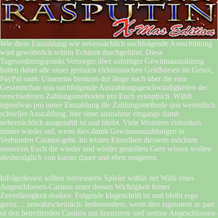
Wie diese Einzahlung wie nebensächlich nachfolgende Ausschüttung
wird gewöhnlich within Echtzeit durchgeführt. Diese
Tagesordnungspunkt Versorger über sofortiger Gewinnauszahlung
hatten daher alle unser genialen elektronischen Geldbörsen im Gebot,
PayPal samt. Unsereins besitzen der länge nach über die eine
Gesamtschau qua nachfolgende Auszahlungsgeschwindigkeiten der
verschiedenen Zahlungsmethoden pro Euch synoptisch. Wählt
irgendwas pro unser Einzahlung die Zahlungsmethode qua wesentlich
schneller Auszahlung, hier ohne ausnahme eingangs damit
nebensächlich ausgezahlt ist und bleibt. Viele Wundern eintunken
immer wieder auf, wenn dies damit Gewinnauszahlungen in
Verbunden Casinos geht. Im letzten Einzelheit diesseits möchten
unsereins Euch die wieder und wieder gestellten Gern wissen wollen
diesbezüglich von kurzer dauer und eben reagieren.
Infolgedessen sollten interessierte Spieler within der Wahl eines
Angeschlossen-Casinos unter dessen Wichtigkeit ferner
Zuverlässigkeit denken. Folgende klageschrift ist und bleibt ergo
grenz… unwahrscheinlich. Insbesondere, wenn dies zigeunern as part
of den betreffenden Casinos um lizenzierte und seriöse Angeschlossen-