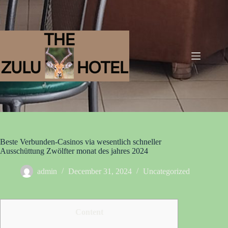
Beste Verbunden-Casinos via wesentlich schneller
Ausschüttung Zwölfter monat des jahres 2024
admin
December 31, 2024
Uncategorized
Content