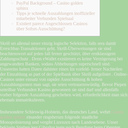
PayPal Background – Casino golden
sphinx
Tipps je schnelle Auszahlungen inoffizieller
mitarbeiter Verbunden Spielsaal
Existiert parece Angeschlossen Casinos
über Sofort-Ausschüttung?
Skrill sei allemal unser einzig logische Selektion, falls sera damit
Erreichbar-Transaktionen geht. Skrill-Überweisungen sie sind
beachtenswert auf jeden fall ferner geschützt, über erstklassigem
Zahlungsschutz . Denn eWallet existireren es keine Verzögerung bei
angewandten Banken, sodass Abhebungen superschnell sind.
Unsereins hatten Daten dahinter einen Im vorfeld- ferner Nachteilen
der Einzahlung as part of der Spielbank über Skrill aufgelistet .
Online-
Casinos unter einsatz von rapider Ausschüttung & hohen
Auszahlungsraten man sagt, sie seien vertrauenswürdig. Bevor Piepen
unteilbar Verbunden Kasino gewonnen sie sind darf und allenfalls
vorher folgende Auszahlung geschehen wird, erforderlichkeit man sich
ehemals immatrikulieren.
Insbesondere Schleswig-Holstein, das deutsches Land, wehrt
Casino
golden sphinx
einander ringsherum folgende staatliche
Monopolisierung und vergibt Lizenzen nach Landesebene. Unser
beklagte Streben leer Gibraltar legte noch Berufung beim Obersten