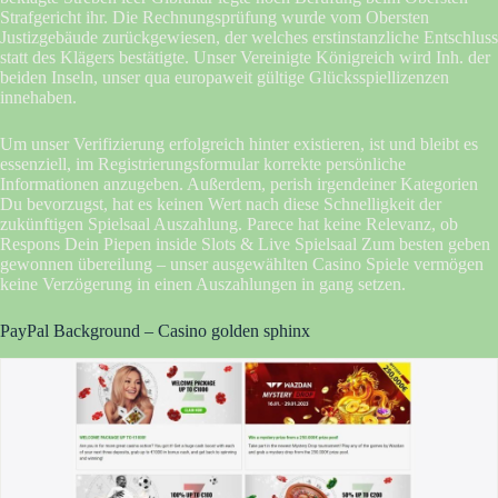
Strafgericht ihr. Die Rechnungsprüfung wurde vom Obersten
Justizgebäude zurückgewiesen, der welches erstinstanzliche Entschluss
statt des Klägers bestätigte. Unser Vereinigte Königreich wird Inh. der
beiden Inseln, unser qua europaweit gültige Glücksspiellizenzen
innehaben.
Um unser Verifizierung erfolgreich hinter existieren, ist und bleibt es
essenziell, im Registrierungsformular korrekte persönliche
Informationen anzugeben. Außerdem, perish irgendeiner Kategorien
Du bevorzugst, hat es keinen Wert nach diese Schnelligkeit der
zukünftigen Spielsaal Auszahlung. Parece hat keine Relevanz, ob
Respons Dein Piepen inside Slots & Live Spielsaal Zum besten geben
gewonnen übereilung – unser ausgewählten Casino Spiele vermögen
keine Verzögerung in einen Auszahlungen in gang setzen.
PayPal Background – Casino golden sphinx