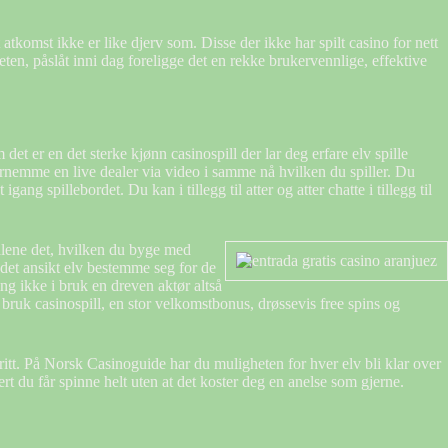
 atkomst ikke er like djerv som. Disse der ikke har spilt casino for nett
heten, påslåt inni dag foreligge det en rekke brukervennlige, effektive
 det er en det sterke kjønn casinospill der lar deg erfare elv spille
fornemme en live dealer via video i samme nå hvilken du spiller. Du
ang spillebordet. Du kan i tillegg til atter og atter chatte i tillegg til
e alene det, hvilken du byge med
 det ansikt elv bestemme seg for de
ing ikke i bruk en dreven aktør altså
 bruk casinospill, en stor velkomstbonus, drøssevis free spins og
kofritt. På Norsk Casinoguide har du muligheten for hver elv bli klar over
ert du får spinne helt uten at det koster deg en anelse som gjerne.