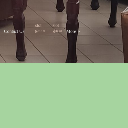
slot
slot
gacor
gacor
Contact Us
More