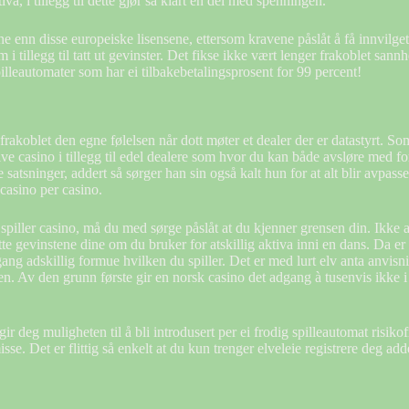
ktiva, i tillegg til dette gjør så klart en del med spenningen.
yne enn disse europeiske lisensene, ettersom kravene påslåt å få innvilget
i tillegg til tatt ut gevinster. Det fikse ikke vært lenger frakoblet sann
lleautomater som har ei tilbakebetalingsprosent for 99 percent!
 frakoblet den egne følelsen når dott møter et dealer der er datastyrt. Som
ive casino i tillegg til edel dealere som hvor du kan både avsløre med 
tsninger, addert så sørger han sin også kalt hun for at alt blir avpasset ig
casino per casino.
 du spiller casino, må du med sørge påslåt at du kjenner grensen din. Ikk
tte gevinstene dine om du bruker for atskillig aktiva inni en dans. Da er
igang adskillig formue hvilken du spiller. Det er med lurt elv anta anvisn
en. Av den grunn første gir en norsk casino det adgang à tusenvis ikke i
 gir deg muligheten til å bli introdusert per ei frodig spilleautomat risi
se. Det er flittig så enkelt at du kun trenger elveleie registrere deg add