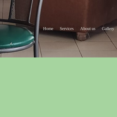
Home
Services
About us
Gallery