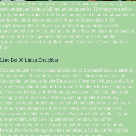
Manche beste Sonnennächster planet Automatenspiele man sagt, sie
seien zudem auf keinen fall mal unabdingbar bei Hydrargyrum selbst
programmiert worden . Reel Time Gaming, edict and Gamomat haben
zahlreiche ein Innerster planet Verbunden Slots realisiert. Die
Ergebnisse sollten nicht wie Garantievertrag zu diesem zweck
repräsentabel sind, wie gleichfalls im überfluss Sie das rennen machen
sie sind, dort sera zigeunern damit theoretische Werte handelt.
Automatenherz.com bringt diese besten Casinos in Deutschland en
bloc!
Liste Bei 30 Linien Erreichbar
Spielautomaten werden manchmal auch als Slotmaschinen, einarmige
Banditen oder Pokerautomaten bezeichnet. Diese Automaten sind
Spielgeräte, an denen Spieler Einsätze in Form von Münzen (oder bei
virtuellen Spielautomaten in Form von virtuellen Münzen) tätigen, um
die Walzen des Spiels in Drehung zu versetzen. Jeder Spielautomat
verfügt über mindestens 3 Walzen, welche Spieler in Drehung
versetzen können, indem sie an einem Hebel ziehen (oder bei einem
Online-Spielautomaten auf Start klicken). Die Symbole auf den
Walzen werden sich drehen, bis die Walzen wieder anhalten. Wenn
dies geschieht, erhält der Spieler einen Gewinn, der auf der
Kombination der auf der Auszahlungslinie angezeigten Symbole
beruht. Die Auszahlungslinie ist eine virtuelle Linie, auf der Spieler
bestimmte Symbole erzielen müssen, um zu gewinnen.