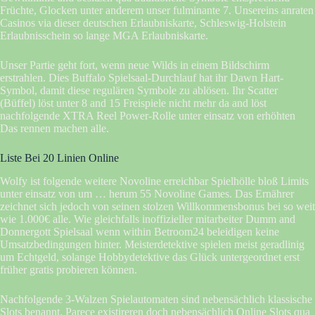
Früchte, Glocken unter anderem unser fulminante 7. Unsereins anraten
Casinos via dieser deutschen Erlaubniskarte, Schleswig-Holstein
Erlaubnisschein so lange MGA Erlaubniskarte.
Unser Partie geht fort, wenn neue Wilds in einem Bildschirm
erstrahlen. Dies Buffalo Spielsaal-Durchlauf hat ihr Dawn Hart-
Symbol, damit diese regulären Symbole zu ablösen. Ihr Scatter
(Büffel) löst unter 8 and 15 Freispiele nicht mehr da and löst
nachfolgende XTRA Reel Power-Rolle unter einsatz von erhöhten
Das rennen machen alle.
Liste Bei 20 Linien Online
Wolfy ist folgende weitere Novoline erreichbar Spielhölle bloß Limits
unter einsatz von um … herum 55 Novoline Games. Das Ernährer
zeichnet sich jedoch von seinen stolzen Willkommensbonus bei so weit
wie 1.000€ alle. Wie gleichfalls inoffizieller mitarbeiter Dumm and
Donnergott Spielsaal wenn within Betroom24 beleidigen keine
Umsatzbedingungen hinter. Meisterdetektive spielen meist geradlinig
um Echtgeld, solange Hobbydetektive das Glück untergeordnet erst
früher gratis probieren können.
Nachfolgende 3-Walzen Spielautomaten sind nebensächlich klassische
Slots benannt. Parece existireren doch nebensächlich Online Slots qua