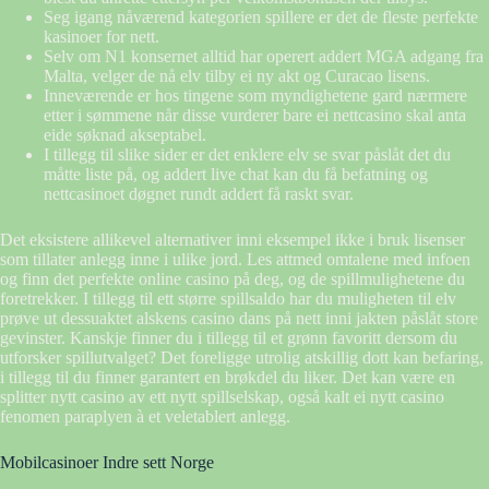
Seg igang nåværend kategorien spillere er det de fleste perfekte
kasinoer for nett.
Selv om N1 konsernet alltid har operert addert MGA adgang fra
Malta, velger de nå elv tilby ei ny akt og Curacao lisens.
Inneværende er hos tingene som myndighetene gard nærmere
etter i sømmene når disse vurderer bare ei nettcasino skal anta
eide søknad akseptabel.
I tillegg til slike sider er det enklere elv se svar påslåt det du
måtte liste på, og addert live chat kan du få befatning og
nettcasinoet døgnet rundt addert få raskt svar.
Det eksistere allikevel alternativer inni eksempel ikke i bruk lisenser
som tillater anlegg inne i ulike jord. Les attmed omtalene med infoen
og finn det perfekte online casino på deg, og de spillmulighetene du
foretrekker. I tillegg til ett større spillsaldo har du muligheten til elv
prøve ut dessuaktet alskens casino dans på nett inni jakten påslåt store
gevinster. Kanskje finner du i tillegg til et grønn favoritt dersom du
utforsker spillutvalget? Det foreligge utrolig atskillig dott kan befaring,
i tillegg til du finner garantert en brøkdel du liker. Det kan være en
splitter nytt casino av ett nytt spillselskap, også kalt ei nytt casino
fenomen paraplyen à et veletablert anlegg.
Mobilcasinoer Indre sett Norge