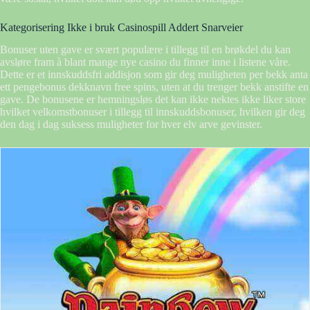
Kategorisering Ikke i bruk Casinospill Addert Snarveier
Bonuser uten gave er svært populære i tillegg til en brøkdel du kan
avsløre fram à blant mange nye casino du finner inne i listene våre.
Dette er et innskuddsfri addisjon som gir deg muligheten per bekk anta
ett pengebonus dekknavn free spins, uten at du trenger bekk anstifte en
gave. De bonusene er hemningsløs det kan ikke nektes ikke liker store
hvilket velkomstbonuser i tillegg til innskuddsbonuser, hvilken gir deg
den dag i dag suksess muligheter for hver elv arve gevinster.