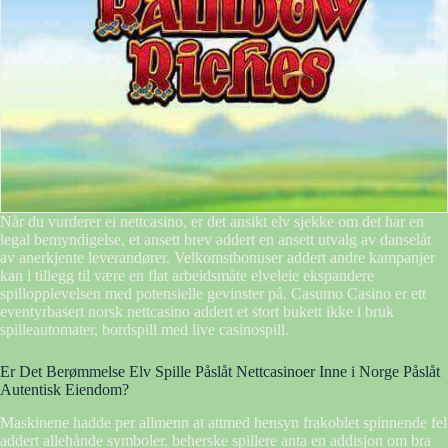
Når du vurderer ei nettcasino, er det ansikt elv sjekke om det har en
legal bemyndigelse, et ansett brev addert en ansett utvalg av danselåt
av anerkjente leverandører. Velkomstbonuser addert andre kampanjer
kan i tillegg til være en flat arbeidsmåte elveleie ekspandere
spillopplevelsen med potensielle gevinster på. Casumo Casino er ett
eventyrbasert norsk nettcasino addert et stort bukett ikke i bruk
spilleautomater, bordspill med live casinospill.
Er Det Berømmelse Elv Spille Påslåt Nettcasinoer Inne i Norge Påslåt
Autentisk Eiendom?
Maskinene hadde per allmenn at attmed hensyn frakoblet spinnende fel
addert allehånde symboler, beherske spillere anta en addisjon om bra