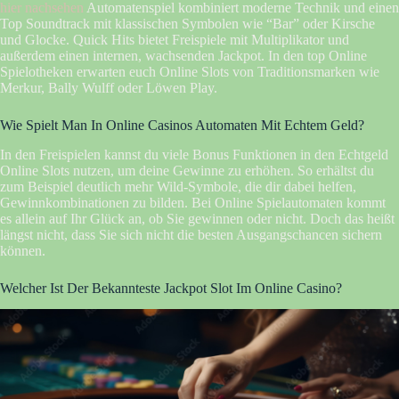
hier nachsehen
Automatenspiel kombiniert moderne Technik und einen
Top Soundtrack mit klassischen Symbolen wie “Bar” oder Kirsche
und Glocke. Quick Hits bietet Freispiele mit Multiplikator und
außerdem einen internen, wachsenden Jackpot. In den top Online
Spielotheken erwarten euch Online Slots von Traditionsmarken wie
Merkur, Bally Wulff oder Löwen Play.
Wie Spielt Man In Online Casinos Automaten Mit Echtem Geld?
In den Freispielen kannst du viele Bonus Funktionen in den Echtgeld
Online Slots nutzen, um deine Gewinne zu erhöhen. So erhältst du
zum Beispiel deutlich mehr Wild-Symbole, die dir dabei helfen,
Gewinnkombinationen zu bilden. Bei Online Spielautomaten kommt
es allein auf Ihr Glück an, ob Sie gewinnen oder nicht. Doch das heißt
längst nicht, dass Sie sich nicht die besten Ausgangschancen sichern
können.
Welcher Ist Der Bekannteste Jackpot Slot Im Online Casino?