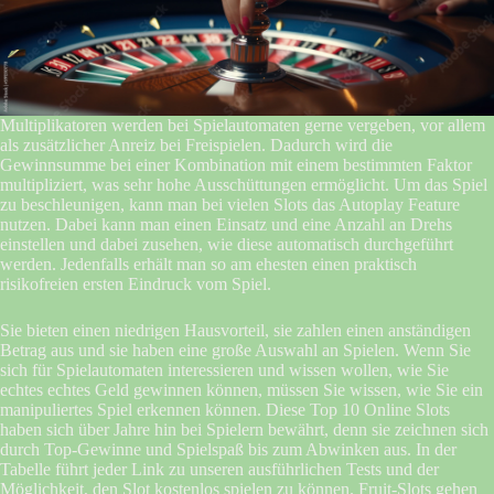
Multiplikatoren werden bei Spielautomaten gerne vergeben, vor allem
als zusätzlicher Anreiz bei Freispielen. Dadurch wird die
Gewinnsumme bei einer Kombination mit einem bestimmten Faktor
multipliziert, was sehr hohe Ausschüttungen ermöglicht. Um das Spiel
zu beschleunigen, kann man bei vielen Slots das Autoplay Feature
nutzen. Dabei kann man einen Einsatz und eine Anzahl an Drehs
einstellen und dabei zusehen, wie diese automatisch durchgeführt
werden. Jedenfalls erhält man so am ehesten einen praktisch
risikofreien ersten Eindruck vom Spiel.
Sie bieten einen niedrigen Hausvorteil, sie zahlen einen anständigen
Betrag aus und sie haben eine große Auswahl an Spielen. Wenn Sie
sich für Spielautomaten interessieren und wissen wollen, wie Sie
echtes echtes Geld gewinnen können, müssen Sie wissen, wie Sie ein
manipuliertes Spiel erkennen können. Diese Top 10 Online Slots
haben sich über Jahre hin bei Spielern bewährt, denn sie zeichnen sich
durch Top-Gewinne und Spielspaß bis zum Abwinken aus. In der
Tabelle führt jeder Link zu unseren ausführlichen Tests und der
Möglichkeit, den Slot kostenlos spielen zu können. Fruit-Slots gehen